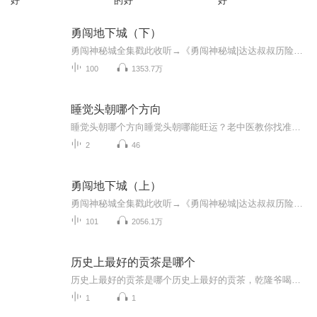
好
的好
好
勇闯地下城（下）
勇闯神秘城全集戳此收听→《勇闯神秘城|达达叔叔历险记》西游全集戳此收听→《达达叔叔讲的西游记下部》晓东叔叔又出新作了！^(*￣(oo)￣)^《小猪屏蓬爆笑日记》每晚8点更新! 戳此收听→《疯狂怪物城》戳此收听→《勇闯恶魔城》希腊神话篇 | 达达叔叔戳此...
100
1353.7万
睡觉头朝哪个方向
睡觉头朝哪个方向睡觉头朝哪能旺运？老中医教你找准本命方位 这年头连睡觉都卷起来了。前几天隔壁老王神秘兮兮跟我说，他换了床头方向后股票账户涨了20%，我瞅着他那黑眼圈笑而不语——这位爷分明是熬夜盯盘熬出来的红光满面。不过说正经的，咱们老祖宗...
2
46
勇闯地下城（上）
勇闯神秘城全集戳此收听→《勇闯神秘城|达达叔叔历险记》西游全集戳此收听→《达达叔叔讲的西游记下部》晓东叔叔又出新作了！^(*￣(oo)￣)^《小猪屏蓬爆笑日记》每晚8点更新! 戳此收听→《疯狂怪物城》戳此收听→《勇闯神秘城》希腊神话篇 | 达达叔叔戳此...
101
2056.1万
历史上最好的贡茶是哪个
历史上最好的贡茶是哪个历史上最好的贡茶，乾隆爷喝到停不下来的仙草到底有多牛？ 要说古代贡茶界的顶流，那必须是武夷山的大红袍——不是现在景区里几十块一包的伴手礼，而是岩壁上那几棵母树产的“血统纯正版”。这茶当年金贵到什么程度？康熙年间就...
1
1