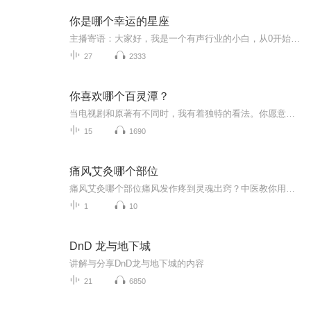
你是哪个幸运的星座
主播寄语：大家好，我是一个有声行业的小白，从0开始一路摸爬滚打，我相信，总有一天，会在有声行业立足，感谢一路走来，所有支持过，帮助过我的小耳朵们，爱你们，感谢你们❤️
27
2333
你喜欢哪个百灵潭？
当电视剧和原著有不同时，我有着独特的看法。你愿意跟着我的评论一起走入一个深情的世界吗...
15
1690
痛风艾灸哪个部位
痛风艾灸哪个部位痛风发作疼到灵魂出窍？中医教你用艾灸"烤"出体内小恶魔（开篇热梗暴击）最近某音上"痛风人"的魔性舞蹈火了，别人跳舞要钱，痛风人跳舞要命——每跳一步都像被容嬷嬷用钢针扎脚趾。别急着学网红吃秋水仙碱配奶茶，今天教你用老祖宗的智慧...
1
10
DnD 龙与地下城
讲解与分享DnD龙与地下城的内容
21
6850