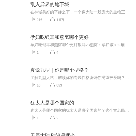
乱入异界的地下城
在神域美好的平静之下，一个像大陆一般庞大的生物正逐渐靠近，无数能量被吞噬着........使徒降临异世是谁在从中作梗？ 森磊从现实穿越到异界带着血魔传承和鬼神之力，寻找前世记忆，揭开一切谜团...........
216
1.5万
孕妇吃银耳和燕窝哪个更好
孕妇吃银耳和燕窝哪个更好银耳vs燕窝：孕妇该pick谁？这波中医养生攻略请收好 最近后台收到不少准妈妈的灵魂拷问：孕期吃银耳和燕窝到底哪个更香？这个问题就像在问喝奶茶选珍珠还是椰果，表面看都是养生甜品，内里门道可大着呢。作为深耕中医领域多年...
1
4
真说九型｜你是哪个型格？
了解九型人格，解读你的专属性格密码你渴望被爱吗？你有被爱过吗？从你有记忆开始，一直到此时此刻的你，还记得这之间，你是如何寻求被爱的吗？风吹雨成花，时间追不上白马，你年少掌心的梦话，依然紧握着吗？在专辑里我会介绍九型人格和九种被爱方式，你可能会看到你自己，你会唤起曾经的记忆，你可能会哭，也可能会笑，可能会回想起那个ta，会想起那个自己。请一定记住：经意或不经意之间，我们都被这个世界，温柔的爱着。我和世界爱着你，愿你出走半生，过来仍是少年
16
853
犹太人是哪个国家的
犹太人是哪个国家的犹太人是哪个国家的？这个古老民族的生存智慧让现代人惊掉下巴 早上刷到一条热搜，说某网红在以色列对着哭墙直播带货卖芝麻丸，评论区直接炸锅。有人问："犹太人到底算哪国人？以色列人是不是都信犹太教？"这个问题就像问"广东人是不...
1
2
天辰大陆 陆巡是哪个