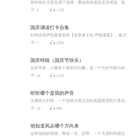
有时候生活里充满了选择，看似有的选其实没得选。玻璃心的别进来。
6
1.4万
国庆诵读打卡合集
扫码添加声悦童星老师【造梦者文化-声悦童星】，备注“诵读打卡”报名，已添加好友的，直接发送“诵读打卡”报名，报名成功后进入社群。
7
2303
国庆特辑（国庆节快乐）
在评书界，小魏有个朋友叫刘鹏，是一个为评书努力的小伙子。在2021年国庆期间，他想弄个特辑，便烦劳我给他录个爱国题材的评书小段儿。这种事情，不是特殊情况，小魏一般不会拒绝，也就给其录了一个《鲁迅踢鬼》，等他传完，我再传到我的专辑里。另外，小...
14
1.6万
听听哪个是我的声音
主播简介刘翔，一个祖国大西北历经风霜雨雪的六零后汉子，一个从新疆浩瀚的古尔班通古特沙漠边缘～兵团农牧团场走出来的诵读爱好者。喜欢利用自己富有磁性的声音将美丽的文字赋予灵魂，希望与您携手同心共同游历令人向往的“诗与远方”……
18
890
他知道风从哪个方向来
这种深刻的情感，唯有一次。彭野，一个无需时间观念的男子，他能在茫茫大草原上准确辨识出八十八颗星座。他是一名出色的射手，一位为了爱情不惜一切的豪杰，一个无所不能的神秘男人。程迦，一个在荒野中独自徘徊，冷静自若地坐在汽车顶端抽着烟的女人。她...