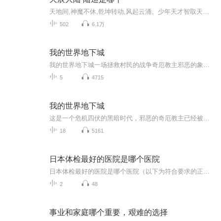
天地间,神魔不休,乾坤转动,风起云涌。少年天才智取天下,惊悚悬疑,激荡浪漫。神秘禁忌器物究竟真假,无尽力量将引来怎样惊天逆转。少年与二神女禁断邂逅,却因一身诅咒宿命格外契合。少年智勇双全,妙计连连化解危机。更遇良师指点,渐露锋芒。少年与二神女三人...
502
6.1万
我的世界地下城
我的世界地下城一场拯救村民的战争奇厄教主邪恶的象征带领着无数的怪物邪恶的身体你要来参加吗？请关注我的世界地下城
5
4715
我的世界地下城
这是一个危机四伏的黑暗时代，邪恶的奇厄教主已经被支配之球腐蚀，他召集大军四处 劫掠、关押无辜的村民，强迫他们服从命令。打败他的秘诀就在这里，你将会学着和奇厄教主手下的恶怪打斗，提前规划方案来应对之后的危险，使用你找到的稀有物品来让自己成为...
18
5161
日本体检最好的医院是哪个医院
日本体检最好的医院是哪个医院（以下为符合要求的正文） 去日本体检？先看完这篇再决定挂哪家医院的号 最近朋友圈里又有人在晒去日本体检的行程单，配文清一色"全球顶尖医疗体验"。说实话，这种凡尔赛文学看多了，连楼下张大爷都来问我："听说东京有...
2
48
事业和家庭哪个重要，艰难的选择