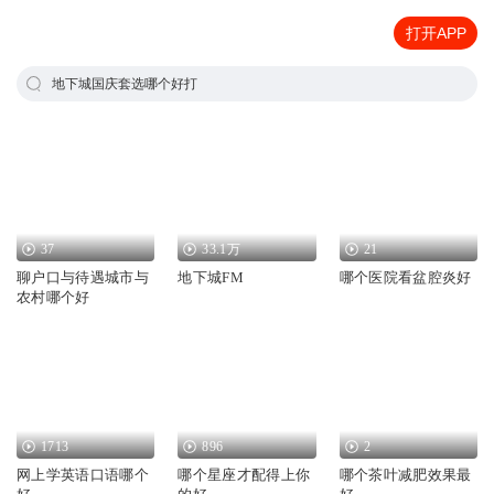
打开APP
地下城国庆套选哪个好打
37
33.1万
21
聊户口与待遇城市与
地下城FM
哪个医院看盆腔炎好
农村哪个好
1713
896
2
网上学英语口语哪个
哪个星座才配得上你
哪个茶叶减肥效果最