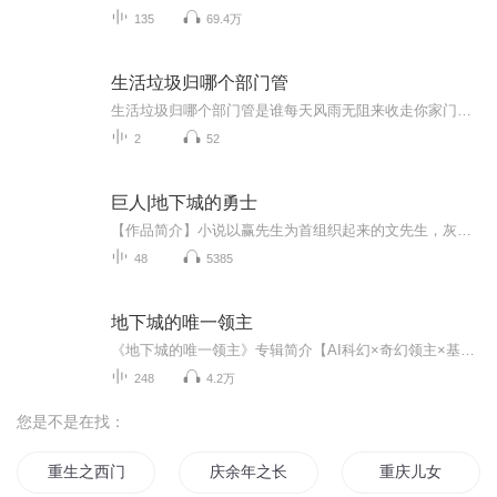
135
69.4万
生活垃圾归哪个部门管
生活垃圾归哪个部门管是谁每天风雨无阻来收走你家门口的垃圾袋？又是谁在深夜开着轰隆作响的压缩车穿行在小区里？当你在为垃圾分类抓耳挠腮时，有没有想过这些生活垃圾最后都去了哪里？今天咱们就来扒一扒这个城市里最默默无闻却又至关重要的幕后英雄——...
2
52
巨人|地下城的勇士
【作品简介】小说以赢先生为首组织起来的文先生，灰先生，刁先生四个异人从阴暗潮湿的地下环境到地面救人的经历展开为线索。赢先生在关键时刻总是帮助那些需要帮助的人，但每一次帮助成功后都会失去一只翅膀。他的城下住着父女二人，褚先生和女儿张瑛……...
48
5385
地下城的唯一领主
《地下城的唯一领主》专辑简介【AI科幻×奇幻领主×基建争霸×悬疑解谜】22世纪爆款种田游戏《地下城》内测开启，林轩却在爆炸中意识与游戏主程序深度绑定，化身全服唯一领主——发条地精形态：机械臂泛着冷冽寒光，犄角燃着幽蓝诡火，矮小身躯里藏着改写...
248
4.2万
您是不是在找：
重生之西门庆
庆余年之长歌行
重庆儿女