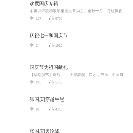
欢度国庆专辑
本辑以诗歌和歌颂祖国文章为主，金秋十月，丹桂飘香，在这个充满丰收喜悦的季节里，我们满怀激动和自豪，迎来了中华人民共和国76周年华诞。这不仅是一个庄重的纪念日，更是全体中华儿女共同欢庆的盛大的节日，承载着深厚的民族情感和历史意义.
167
6788
庆祝七一和国庆节
24
1818
国庆节为祖国献礼
【蔡蔡演艺】课程﹣-﹣主持表演，口才，声乐，中国舞，民族舞。独特的小舞台，专业的录音棚，每一位同学都能成为优秀的小明星。独特的教学模式，轻松上课，快乐学习！知名主持人，舞蹈家，高级教师任职授课！江南总校：河沟街42号三楼 18545856430江北分校...
215
1.7万
张国庆|穿越牛熊
91
4.2万
张国庆|舆论战