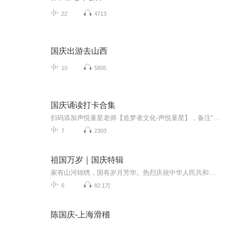
22
4713
国庆出游去山西
10
5805
国庆诵读打卡合集
扫码添加声悦童星老师【造梦者文化-声悦童星】，备注“诵读打卡”报名，已添加好友的，直接发送“诵读打卡”报名，报名成功后进入社群。
7
2303
祖国万岁｜国庆特辑
家有山河锦绣，国有岁月芳华。热烈庆祝中华人民共和国成立73周年！
6
82.1万
陈国庆-上海滑稽