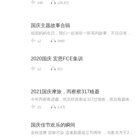
149
126.8万
国庆主题故事合辑
祖国妈妈生日，我们一起来听一听系列故事。不仅仅有《我的祖国》，还有红军故事，也有关于战争的故事，让大家体会到和平年代的不易。
12
2600
2020国庆 宏恩FCE集训
12
921
2021国庆摩旅，丙察察317格聂
今年丙察察进藏，然后经昌都走317过德格，然后格聂南线，最后沙溪古镇收尾。
15
2.4万
国庆佳节欢乐的瞬间
金秋送爽 层林尽染 适逢新疆成立70周年 ，乌鲁木齐于2025年9月23日迎来党中央和习大大带领的慰问团。新疆各族群众欢欣鼓舞，热烈欢迎。