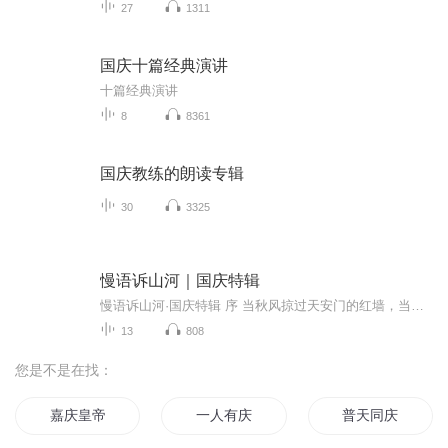
27
1311
国庆十篇经典演讲
十篇经典演讲
8
8361
国庆教练的朗读专辑
30
3325
慢语诉山河｜国庆特辑
慢语诉山河·国庆特辑 序 当秋风掠过天安门的红墙，当桂香漫过万里长江的碧波，我总愿慢下脚步，以声为笔，轻轻描摹这山河的模样。 不必追赶喧嚣的潮，也无需堆砌华丽的词——这一辑里，每一段朗诵都是心底的低语：是对着塞北草原的星子说“国泰”，是向着...
13
808
您是不是在找：
嘉庆皇帝
一人有庆
普天同庆