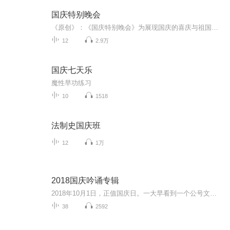
国庆特别晚会
《原创》：《国庆特别晚会》为展现国庆的喜庆与祖国的深情我将以具体的场景切入从清晨升旗的庄严到街头巷尾的欢庆到历史与当下的交融，用优美的笔触传递对祖国的热爱与自豪！用诗歌和情感美文形式，歌颂祖国的繁荣富强，祝人民幸福安康！
12
2.9万
国庆七天乐
魔性早功练习
10
1518
法制史国庆班
12
1万
2018国庆吟诵专辑
2018年10月1日，正值国庆日。一大早看到一个公号文章，正是文天祥的《己卯十月一日至燕越五日罹狴犴有感而赋》。当然，彼十一非当今的十一。不过数字的巧合还是让人感触，今天拿来读一读，体味一番历史英杰的民族情怀，恰也当时。 根据诗题来看，这组诗是写于十月一日至十月五日之间，是文天祥被俘之后所作，这些诗作不仅有凛凛正气，更也能看的到他百端交集的复杂情感。另一首于右任先生的《望大陆》，微信公号有称《望乡》，一句“山之上国之殇”荡气回肠，一并兴起拿来读了一读。仓促间多有瑕疵...
38
2592