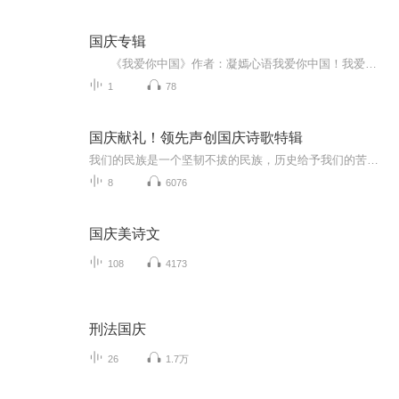
国庆专辑
《我爱你中国》作者：凝嫣心语我爱你中国！我爱你春天蓬勃的秧苗；我爱你秋日金黄的硕果。我爱你中国！我爱你青松气质，我爱你红梅品格！我爱你家乡的甜蔗好像乳汁滋润着我的心窝。我爱你中国，我要把最美的歌儿献给你，我的母亲我的祖国。我爱你中国，我爱...
1
78
国庆献礼！领先声创国庆诗歌特辑
我们的民族是一个坚韧不拔的民族，历史给予我们的苦难都变成了闪着金光的勋章！我们的国家是一个龙腾虎跃的国家，那条巨龙正以不可阻挡之势崛起于神奇的东方！------------------------------------------------值此祖国70周年华诞之际，领先声创以诗歌向祖国献礼！用我们的声音、用我们的热血、用我们的灵魂诵读经典爱国篇章，歌颂我们的祖国！永远繁荣富强！
8
6076
国庆美诗文
108
4173
刑法国庆
26
1.7万