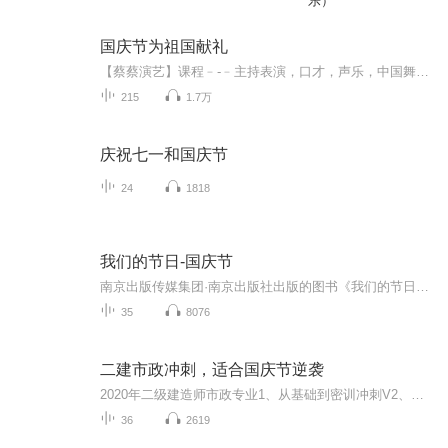
乐）
国庆节为祖国献礼
【蔡蔡演艺】课程﹣-﹣主持表演，口才，声乐，中国舞，民族舞。独特的小舞台，专业的录音棚，每一位同学都能成为优秀的小明星。独特的教学模式，轻松上课，快乐学习！知名主持人，舞蹈家，高级教师任职授课！江南总校：河沟街42号三楼 18545856430江北分校...
215
1.7万
庆祝七一和国庆节
24
1818
我们的节日-国庆节
南京出版传媒集团·南京出版社出版的图书《我们的节日》通过对中国节日文化和节日意义进行深度的挖掘，面向青少年群体构建独具特色的栏目内容，以此丰富春节、元宵节、清明节、端午节、七夕节、中秋节、重阳节等传统节日；六一节、教师节、国庆节等新兴节日的文化内涵和表现形式。促进青少年形成新的节日习俗，提升节日仪式感、认同感。音频作品由金陵朗读者联盟志愿者朗诵，南京音像出版社、金陵图书馆联合制作。
35
8076
二建市政冲刺，适合国庆节逆袭
2020年二级建造师市政专业1、从基础到密训冲刺V2、从精华课程到超压密押V3、0基础同步更新v4、持续更新到2020年考试V5、只要你跟着学让你一次稳拿证V6、渠道超压压题，超压三页纸等独家绝密压题!
36
2619