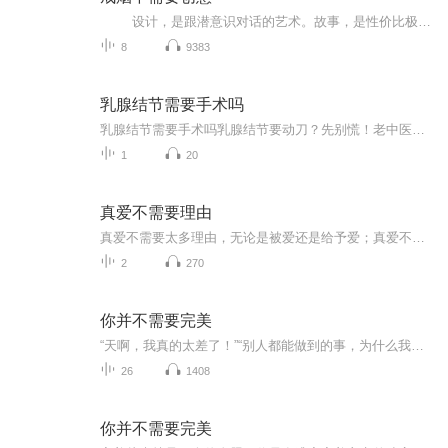
设计，是跟潜意识对话的艺术。故事，是性价比极高的营销利器。我们用设计思维，故事思维诠释健康生活方式、设计理念和营销思路。 戒烟改变的不仅是生活方式，而且还会改变思维方式。 从1993年开始学设计时，就开始学抽烟，到2016年底，春节前夕才把烟戒掉，历时23年，自从学会抽烟起，就想着戒烟，戒烟戒不掉就想减少抽烟量，但尼古丁并没有让我停下来，一根抽了，再抽最后一根。 有时候刻意地减少身上携带香烟数量，有一次，到了...
8
9383
乳腺结节需要手术吗
乳腺结节需要手术吗乳腺结节要动刀？先别慌！老中医粉给你支几招 听说体检报告上“乳腺结节”四个字，很多姑娘吓得手机都摔了，脑海里瞬间闪过手术台、住院费和《甄嬛传》里华妃那句“割了吧”……停！先收起你的四十米大刀，作为一名把《黄帝内经》当...
1
20
真爱不需要理由
真爱不需要太多理由，无论是被爱还是给予爱；真爱不需要太多理由，只要你把爱装到心里来；虽然不能陪伴在左右，我也愿为你痴心守候；真爱不需要太多理由，无论能不能朝夕相守，...
2
270
你并不需要完美
“天啊，我真的太差了！”“别人都能做到的事，为什么我做不到！”“我怎么能犯这种低级错，真是太愚蠢了，没有人会再认可我了！”“我没办法把这个任务委托给别人，没有人能替代我！”这些消极而负面的声音，常常在具有主义倾向的人们的心中响起，为了趋...
26
1408
你并不需要完美