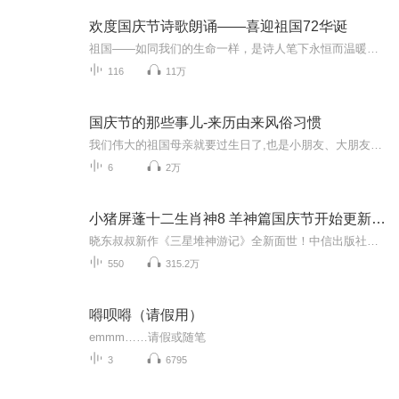
欢度国庆节诗歌朗诵——喜迎祖国72华诞
祖国——如同我们的生命一样，是诗人笔下永恒而温暖的主题。在祖国72周年华诞来临之际，特创建这个诗歌朗诵专辑，诵读经典爱国篇章，和大家一起歌颂祖国，向国庆的献礼！祝愿伟大的祖国繁荣富强，祝愿大家国庆节快乐，度过平安快乐的黄金周假期！
116
11万
国庆节的那些事儿-来历由来风俗习惯
我们伟大的祖国母亲就要过生日了,也是小朋友、大朋友们最喜欢的“国庆小长假”或说“黄金周”还有说”国庆7天乐”的，说法真是不一而足。那么“国庆节”是怎么来的？自古以来国庆节怎么庆贺？新中国国庆节的来历，以及新中国国庆节的庆贺方式又有哪些呢？ ...
6
2万
小猪屏蓬十二生肖神8 羊神篇国庆节开始更新啦！
晓东叔叔新作《三星堆神游记》全新面世！中信出版社出版！京东当当淘宝均有售！点蓝色字收听——《小猪屏蓬爆笑日记2024》《小猪屏蓬爆笑日记2》《小猪屏蓬爆笑日记1》让你笑得喘不上气！《我进故宫当富翁——小猪屏蓬故宫财商笔记》教你成为大富翁！《小...
550
315.2万
嘚呗嘚（请假用）
emmm……请假或随笔
3
6795