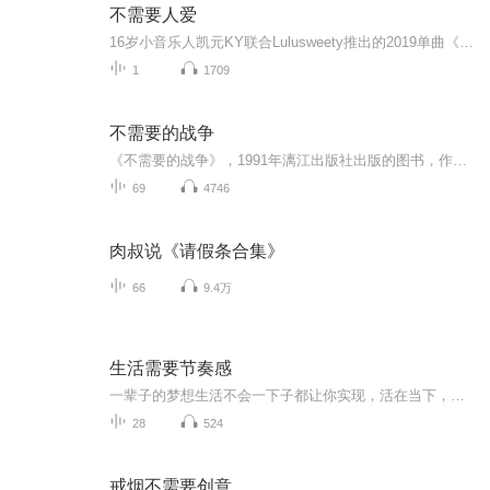
不需要人爱
16岁小音乐人凯元KY联合Lulusweety推出的2019单曲《不需要人爱》全网上线！在流行乐中加入emo说唱元素，独特的旋律格局搭配浪漫的曲风，如同歌词里“我不需要人爱”一般，展现出年轻音乐人敢于创造、不拘一格的独特魅力！
1
1709
不需要的战争
《不需要的战争》，1991年漓江出版社出版的图书，作者是温斯顿·丘吉尔。
69
4746
肉叔说《请假条合集》
66
9.4万
生活需要节奏感
一辈子的梦想生活不会一下子都让你实现，活在当下，虔诚的积蓄力量，当机会一旦来临，我们就能一跃而起，把握未来！
28
524
戒烟不需要创意