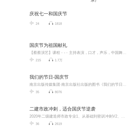
乐）
庆祝七一和国庆节
24
1818
国庆节为祖国献礼
【蔡蔡演艺】课程﹣-﹣主持表演，口才，声乐，中国舞，民族舞。独特的小舞台，专业的录音棚，每一位同学都能成为优秀的小明星。独特的教学模式，轻松上课，快乐学习！知名主持人，舞蹈家，高级教师任职授课！江南总校：河沟街42号三楼 18545856430江北分校...
215
1.7万
我们的节日-国庆节
南京出版传媒集团·南京出版社出版的图书《我们的节日》通过对中国节日文化和节日意义进行深度的挖掘，面向青少年群体构建独具特色的栏目内容，以此丰富春节、元宵节、清明节、端午节、七夕节、中秋节、重阳节等传统节日；六一节、教师节、国庆节等新兴节日的文化内涵和表现形式。促进青少年形成新的节日习俗，提升节日仪式感、认同感。音频作品由金陵朗读者联盟志愿者朗诵，南京音像出版社、金陵图书馆联合制作。
35
8076
二建市政冲刺，适合国庆节逆袭
2020年二级建造师市政专业1、从基础到密训冲刺V2、从精华课程到超压密押V3、0基础同步更新v4、持续更新到2020年考试V5、只要你跟着学让你一次稳拿证V6、渠道超压压题，超压三页纸等独家绝密压题!
36
2619