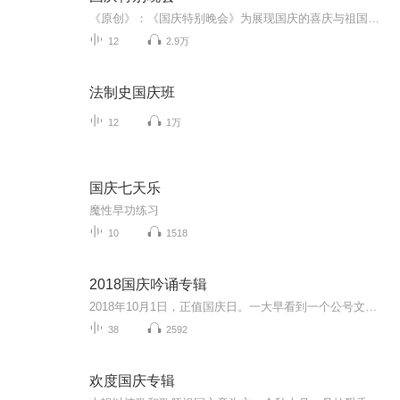
《原创》：《国庆特别晚会》为展现国庆的喜庆与祖国的深情我将以具体的场景切入从清晨升旗的庄严到街头巷尾的欢庆到历史与当下的交融，用优美的笔触传递对祖国的热爱与自豪！用诗歌和情感美文形式，歌颂祖国的繁荣富强，祝人民幸福安康！
12
2.9万
法制史国庆班
12
1万
国庆七天乐
魔性早功练习
10
1518
2018国庆吟诵专辑
2018年10月1日，正值国庆日。一大早看到一个公号文章，正是文天祥的《己卯十月一日至燕越五日罹狴犴有感而赋》。当然，彼十一非当今的十一。不过数字的巧合还是让人感触，今天拿来读一读，体味一番历史英杰的民族情怀，恰也当时。 根据诗题来看，这组诗是写于十月一日至十月五日之间，是文天祥被俘之后所作，这些诗作不仅有凛凛正气，更也能看的到他百端交集的复杂情感。另一首于右任先生的《望大陆》，微信公号有称《望乡》，一句“山之上国之殇”荡气回肠，一并兴起拿来读了一读。仓促间多有瑕疵...
38
2592
欢度国庆专辑