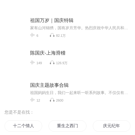
祖国万岁｜国庆特辑
家有山河锦绣，国有岁月芳华。热烈庆祝中华人民共和国成立73周年！
6
82.1万
陈国庆-上海滑稽
149
126.9万
国庆主题故事合辑
祖国妈妈生日，我们一起来听一听系列故事。不仅仅有《我的祖国》，还有红军故事，也有关于战争的故事，让大家体会到和平年代的不易。
12
2600
您是不是在找：
十二个情人节
重生之西门庆
庆元纪年