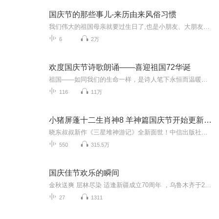
国庆节的那些事儿-来历由来风俗习惯
我们伟大的祖国母亲就要过生日了,也是小朋友、大朋友们最喜欢的“国庆小长假”或说“黄金周”还有说”国庆7天乐”的，说法真是不一而足。那么“国庆节”是怎么来的？自古以来国庆节怎么庆贺？新中国国庆节的来历，以及新中国国庆节的庆贺方式又有哪些呢？ ...
6
2万
欢度国庆节诗歌朗诵——喜迎祖国72华诞
祖国——如同我们的生命一样，是诗人笔下永恒而温暖的主题。在祖国72周年华诞来临之际，特创建这个诗歌朗诵专辑，诵读经典爱国篇章，和大家一起歌颂祖国，向国庆的献礼！祝愿伟大的祖国繁荣富强，祝愿大家国庆节快乐，度过平安快乐的黄金周假期！
116
11万
小猪屏蓬十二生肖神8 羊神篇国庆节开始更新啦！
晓东叔叔新作《三星堆神游记》全新面世！中信出版社出版！京东当当淘宝均有售！点蓝色字收听——《小猪屏蓬爆笑日记2024》《小猪屏蓬爆笑日记2》《小猪屏蓬爆笑日记1》让你笑得喘不上气！《我进故宫当富翁——小猪屏蓬故宫财商笔记》教你成为大富翁！《小...
550
315.5万
国庆佳节欢乐的瞬间
金秋送爽 层林尽染 适逢新疆成立70周年 ，乌鲁木齐于2025年9月23日迎来党中央和习大大带领的慰问团。新疆各族群众欢欣鼓舞，热烈欢迎。
27
1311