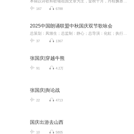
本辑以诗歌和歌颂祖国文章为主，金秋十月，丹桂飘香，在这个充满丰收喜悦的季节里，我们满怀激动和自豪，迎来了中华人民共和国76周年华诞。这不仅是一个庄重的纪念日，更是全体中华儿女共同欢庆的盛大的节日，承载着深厚的民族情感和历史意义.
167
6788
2025中国朗诵联盟中秋国庆双节歌咏会
总策划：凤雏生；总监制：静心；总导演：化虹；执行总监：莺子；执行导演：橙夏；主持人：静心、化虹、橙夏
37
1367
张国庆|穿越牛熊
91
4.2万
张国庆|舆论战
22
4713
国庆出游去山西
10
5805