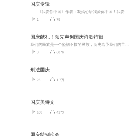
国庆专辑
《我爱你中国》作者：凝嫣心语我爱你中国！我爱你春天蓬勃的秧苗；我爱你秋日金黄的硕果。我爱你中国！我爱你青松气质，我爱你红梅品格！我爱你家乡的甜蔗好像乳汁滋润着我的心窝。我爱你中国，我要把最美的歌儿献给你，我的母亲我的祖国。我爱你中国，我爱...
1
78
国庆献礼！领先声创国庆诗歌特辑
我们的民族是一个坚韧不拔的民族，历史给予我们的苦难都变成了闪着金光的勋章！我们的国家是一个龙腾虎跃的国家，那条巨龙正以不可阻挡之势崛起于神奇的东方！------------------------------------------------值此祖国70周年华诞之际，领先声创以诗歌向祖国献礼！用我们的声音、用我们的热血、用我们的灵魂诵读经典爱国篇章，歌颂我们的祖国！永远繁荣富强！
8
6076
刑法国庆
26
1.7万
国庆美诗文
108
4173
国庆特别晚会