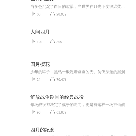
当夜色沉淀了白日的喧嚣，当世界在月光下变得温柔...
60
28.9万
人间四月
120
355
四月樱花
少年的眸子，黑钻一般泛着幽幽的光。仿佛深邃的黑洞，可以轻易摄人心魂。凌夕烟站在湖边，穿过一片蓝玉似的湖水，在目光对上少年双眸的瞬间，轻易就被掠去了呼吸——湖水宝蓝，少年立在码头，乌黑刘顺的碎发和一袭黑衣衬托得桀骜不驯。此时他专注地望着掌...
24
70.4万
解放战争期间的经典战役
每场战役都决定了战争的走向，更是有这样一场神仙战役，我军仅以3万人的兵力大败敌军12万人的美械军团。在兵力和武器装备差距极大的情况下，我方将领是如何运筹帷幄赢下这场战争胜利的？这十场战役你都知道哪几个呢？
90
61.8万
四月的纪念