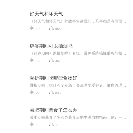
好天气和坏天气
《好天气和坏天气》的故事告诉我们，凡事都是有两面性的，有好的一面，也有坏的一面，如果我们总是盯着事情坏的一面，那么我们就不会快乐。如果我们变化一下看问题的角度，把着眼点盯着事物好的一面看，那我们的烦恼就会减少很多。
19
955
辟谷期间可以抽烟吗
《辟谷期间可以抽烟吗》专辑，带你系统搞懂辟谷与抽烟那点事儿！10个免费音频，从基础到进阶，10个角度深扒辟谷期抽烟的利弊。付费音频《辟谷期间可以抽烟吗》，10篇精华文章，深度剖析，给你权威解答。别再傻傻问能不能抽了，快来听听，辟谷抽烟不迷路！
12
361
骨折期间吃哪些食物好
骨折期间，吃什么？别急！资深医学爱好者、健康管理师，电子书达人教你一招！《骨折期间吃哪些食物好》系列专辑，带你了解骨折期间如何科学饮食，助力恢复。从中医西医角度，结合健康管理理念，让你轻松吃出健康，快人一步！骨折期间，吃对食物，恢复更快...
22
836
减肥期间暴食了怎么办
减肥期间暴食了怎么办暴食后的中医自救指南：别让一顿火锅毁掉你的减肥大计 看着体重秤上飙升的数字，正减肥的你突然想起昨晚那顿失控的烧烤——小龙虾配啤酒，烤馒头片蘸炼乳，最后还追加了半份芝士焗红薯。此刻肠子悔青的你，可能正在经历以下五个阶...
1
11