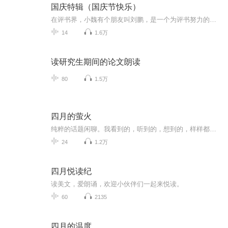
国庆特辑（国庆节快乐）
在评书界，小魏有个朋友叫刘鹏，是一个为评书努力的小伙子。在2021年国庆期间，他想弄个特辑，便烦劳我给他录个爱国题材的评书小段儿。这种事情，不是特殊情况，小魏一般不会拒绝，也就给其录了一个《鲁迅踢鬼》，等他传完，我再传到我的专辑里。另外，小...
14
1.6万
读研究生期间的论文朗读
80
1.5万
四月的萤火
纯粹的话题闲聊。我看到的，听到的，想到的，样样都聊。聊着聊着，人就通透了～
24
1.2万
四月悦读纪
读美文，爱朗诵，欢迎小伙伴们一起来悦读。
60
2135
四月的温度