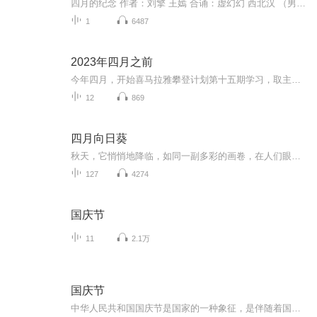
四月的纪念 作者：刘擎 王嫣 合诵：虚幻幻 西北汉 （男）二十岁，我爬出青春的沼泽，象一把伤痕累累的六弦琴 喑哑在流浪的主题里 你来了------ （女）我走向你 （男）用风铃草一样亮晶晶的眼神 （女）你说你喜欢我的眼睛 （男）擦拭着我裸露的孤独 （女）...
1
6487
2023年四月之前
今年四月，开始喜马拉雅攀登计划第十五期学习，取主播名“四月向暖”，本专辑是自己之前的一些零星记录。
12
869
四月向日葵
秋天，它悄悄地降临，如同一副多彩的画卷，在人们眼前缓缓展开。在这幅画卷中，最引人注目的是那满树枫红的叶子，它们像一只只红色的蝴蝶，在风中翩翩起舞。当秋天悄悄离去，那些飘落的枫叶仿佛穿上了红色的舞鞋，飘进了我们的心中。通过细腻的笔触，展现...
127
4274
国庆节
11
2.1万
国庆节
中华人民共和国国庆节是国家的一种象征，是伴随着国家的出现而出现的。让我们用诗歌朗诵歌颂祖国的繁荣富强，国泰民安。