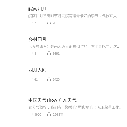
皖南四月
皖南四月初春时节是去皖南踏青最好的季节，气候宜人，湿润有度，绿水青山之间嫩黄色的油菜花开满田野，在和煦的春风里摇曳荡漾，鸟语花香，一派大地复苏的景象满满的灌入眼帘，感受大自然对你亲切的问候。仿佛是大地已从沉睡中醒来，精神抖擞，情绪饱满，...
2
70
乡村四月
《乡村四月》是南宋诗人翁卷创作的一首七言绝句。这首诗以清新明快的笔调，出神入化地描写了江南农村初夏时节的旖旎风光，表达了诗人对乡村生活的热爱之情。前两句写自然景象。“绿”，写树木葱郁，“白”，写水光映天。诗人从视觉角度着眼，描绘出明丽动...
4
3691
四月人间
41
1423
中国天气show|广东天气
做天气预报，我们有一颗关心“局地”的心！无论您是工作生活在广东，还是出差旅游在广东，我们用更精准的落地、更精细的服务，为您的出行撑起一片艳阳天。
3970
224.5万