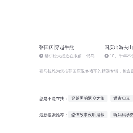
张国庆|穿越牛熊
国庆出游去山
赫尔松大战近在眼前，俄乌冲
10、千年不
突的关键之战，将会如何发展？
喜马拉雅为您推荐国庆返乡堵车的精选专辑，包含
穿越男的返乡之旅
返古归真
您是不是在找：
往返空间穿越系统
重返快穿
恐怖故事夜听鬼叔
听妈妈学
最新搜索推荐：
重返战国
猪跑来这里听故事教案
2岁