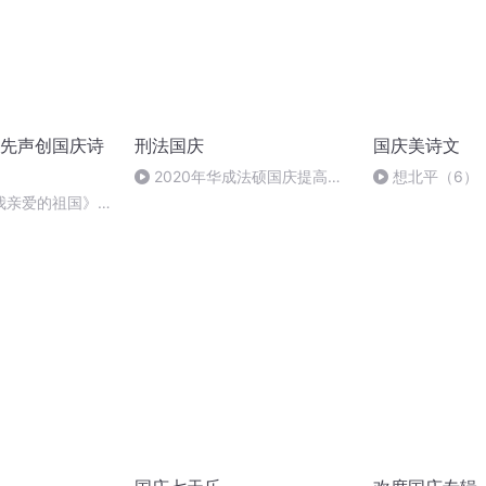
先声创国庆诗
刑法国庆
国庆美诗文
2020年华成法硕国庆提高班
想北平（6）
刑法陈 (26)
我亲爱的祖国》温