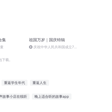
合集
祖国万岁｜国庆特辑
儿童
庆祝中华人民共和国成立73
周年 天安门广场举行升国旗仪式
包下载。
重返学生年代
重返人生
仙路
重返少年
重返少时
返天武帝
声故事小店在线听
晚上适合听的故事app
听故事软件哪个好用
闻鸡起舞听故事400字