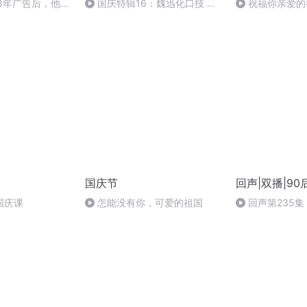
8年广告后，他想
国庆特辑16：魏迅化口技 二
祝福你亲爱的
开热店，却惨遭失
胡 东方红+一般唱法和原生态
国庆节
回声|双播|9
国庆课
怎能没有你，可爱的祖国
回声第235集