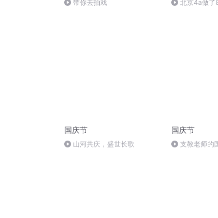
带你去拍戏
北京4a做了
回到二线城市
败？
国庆节
国庆节
山河共庆，盛世长歌
支教老师的