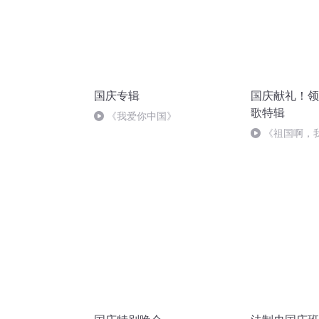
国庆专辑
国庆献礼！领
歌特辑
《我爱你中国》
《祖国啊，
婉