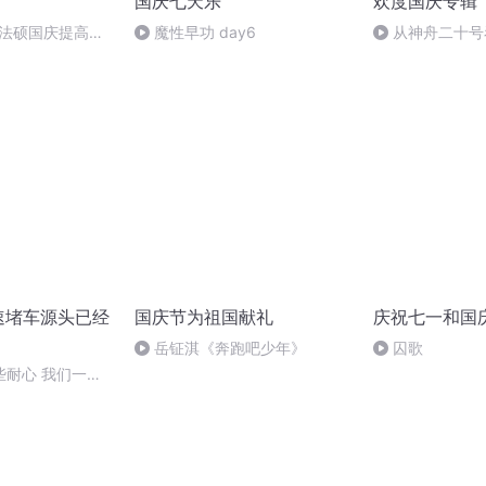
国庆七天乐
欢度国庆专辑
成法硕国庆提高班
魔性早功 day6
从神舟二十号
2)
的“隐形实力”
速堵车源头已经
国庆节为祖国献礼
庆祝七一和国
岳钲淇《奔跑吧少年》
囚歌
些耐心 我们一定