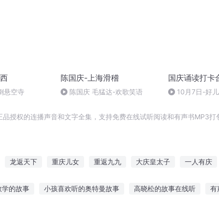
西
陈国庆-上海滑稽
国庆诵读打卡
倒悬空寺
陈国庆 毛猛达-欢歌笑语
10月7日-好
正品授权的连播声音和文字全集，支持免费在线试听阅读和有声书MP3打
龙返天下
重庆儿女
重返九九
大庆皇太子
一人有庆
世界
庆云传奇
重返九州
重返男神之路
好评返仙
重返
数学的故事
小孩喜欢听的奥特曼故事
高晓松的故事在线听
有
适合听哪种故事
怎么教孩子听故事呢
5岁小孩听系列故事
声控