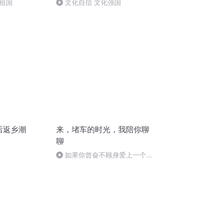
祖国
文化自信 文化强国
0后返乡潮
来，堵车的时光，我陪你聊
聊
如果你曾奋不顾身爱上一个人
（节选）