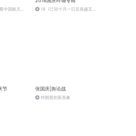
2018国庆吟诵专辑
看中国航天
18《己卯十月一日至燕越五
日罹狴犴有感而赋》组律18首
文天祥 自由吟诵
庆节
张国庆|舆论战
特朗普的新形象