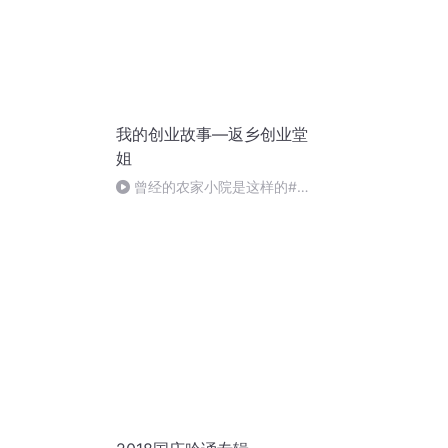
我的创业故事—返乡创业堂
姐
曾经的农家小院是这样的#乡
愁