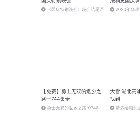
国庆特别晚会
法制史国庆班
《国庆特别晚会》晚会结尾语
2020年华
法制史马志冰 (1
【免费】勇士无双的返乡之
大雪 湖北高
路—744集全
找到
勇士无双的返乡之路-0748
请多给湖北
行