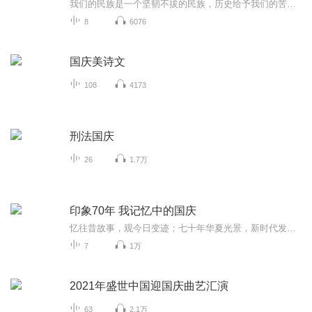
我们的民族是一个坚韧不拔的民族，历史给予我们的苦难都变成了闪着金光的勋章！我们的国家是一个龙腾虎跃的国家，那条巨龙正以不可阻挡之势崛起于神奇的东方！------------------------------------------------值此祖国70周年华诞之际，领先声创以诗歌向祖国献礼！用我们的声音、用我们的热血、用我们的灵魂诵读经典爱国篇章，歌颂我们的祖国！永远繁荣富强！
8
6076
国庆美诗文
108
4173
刑法国庆
26
1.7万
印象70年 我记忆中的国庆
忆往昔故事，观今日变迹；七十年华夏光景，新时代发展变迁。用声音走过时间的长河，以温度感受记忆中的故事。
7
1万
2021年盛世中国迎国庆曲艺汇演
63
2.1万