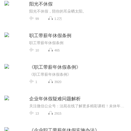
阳光不休假
阳光不休假，陪你的耳朵晒太阳。
99
1.2万
职工带薪年休假条例
职工带薪年休假条例
10
465
《职工带薪年休假条例》
《职工带薪年休假条例》
1
3920
企业年休假疑难问题解析
关注微信公众号：法苑在线了解更多精彩课程！未休年假工资纠纷是劳动争议中较为常见的争议事项，对未休年假的法律依据、年假天数及未休年假工资的计算方式、年假管理等方面问题的了解和掌握是人力资源进行合规管理及有效降低诉讼风险的必然要求。主讲人：陈振洲 北京君理律师事务所主任律师长期从事民商事、劳动人事与社会保障及刑事法律事务的理论研究和实务工作，具备丰富的劳动争议仲裁、诉讼案件代理经验，每年代理仲裁、诉讼案件近百件，尤其擅长办重大疑难仲裁、诉讼案件。 曾担任...
13
2915
《企业职工带薪年休假实施办法》