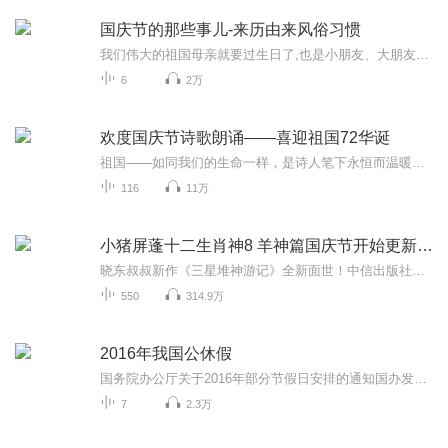
国庆节的那些事儿-来历由来风俗习惯
我们伟大的祖国母亲就要过生日了,也是小朋友、大朋友们最喜欢的“国庆小长假”或说“黄金周”还有说”国庆7天乐”的，说法真是不一而足。那么“国庆节”是怎么来的？自古以来国庆节怎么庆贺？新中国国庆节的来历，以及新中国国庆节的庆贺方式又有哪些呢？ ...
6
2万
欢度国庆节诗歌朗诵——喜迎祖国72华诞
祖国——如同我们的生命一样，是诗人笔下永恒而温暖的主题。在祖国72周年华诞来临之际，特创建这个诗歌朗诵专辑，诵读经典爱国篇章，和大家一起歌颂祖国，向国庆的献礼！祝愿伟大的祖国繁荣富强，祝愿大家国庆节快乐，度过平安快乐的黄金周假期！
116
11万
小猪屏蓬十二生肖神8 羊神篇国庆节开始更新啦！
晓东叔叔新作《三星堆神游记》全新面世！中信出版社出版！京东当当淘宝均有售！点蓝色字收听——《小猪屏蓬爆笑日记2024》《小猪屏蓬爆笑日记2》《小猪屏蓬爆笑日记1》让你笑得喘不上气！《我进故宫当富翁——小猪屏蓬故宫财商笔记》教你成为大富翁！《小...
550
314.9万
2016年我国公休假
国务院办公厅关于2016年部分节假日安排的通知国办发明电〔2015〕18号 各省、自治区、直辖市人民政府，国务院各部委、各直属机构： 经国务院批准，现将2016年元旦、春节、清明节、劳动节、端午节、中秋节和国庆节放假调休日期的具体安排通知如下。...
7
2.3万