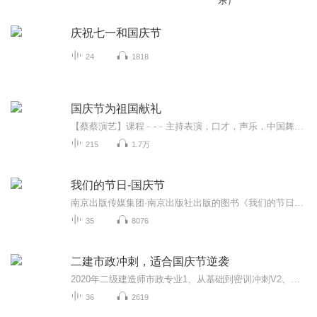
乐）
庆祝七一和国庆节
24
1818
国庆节为祖国献礼
【蔡蔡演艺】课程﹣-﹣主持表演，口才，声乐，中国舞，民族舞。独特的小舞台，专业的录音棚，每一位同学都能成为优秀的小明星。独特的教学模式，轻松上课，快乐学习！知名主持人，舞蹈家，高级教师任职授课！江南总校：河沟街42号三楼 18545856430江北分校...
215
1.7万
我们的节日-国庆节
南京出版传媒集团·南京出版社出版的图书《我们的节日》通过对中国节日文化和节日意义进行深度的挖掘，面向青少年群体构建独具特色的栏目内容，以此丰富春节、元宵节、清明节、端午节、七夕节、中秋节、重阳节等传统节日；六一节、教师节、国庆节等新兴节日的文化内涵和表现形式。促进青少年形成新的节日习俗，提升节日仪式感、认同感。音频作品由金陵朗读者联盟志愿者朗诵，南京音像出版社、金陵图书馆联合制作。
35
8076
二建市政冲刺，适合国庆节逆袭
2020年二级建造师市政专业1、从基础到密训冲刺V2、从精华课程到超压密押V3、0基础同步更新v4、持续更新到2020年考试V5、只要你跟着学让你一次稳拿证V6、渠道超压压题，超压三页纸等独家绝密压题!
36
2619