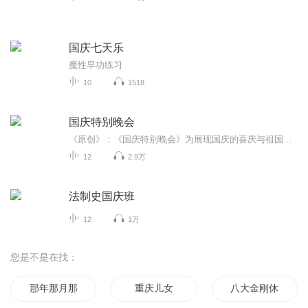
国庆七天乐
魔性早功练习
10
1518
国庆特别晚会
《原创》：《国庆特别晚会》为展现国庆的喜庆与祖国的深情我将以具体的场景切入从清晨升旗的庄严到街头巷尾的欢庆到历史与当下的交融，用优美的笔触传递对祖国的热爱与自豪！用诗歌和情感美文形式，歌颂祖国的繁荣富强，祝人民幸福安康！
12
2.9万
法制史国庆班
12
1万
您是不是在找：
那年那月那时节
重庆儿女
八大金刚休假了