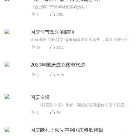
《企业职工带薪年休假实施办法》
1
2651
国庆佳节欢乐的瞬间
金秋送爽 层林尽染 适逢新疆成立70周年 ，乌鲁木齐于2025年9月23日迎来党中央和习大大带领的慰问团。新疆各族群众欢欣鼓舞，热烈欢迎。
27
1311
2020年国庆成都旅游旅游
15
1978
国庆专辑
《我爱你中国》作者：凝嫣心语我爱你中国！我爱你春天蓬勃的秧苗；我爱你秋日金黄的硕果。我爱你中国！我爱你青松气质，我爱你红梅品格！我爱你家乡的甜蔗好像乳汁滋润着我的心窝。我爱你中国，我要把最美的歌儿献给你，我的母亲我的祖国。我爱你中国，我爱...
1
78
国庆献礼！领先声创国庆诗歌特辑