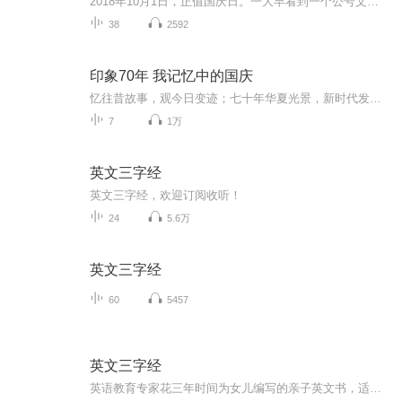
2018年10月1日，正值国庆日。一大早看到一个公号文章，正是文天祥的《己卯十月一日至燕越五日罹狴犴有感而赋》。当然，彼十一非当今的十一。不过数字的巧合还是让人感触，今天拿来读一读，体味一番历史英杰的民族情怀，恰也当时。 根据诗题来看，这组诗是写于十月一日至十月五日之间，是文天祥被俘之后所作，这些诗作不仅有凛凛正气，更也能看的到他百端交集的复杂情感。另一首于右任先生的《望大陆》，微信公号有称《望乡》，一句“山之上国之殇”荡气回肠，一并兴起拿来读了一读。仓促间多有瑕疵...
38
2592
印象70年 我记忆中的国庆
忆往昔故事，观今日变迹；七十年华夏光景，新时代发展变迁。用声音走过时间的长河，以温度感受记忆中的故事。
7
1万
英文三字经
英文三字经，欢迎订阅收听！
24
5.6万
英文三字经
60
5457
英文三字经
英语教育专家花三年时间为女儿编写的亲子英文书，适合为应试英语深深苦恼的中国小学生和家长!读小学的女儿和妈妈亲密互动，亲身试验，摒弃饱受诟病的传统英语教学模式，120段生活对话和日常听力，孩子和父母一起学习管"用"的英语，营造最轻松温馨的家庭英...