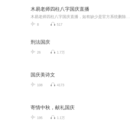
木易老师四柱八字国庆直播
木易老师四柱八字国庆直播，如有缺少是官方系统删除，后期发现会补上，记得收藏关注
8
517
刑法国庆
26
1.7万
国庆美诗文
108
4173
寄情中秋，献礼国庆
195
1.1万