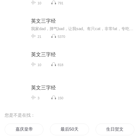
10
791
英文三字经
我家dad，脾气bad，让我sad。有只cat，非常fat，专吃rat。放下plate，赶到gate，已经late。清晨wake，来到lake，钓上snake。撇下net，鱼没get，衣服wet。为捉pest，从不rest，本领best。一只pig，非常big，把洞dig。没给tip，把我lip，装上zip。一只kite，...
21
5370
英文三字经
10
818
英文三字经
3
150
您是不是在找：
嘉庆皇帝
最后50天
生日贺文