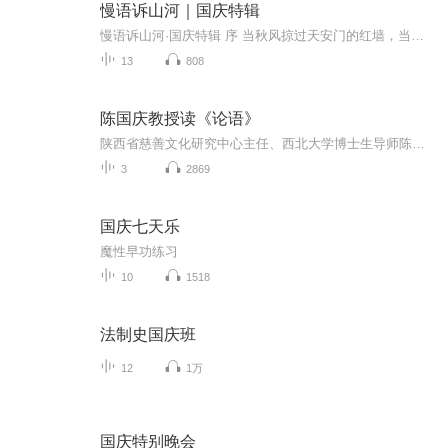
慢语诉山河｜国庆特辑
慢语诉山河·国庆特辑 序 当秋风掠过天安门的红墙，当桂香漫过万里长江的碧波，我总愿慢下脚步，以声为笔，轻轻描摹这山河的模样。 不必追赶喧嚣的潮，也无需堆砌华丽的词——这一辑里，每一段朗诵都是心底的低语：是对着塞北草原的星子说“国泰”，是向着...
13
808
陈国庆教授读《论语》
陕西省慈善文化研究中心主任、西北大学博士生导师陈国庆教授解读《论语》
3
2869
国庆七天乐
魔性早功练习
10
1518
法制史国庆班
12
1万
国庆特别晚会