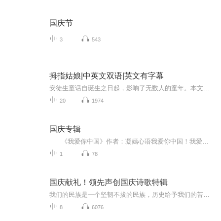
国庆节
3
543
拇指姑娘|中英文双语|英文有字幕
安徒生童话自诞生之日起，影响了无数人的童年。本文为原版英文，非目前网络常见的简略版。文字简洁优美，感情真切动人。适合各种年龄的小朋友和大朋友听故事，学英文。真人朗读，语速较慢，可以作为朋友们学习英文，锻炼听力的辅助材料。
20
1974
国庆专辑
《我爱你中国》作者：凝嫣心语我爱你中国！我爱你春天蓬勃的秧苗；我爱你秋日金黄的硕果。我爱你中国！我爱你青松气质，我爱你红梅品格！我爱你家乡的甜蔗好像乳汁滋润着我的心窝。我爱你中国，我要把最美的歌儿献给你，我的母亲我的祖国。我爱你中国，我爱...
1
78
国庆献礼！领先声创国庆诗歌特辑
我们的民族是一个坚韧不拔的民族，历史给予我们的苦难都变成了闪着金光的勋章！我们的国家是一个龙腾虎跃的国家，那条巨龙正以不可阻挡之势崛起于神奇的东方！------------------------------------------------值此祖国70周年华诞之际，领先声创以诗歌向祖国献礼！用我们的声音、用我们的热血、用我们的灵魂诵读经典爱国篇章，歌颂我们的祖国！永远繁荣富强！
8
6076