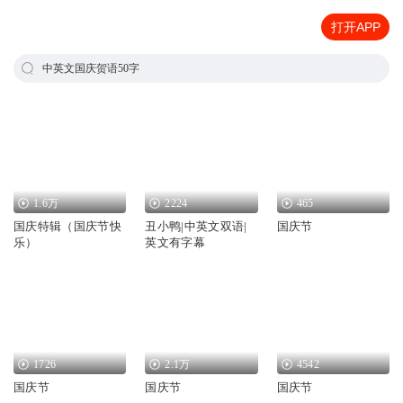
打开APP
中英文国庆贺语50字
1.6万
2224
465
国庆特辑（国庆节快
丑小鸭|中英文双语|
国庆节
乐）
英文有字幕
1726
2.1万
4542
国庆节
国庆节
国庆节