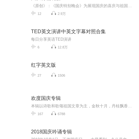
《原创》：《国庆特别晚会》为展现国庆的喜庆与祖国的深情我将以具体的场景切入从清晨升旗的庄严到街头巷尾的欢庆到历史与当下的交融，用优美的笔触传递对祖国的热爱与自豪！用诗歌和情感美文形式，歌颂祖国的繁荣富强，祝人民幸福安康！
12
2.9万
TED英文演讲中英文字幕对照合集
每日分享英语TED演讲
6
12.8万
红字英文版
27
1506
欢度国庆专辑
本辑以诗歌和歌颂祖国文章为主，金秋十月，丹桂飘香，在这个充满丰收喜悦的季节里，我们满怀激动和自豪，迎来了中华人民共和国76周年华诞。这不仅是一个庄重的纪念日，更是全体中华儿女共同欢庆的盛大的节日，承载着深厚的民族情感和历史意义.
167
6788
2018国庆吟诵专辑