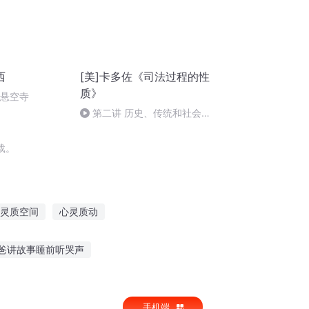
西
[美]卡多佐《司法过程的性
质》
倒悬空寺
第二讲 历史、传统和社会学
的方法（p34-p37）
载。
灵质空间
心灵质动
异能物质
修仙的本质
一人有庆
爸讲故事睡前听哭声
听懒人讲故事的软件
手机端