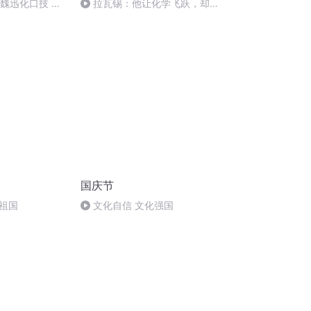
：魏迅化口技 二
拉瓦锡：他让化学飞跃，却在
唱法和原生态
断头台上死去
国庆节
祖国
文化自信 文化强国