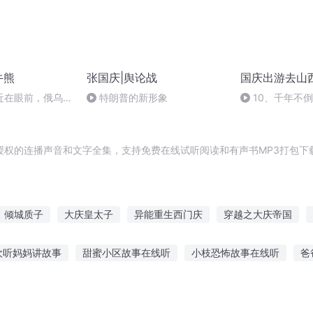
牛熊
张国庆|舆论战
国庆出游去山
近在眼前，俄乌冲
特朗普的新形象
10、千年不
，将会如何发展？
授权的连播声音和文字全集，支持免费在线试听阅读和有声书MP3打包下
倾城质子
大庆皇太子
异能重生西门庆
穿越之大庆帝国
才
只是质子
嘉庆皇帝
世界的本质
重庆儿女
质子为妃
欢听妈妈讲故事
甜蜜小区故事在线听
小枝恐怖故事在线听
爸
童适合听的有声故事
细听粤语流行的故事
黑马情侣故事在线听