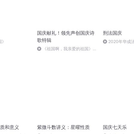
国庆献礼！领先声创国庆诗
刑法国庆
歌特辑
国》
2020年华
刑法陈 (26)
《祖国啊，我亲爱的祖国》温
婉
质和意义
紫微斗数讲义：星曜性质
国庆七天乐