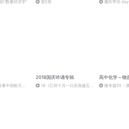
派的“数量经济学”
第5章
魔性早功 day
2018国庆吟诵专辑
高中化学～物
号看中国航天
18《己卯十月一日至燕越五
微专题55：
日罹狴犴有感而赋》组律18首
文天祥 自由吟诵