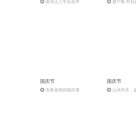
体育让人学会合作
第11集 对
的理解
国庆节
国庆节
支教老师的国庆课
山河共庆，