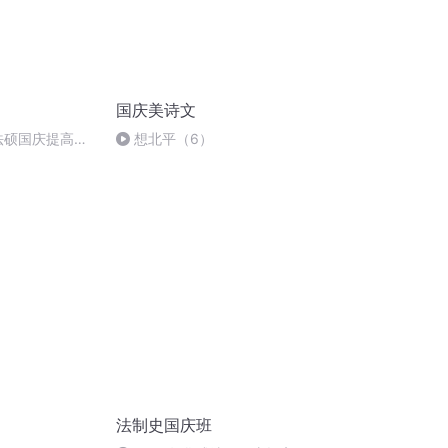
国庆美诗文
成法硕国庆提高班
想北平（6）
法制史国庆班