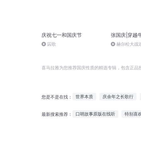
庆祝七一和国庆节
张国庆|穿越
囚歌
赫尔松大战
突的关键之战
喜马拉雅为您推荐国庆性质的精选专辑，包含正品
世界本质
庆余年之长歌行
您是不是在找：
神经质也是一种气质
异质天
口哨故事原版在线听
特别喜
最新搜索推荐：
庆云传奇
重生之质子皇后
小刘陪你听故事视频全集
儿