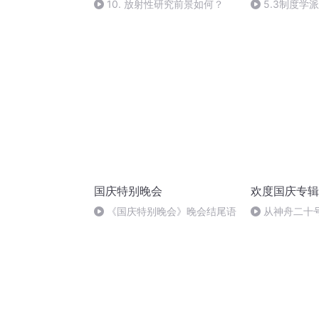
10. 放射性研究前景如何？
5.3制度学
国庆特别晚会
欢度国庆专辑
《国庆特别晚会》晚会结尾语
从神舟二十
的“隐形实力”