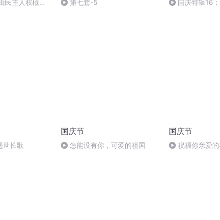
自由民主人权概念
第七套-5
国庆特辑16
胡 东方红+一般
国庆节
国庆节
盛世长歌
怎能没有你，可爱的祖国
祝福你亲爱的