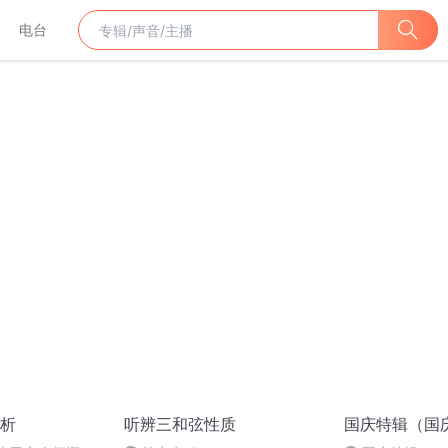
电台
析
听辨三和弦性质
国庆特辑（国