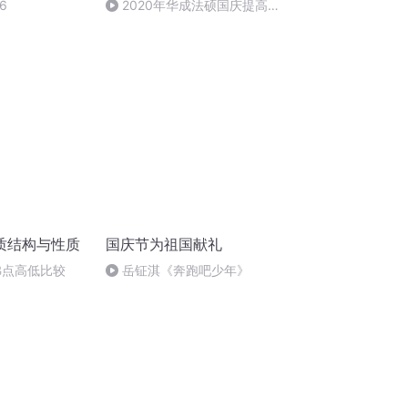
6
2020年华成法硕国庆提高班
法制史马志冰 (12)
质结构与性质
国庆节为祖国献礼
沸点高低比较
岳钲淇《奔跑吧少年》