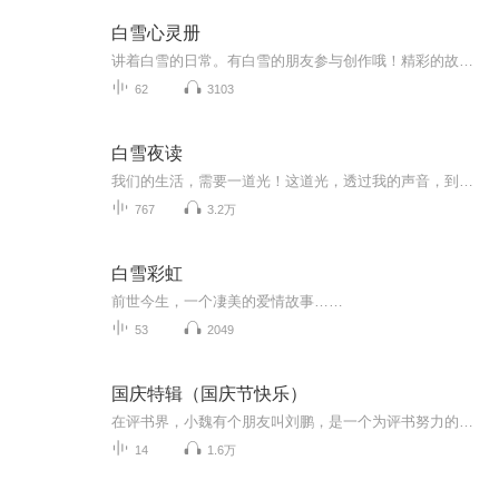
白雪心灵册
讲着白雪的日常。有白雪的朋友参与创作哦！精彩的故事马上开始，你准备好了吗？
62
3103
白雪夜读
我们的生活，需要一道光！这道光，透过我的声音，到达你的心灵！
767
3.2万
白雪彩虹
前世今生，一个凄美的爱情故事……
53
2049
国庆特辑（国庆节快乐）
在评书界，小魏有个朋友叫刘鹏，是一个为评书努力的小伙子。在2021年国庆期间，他想弄个特辑，便烦劳我给他录个爱国题材的评书小段儿。这种事情，不是特殊情况，小魏一般不会拒绝，也就给其录了一个《鲁迅踢鬼》，等他传完，我再传到我的专辑里。另外，小...
14
1.6万