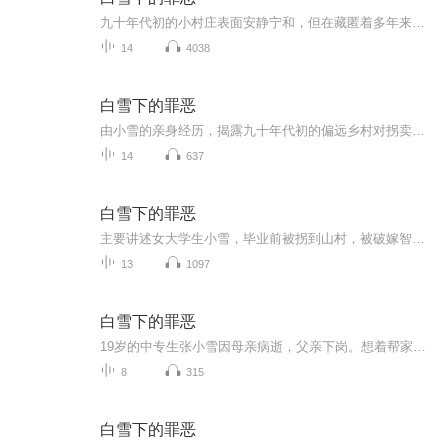
九十年代初的小村庄表面安静宁和，但在藏匿着多年来拐卖来做媳妇的女人们，村子里已然买女人传宗接代成风。这一天，来了个清丽可人的大学生，搅乱了村里的宁静。。。。她的命运又该如何！
14
4038
白雪下的罪恶
由小雪的亲身经历，揭露九十年代初的偏远乡村对拐卖妇女儿童的罪恶，拼劲全力与恶势力斗争的勇气。又从旁观者角度讲述小雪在经历各种摧残后，仍然对生活抱有希望的积极心态。
14
637
白雪下的罪恶
主要讲述女大学生小雪，毕业前被拐到山村，被破嫁智障男，遭公公和村长强奸后生子。她装疯卖傻攒药，毒死王家父子和村长夫妇。因证据不足且精神失常勉刑，后在大雪覆盖罪恶后从新生活。伸张正义打击犯罪 音频罪恶
13
1097
白雪下的罪恶
19岁的中专生张小雪因母亲病逝，父亲下岗。想着帮家里减轻负担，到人才市场去找工作，却被人贩子拐到了大山里
8
315
白雪下的罪恶