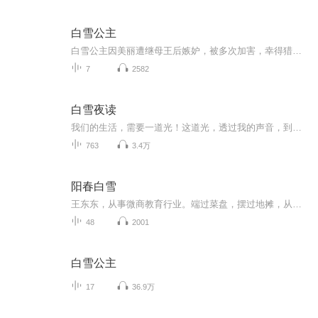
白雪公主
白雪公主因美丽遭继母王后嫉妒，被多次加害，幸得猎人放走、七个小矮人收留。王后三次用毒计陷害，最终以毒苹果让白雪公主昏迷。后王子偶遇，因搬运水晶棺时的震动使毒苹果脱出，白雪公主苏醒，与王子成婚。王后得知后自食恶果，善恶终有报。节目主题:主播...
7
2582
白雪夜读
我们的生活，需要一道光！这道光，透过我的声音，到达你的心灵！
763
3.4万
阳春白雪
王东东，从事微商教育行业。端过菜盘，摆过地摊，从无背景没人脉，迷茫无望到找到方向死磕2年坚持不懈，凭借真实，坚持，抓住移动互联网机遇，帮助服务影响千万微商人次,专注服务于一线拼搏的个人微商找到方向，实现自我价值。2015年创建王东东商学院，拥...
48
2001
白雪公主
17
36.9万