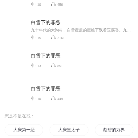
10
456
白雪下的罪恶
九十年代的大沟村，白雪覆盖的屋檐下飘着豆腐香。九岁的小敏攥着十斤小麦去换豆腐时，听见门缝里传来“咚咚”的闷响。她踮起脚，看见新娘子小雪正用头撞墙，鲜血顺着发丝滴成冰珠。小敏掏出兜里的一颗糖，怯生生喊了声“姐姐”，却不知这颗糖会成为小雪在...
15
2161
白雪下的罪恶
13
851
白雪下的罪恶
10
449
您是不是在找：
大庆第一恶
大庆皇太子
蔡碧的万界历险