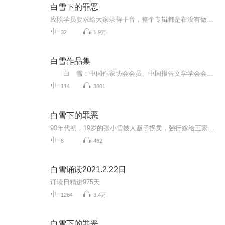
白雪下的罪恶
应照学员要求给大家录得干音，整个专辑都是在没有做口部操的状态下录制的哦，大家可以听下感觉
32
1.9万
白雪作品集
白 雪：中国作家协会会员、中国报告文学学会会员，广东报告文学学会理事、广东侨界作家联合会常务理事、中国朗诵联盟高级会员。出版个人文集六部（其中一部合集）。作品散见于《中国作家》等数十家中外报刊。在国家级、省级报刊发表作品逾百万字。热...
114
3801
白雪下的罪恶
90年代初，19岁的张小雪被人贩子拐卖，强行嫁给王家傻儿子王柱。她多次逃跑均被抓回，遭到公公和叔叔的残忍侵犯，并被迫生下一子。 在绝望中，邻居小女孩暗中给予她帮助。张小雪决心复仇，开始装疯卖傻，以此降低王家警惕。她利用日常机会，设计一系列“意...
8
462
白雪诵读2021.2.22日
诵读日精进975天
1264
3.4万
白雪下的罪恶