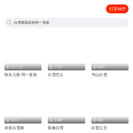
打开APP
白雪蔡国庆的同一首歌
137.2万
7733
9097
快乐儿歌 同一首歌
白雪巴人
书山白雪
3317
2168
682
赤发白雪姬
阳春白雪
白雪公主