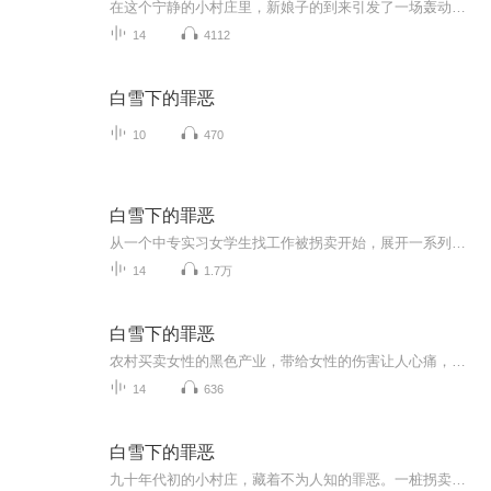
在这个宁静的小村庄里，新娘子的到来引发了一场轰动。村民们围在一起，好奇地想见到这位大学生新娘，然而她的眼泪却让人疑惑。新娘子在婚礼上表现出极大的痛苦，甚至向村长求助，声称自己是被拐来的，仍在上学，父亲在等她回家。村民们的反应各异，村长的...
14
4112
白雪下的罪恶
10
470
白雪下的罪恶
从一个中专实习女学生找工作被拐卖开始，展开一系列跌宕起伏扣人心弦的不屈 顺从 抗争 隐忍 复仇的故事，反应了八十年代中后期农村老光棍买媳妇的普遍事件。跟随主播一起来追忆那个年代，那段不堪的历史。。。
14
1.7万
白雪下的罪恶
农村买卖女性的黑色产业，带给女性的伤害让人心痛，认知的确实，良心的谴责，虚伪的谎言，到底该给这个社会什么的颜色。
14
636
白雪下的罪恶
九十年代初的小村庄，藏着不为人知的罪恶。一桩拐卖女孩子给村里男丁当光棍的黑色产业链正无声无息地进行着。19岁的张小雪被村里的人贩子苟永昌诱骗拐走，卖给了村子里的王德财一家，给王德财的傻儿子王柱当媳妇。张小雪被拐卖到村子后，不仅遭受了王德财...