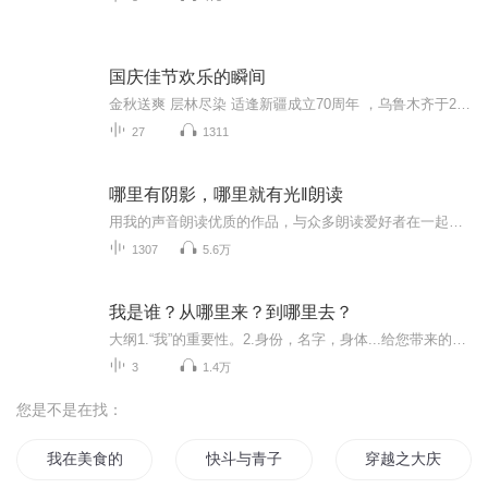
国庆佳节欢乐的瞬间
金秋送爽 层林尽染 适逢新疆成立70周年 ，乌鲁木齐于2025年9月23日迎来党中央和习大大带领的慰问团。新疆各族群众欢欣鼓舞，热烈欢迎。
27
1311
哪里有阴影，哪里就有光‖朗读
用我的声音朗读优质的作品，与众多朗读爱好者在一起交流！
1307
5.6万
我是谁？从哪里来？到哪里去？
大纲1.“我”的重要性。2.身份，名字，身体...给您带来的苦恼。3.是谁在主宰着您?4.老子、伟人、古希腊阿罗神庙、蒙田、所罗门、顺治…如何认识“我”。5.名利身（假我）的危害!6.认识“我”的好处，阳明先生，佛陀，六祖给您答案。7.修行方向，开悟后的状...
3
1.4万
您是不是在找：
我在美食的俘虏里吃成神
快斗与青子的情人节
穿越之大庆帝国