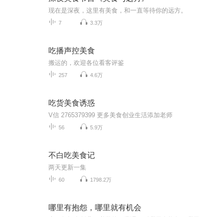
现在是深夜，这里有美食，和一直等待你的远方。
7
3.3万
吃播声控美食
搬运的，欢迎各位看客评鉴
257
4.6万
吃货美食诱惑
V信 2765379399 更多美食创业生活添加老师
56
5.9万
不白吃美食记
两天更新一集
60
1798.2万
哪里有抱怨，哪里就有机会