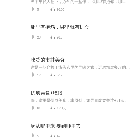
当下年轻人创业，必学的一堂课，《哪里有抱怨，哪里就有机会》在这个人人都能成为创业者的时代，几乎每个创业者都会经历困惑、迷茫、失落、坎坷…会遭遇资金、市场、团队、管理等各种问题，他们渴望获得一些成功者的指点和帮助，希望成功者沉淀出的宝贵经验能让他们有所启发。 从“骗子”、“疯子”、“狂人”到打造出一个阿里巴巴王国，马云无疑是这个时代最具有代表性的草根英雄和创业偶像。本有声书以商界奇才马云为主题，选取大量真实生动的故事，全面解析他的商业智慧与人生哲学。
54
9286
哪里有抱怨，哪里就有机会
23
913
吃货的市井美食
这是一场穿梭于街头巷尾的寻味之旅，远离精致餐厅的雕琢，聚焦藏在市井里的真滋味。它们或许没有华丽包装，却以亲民的价格、地道的风味，成为本地人戒不掉的念想、旅行者追逐的宝藏[__LINK_ICON]。每一口美味都连着一座城的烟火气：是摊主与老主顾的熟稔寒...
12
547
优质美食+吃播
嗨，这里是优质美食，非原创，如果喜欢要关注+订阅。
61
12.1万
病从哪里来 要到哪里去
5
475