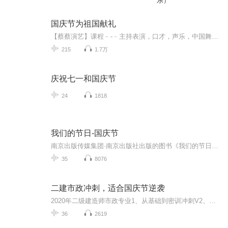
乐）
国庆节为祖国献礼
【蔡蔡演艺】课程﹣-﹣主持表演，口才，声乐，中国舞，民族舞。独特的小舞台，专业的录音棚，每一位同学都能成为优秀的小明星。独特的教学模式，轻松上课，快乐学习！知名主持人，舞蹈家，高级教师任职授课！江南总校：河沟街42号三楼 18545856430江北分校...
215
1.7万
庆祝七一和国庆节
24
1818
我们的节日-国庆节
南京出版传媒集团·南京出版社出版的图书《我们的节日》通过对中国节日文化和节日意义进行深度的挖掘，面向青少年群体构建独具特色的栏目内容，以此丰富春节、元宵节、清明节、端午节、七夕节、中秋节、重阳节等传统节日；六一节、教师节、国庆节等新兴节日的文化内涵和表现形式。促进青少年形成新的节日习俗，提升节日仪式感、认同感。音频作品由金陵朗读者联盟志愿者朗诵，南京音像出版社、金陵图书馆联合制作。
35
8076
二建市政冲刺，适合国庆节逆袭
2020年二级建造师市政专业1、从基础到密训冲刺V2、从精华课程到超压密押V3、0基础同步更新v4、持续更新到2020年考试V5、只要你跟着学让你一次稳拿证V6、渠道超压压题，超压三页纸等独家绝密压题!
36
2619