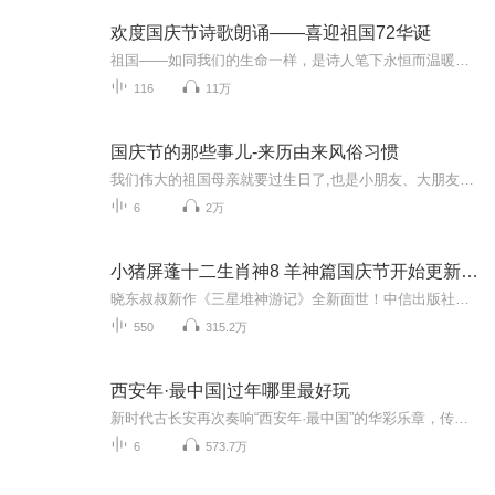
欢度国庆节诗歌朗诵——喜迎祖国72华诞
祖国——如同我们的生命一样，是诗人笔下永恒而温暖的主题。在祖国72周年华诞来临之际，特创建这个诗歌朗诵专辑，诵读经典爱国篇章，和大家一起歌颂祖国，向国庆的献礼！祝愿伟大的祖国繁荣富强，祝愿大家国庆节快乐，度过平安快乐的黄金周假期！
116
11万
国庆节的那些事儿-来历由来风俗习惯
我们伟大的祖国母亲就要过生日了,也是小朋友、大朋友们最喜欢的“国庆小长假”或说“黄金周”还有说”国庆7天乐”的，说法真是不一而足。那么“国庆节”是怎么来的？自古以来国庆节怎么庆贺？新中国国庆节的来历，以及新中国国庆节的庆贺方式又有哪些呢？ ...
6
2万
小猪屏蓬十二生肖神8 羊神篇国庆节开始更新啦！
晓东叔叔新作《三星堆神游记》全新面世！中信出版社出版！京东当当淘宝均有售！点蓝色字收听——《小猪屏蓬爆笑日记2024》《小猪屏蓬爆笑日记2》《小猪屏蓬爆笑日记1》让你笑得喘不上气！《我进故宫当富翁——小猪屏蓬故宫财商笔记》教你成为大富翁！《小...
550
315.2万
西安年·最中国|过年哪里最好玩
新时代古长安再次奏响“西安年·最中国”的华彩乐章，传统与时尚并存，古典与现代融合，在长安，梦幻绚丽、活力动感，以灯为媒，璀璨明亮。灯光点缀着夜色下的长安，更照亮了2019最中国的西安年。
6
573.7万