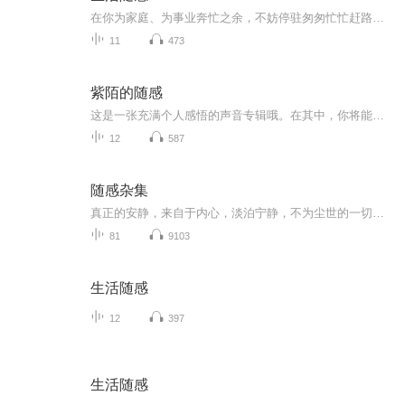
在你为家庭、为事业奔忙之余，不妨停驻匆匆忙忙赶路的脚步，品一杯香茗，听一段故事，卸下满身疲惫，疗愈受伤的心灵......
11
473
紫陌的随感
这是一张充满个人感悟的声音专辑哦。在其中，你将能听到我分享那些关于自己喜爱的书籍以及作家的种种随感。 我会娓娓道来一本本钟爱的书，或许是扣人心弦的小说，可能是发人深省的传记，又或是充满奇幻想象的科幻佳作等等。聊聊书中那些触动心灵的情节、令...
12
587
随感杂集
真正的安静，来自于内心，淡泊宁静，不为尘世的一切所蛊惑，只追求自身的简单和丰富。
81
9103
生活随感
12
397
生活随感