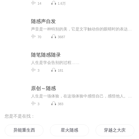
14
1.6万
随感声自发
声音是一种特别的美，它是文字触动你的眼晴时的表达，是身体被爱轻抚后的咏叹，是味蕾遭受刺激后的释放，是心情喜悦时的诉说，是诗，是歌，是古老的本能，是刻在基因里的传承，是忍不住的... ...。既然如此，就让我们一起，闭上双目，放松心情，让我们一起...
70
3687
随笔随感随录
人生是学会告别的过程……
3
181
原创～随感
人生是一场体验，在这场体验中感悟自己，感悟他人。将所有的美好和快乐留在心里，心里就会充满爱，爱是什么？爱是付出，是给予，是祝愿，祝愿我生命中的每个人都能懂得爱。
3
383
您是不是在找：
异能重生西门庆
星火随感
穿越之大庆帝国