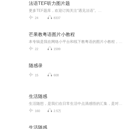
法语TEF听力图片题
更多TEF题库，欢迎订阅关注“遇见法语”。...
24
8337
芒果教粤语图片小教程
本专辑是我在网络小平台和线下教粤语的图片小教程，做成图片是方便传播保存下来哦！这些教程涉及生活各方面，而且是基础加地道口语都有，非常实用，建议保存！
22
1599
随感录
15
608
生活随感
生活随想，是我们在日常生活中点滴感悟的汇集，是对平凡生活的细腻观察和深情思考。生活中的每一处风景、每一个瞬间，都可能成为我们思考的源泉。从清晨的第一缕阳光，到夜晚的满天繁星，从繁忙的都市街头，到宁静的乡村田野，生活的每一个角落都蕴含着深...
160
2.5万
生活随感