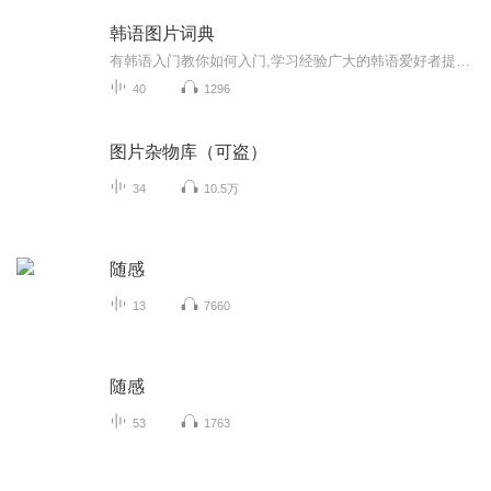
韩语图片词典
有韩语入门教你如何入门,学习经验广大的韩语爱好者提供自己学习的心得体会;韩语词汇包含各类词汇满足你各个方面的需求;韩语阅读:韩国古今各种书籍、童话、谚语等的阅读;韩语...
40
1296
图片杂物库（可盗）
34
10.5万
随感
13
7660
随感
53
1763