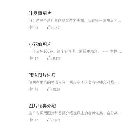
叶罗丽图片
Hi！这里全是叶罗丽精灵梦的美图。我在每一张图后面都给大家留了点时间让大家把喜欢的图保存下来。如果你觉得这个图不太清晰，你可以私信找我要原图哦！
23
1.8万
小花仙图片
一年目标100集。给个好评呗！彩蛋更精彩。－－ 主播 贝瑞吖也叫逆光小爱
57
5.8万
韩语图片词典
使用率极高的韩语单词一网打尽！录音有中韩文对照，方便同学们在路上收听磨耳朵！更多韩语学习的内容，欢迎关注订阅“韩语助手FM” ：）
40
5239
图片蛇类介绍
这个专辑用图片和音频介绍世界上的各种蛇类，会分类别介绍，如有错误欢迎指正。
27
1962