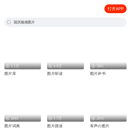
打开APP
国庆随感图片
1.1万
4.8万
5861
图片库
图片听读
图片评书
2863
1.7万
2035
图片词典
图片跟读
有声の图片