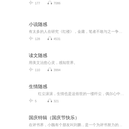
177
7086
小说随感
有太多的人在研究《红楼》，金庸，笔者不敢与之一争雄长，就选个相对冷门的，网络奇幻小说——《诛仙》；如今，奇幻小说大流行，短短几年时间，就发展的如火如荼，迅速占领了文化市场的半壁江山，也因此，较之于名家经典，奇幻也许更容易解读这个时代，以...
128
4531
读文随感
用美文治愈心灵，感知世界。
110
3994
生情随感
红尘滚滚，生情也是这俗世的一缕纤尘，偶尔心中一动，便会随心写些人生感悟，记录下来，算是留点念想。文笔不强，欠缺之处望各位听友见谅。 人无完人，即使是神仙也有烦恼，生情的随感希望对那些迷茫的朋友们有所启发。 由于是随感，不能保证固定更新时间，望各位听友见谅。
5
321
国庆特辑（国庆节快乐）
在评书界，小魏有个朋友叫刘鹏，是一个为评书努力的小伙子。在2021年国庆期间，他想弄个特辑，便烦劳我给他录个爱国题材的评书小段儿。这种事情，不是特殊情况，小魏一般不会拒绝，也就给其录了一个《鲁迅踢鬼》，等他传完，我再传到我的专辑里。另外，小...