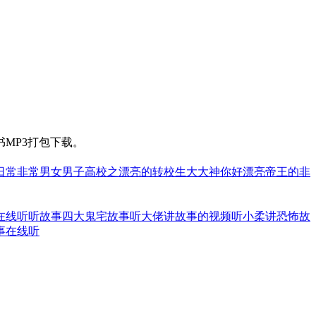
MP3打包下载。
日常
非常男女
男子高校之漂亮的转校生
大大神你好漂亮
帝王的非
在线听
听故事四大鬼宅故事
听大佬讲故事的视频
听小柔讲恐怖故
事在线听