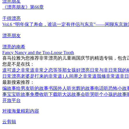
漂亮朋友
《漂亮朋友》第66章
干得漂亮
Vol.6 “明年保了寿命，谁说一定有伴侣与东京”——闲聊东京旅
漂亮朋友
漂亮的南希
Fancy Nancy and the Too-Loose Tooth
喜马拉雅为您推荐非常漂亮的儿童画国庆节的精选专辑，包含
您是不是在找：
道可道之非常道
非常之恋
等等那女孩好漂亮
日常与非日常
我的
日常
漂亮老婆是打来的
非常道1
人间界之非常道
我修非常道
非日
最新搜索推荐：
编故事给男友听的故事书
国外人听光辉的故事
电话听恐怖小故
事
宝宝听故事免费收听下载
听大远故事会听哭
听个小孩的故事
开放平台
对接海量精彩内容
云剪辑