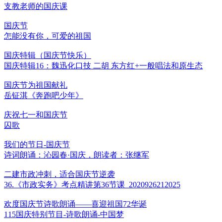
支教老师的国庆课
国庆节
怎能没有你，可爱的祖国
国庆特辑（国庆节快乐）
国庆特辑16：魏迅化口技 二胡 东方红+一般唱法和原生态
国庆节为祖国献礼
岳钲淇《奔跑吧少年》
庆祝七一和国庆节
囚歌
我们的节日-国庆节
诗词朗诵：沁园春·国庆，朗读者：张继军
二建市政冲刺，适合国庆节逆袭
36.《市政实务》考点精讲第36节课_2020926212025
欢度国庆节诗歌朗诵——喜迎祖国72华诞
115国庆特别节目-诗歌朗诵-中国梦