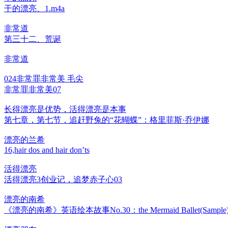
干的漂亮、1.m4a
非常道
第三十二、荒诞
非常道
024非常罪非常美 毛尖
非常罪非常美07
长得漂亮是优势，活得漂亮是本事
第七章，第七节，追赶野兔的“花蝴蝶”：格里菲斯·乔伊娜
漂亮的兰希
16,hair dos and hair don’ts
活得漂亮
活得漂亮3创业记，追梦赤子心03
漂亮的南希
《漂亮的南希》英语绘本故事No.30：the Mermaid Ballet(Sample