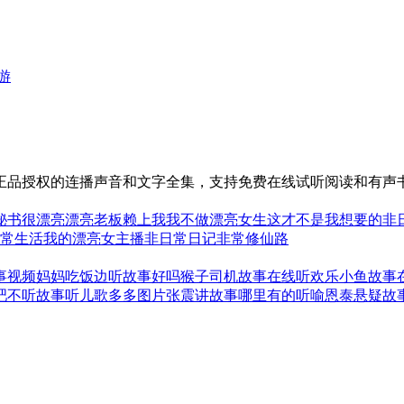
游
正品授权的连播声音和文字全集，支持免费在线试听阅读和有声书
秘书很漂亮
漂亮老板赖上我
我不做漂亮女生
这才不是我想要的非
常生活
我的漂亮女主播
非日常日记
非常修仙路
事视频
妈妈吃饭边听故事好吗
猴子司机故事在线听
欢乐小鱼故事
吧
不听故事听儿歌多多图片
张震讲故事哪里有的听
喻恩泰悬疑故