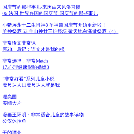
国庆节的那些事儿-来历由来风俗习惯
06-法国-世界各国的国庆节-国庆节的那些事儿
小猪屏蓬十二生肖神8 羊神篇国庆节开始更新啦！
羊神祭酒 53 羊山神廿三护祭坛 敬天地白泽做祭酒（4）
非常语文非常课
完28、后记：语文才是我的根
非常选择，非常Match
17.心理健康影响婚姻3
“非常好看”系列儿童小说
魔尺达人11魔尺达人就是我
漂亮国
美國大片
漫画王阳明：非常适合儿童的故事读物
公仪休拒鱼
干的漂亮