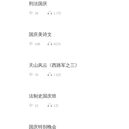
刑法国庆
26
1.7万
国庆美诗文
108
4173
天山风云《西路军之三》
70
7.6万
法制史国庆班
12
1万
国庆特别晚会