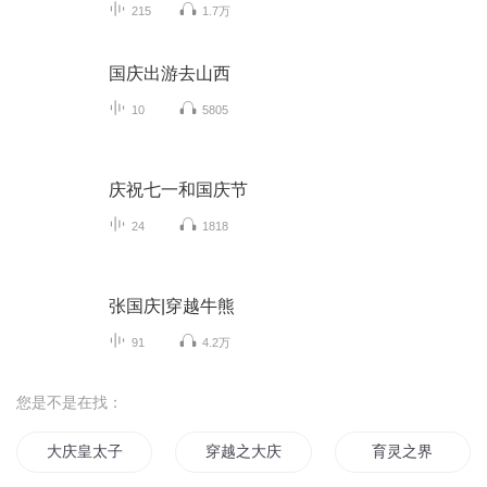
215
1.7万
国庆出游去山西
10
5805
庆祝七一和国庆节
24
1818
张国庆|穿越牛熊
91
4.2万
您是不是在找：
大庆皇太子
穿越之大庆帝国
育灵之界