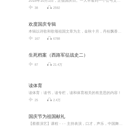
2018年10月1日，正值国庆日。一大早看到一个公号文章，正是文天祥的《己卯十月一日至燕越五日罹狴犴有感而赋》。当然，彼十一非当今的十一。不过数字的巧合还是让人感触，今天拿来读一读，体味一番历史英杰的民族情怀，恰也当时。 根据诗题来看，这组诗是写于十月一日至十月五日之间，是文天祥被俘之后所作，这些诗作不仅有凛凛正气，更也能看的到他百端交集的复杂情感。另一首于右任先生的《望大陆》，微信公号有称《望乡》，一句“山之上国之殇”荡气回肠，一并兴起拿来读了一读。仓促间多有瑕疵...
38
2592
欢度国庆专辑
本辑以诗歌和歌颂祖国文章为主，金秋十月，丹桂飘香，在这个充满丰收喜悦的季节里，我们满怀激动和自豪，迎来了中华人民共和国76周年华诞。这不仅是一个庄重的纪念日，更是全体中华儿女共同欢庆的盛大的节日，承载着深厚的民族情感和历史意义.
167
6788
生死档案（西路军征战史二）
87
21.4万
读体育
读体育：读书，读专栏，读和体育相关的有意思的内容！
25
2.4万
国庆节为祖国献礼
【蔡蔡演艺】课程﹣-﹣主持表演，口才，声乐，中国舞，民族舞。独特的小舞台，专业的录音棚，每一位同学都能成为优秀的小明星。独特的教学模式，轻松上课，快乐学习！知名主持人，舞蹈家，高级教师任职授课！江南总校：河沟街42号三楼 18545856430江北分校...