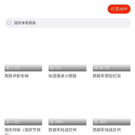
打开APP
国庆体育西路
1.3万
424
66.5万
西路评剧专辑
知遥慢谈小西路
西路军西征纪实
1.6万
2054
3691
国庆特辑（国庆节快
西路军转战甘州
西路军转战甘州