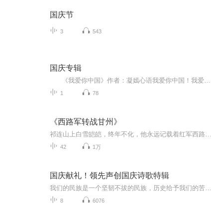
国庆节
3
543
国庆专辑
《我爱你中国》作者：凝嫣心语我爱你中国！我爱你春天蓬勃的秧苗；我爱你秋日金黄的硕果。我爱你中国！我爱你青松气质，我爱你红梅品格！我爱你家乡的甜蔗好像乳汁滋润着我的心窝。我爱你中国，我要把最美的歌儿献给你，我的母亲我的祖国。我爱你中国，我爱...
1
78
《西路军转战甘州》
祁连山上白雪皑皑，终年不化，他永远记载着红军西路军，在祁连山下，在河西走廊那段悲壮的篇章。
42
1万
国庆献礼！领先声创国庆诗歌特辑
我们的民族是一个坚韧不拔的民族，历史给予我们的苦难都变成了闪着金光的勋章！我们的国家是一个龙腾虎跃的国家，那条巨龙正以不可阻挡之势崛起于神奇的东方！------------------------------------------------值此祖国70周年华诞之际，领先声创以诗歌向祖国献礼！用我们的声音、用我们的热血、用我们的灵魂诵读经典爱国篇章，歌颂我们的祖国！永远繁荣富强！
8
6076