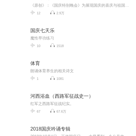
《原创》：《国庆特别晚会》为展现国庆的喜庆与祖国的深情我将以具体的场景切入从清晨升旗的庄严到街头巷尾的欢庆到历史与当下的交融，用优美的笔触传递对祖国的热爱与自豪！用诗歌和情感美文形式，歌颂祖国的繁荣富强，祝人民幸福安康！
12
2.9万
国庆七天乐
魔性早功练习
10
1518
体育
朗诵体育养生的相关诗文
1
1081
河西浴血（西路军征战史一）
红军之西路军征战纪实。
67
67.6万
2018国庆吟诵专辑