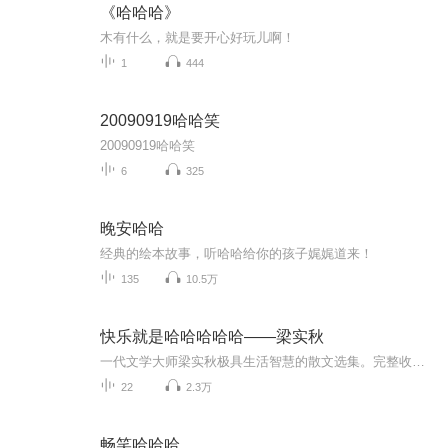
《哈哈哈》
木有什么，就是要开心好玩儿啊！
1
444
20090919哈哈笑
20090919哈哈笑
6
325
晚安哈哈
经典的绘本故事，听哈哈给你的孩子娓娓道来！
135
10.5万
快乐就是哈哈哈哈哈——梁实秋
一代文学大师梁实秋极具生活智慧的散文选集。完整收录《闲暇》《旅行》《骂人的艺术》《生命与吃药》等38篇，一起领略一代生活家梁实秋的精神世界与生活志趣。
22
2.3万
畅笑哈哈哈