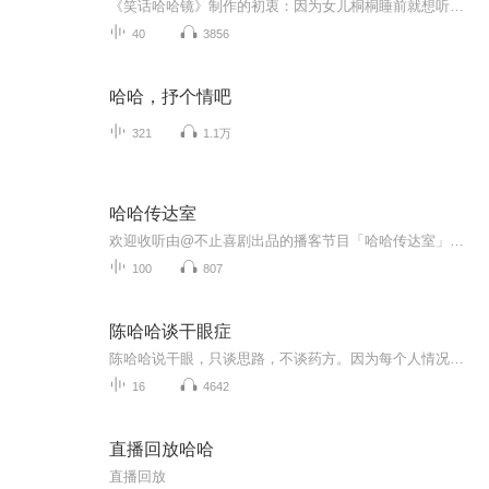
《笑话哈哈镜》制作的初衷：因为女儿桐桐睡前就想听我讲几个笑话，于是我下定决心，为她录制了这个笑话专辑。部分作品为现场录制，制作有些粗糙，以后定会一步步提高，希望听友喜欢，如果觉得不错的话，关注我订阅它吧！
40
3856
哈哈，抒个情吧
321
1.1万
哈哈传达室
欢迎收听由@不止喜剧出品的播客节目「哈哈传达室」，来自昆明的喜剧演员们在这个乐子人客厅广交朋友、传递快乐，希望我们能陪你大哈特哈ヾ(^∀^)ﾉ
100
807
陈哈哈谈干眼症
陈哈哈说干眼，只谈思路，不谈药方。因为每个人情况不一样，具体药方的。
16
4642
直播回放哈哈
直播回放