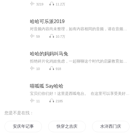
3219
11.2万
哈哈可乐派2019
对音频内容尚未整理，如有内容相同的音频，请在音频下方评论，方便整理
59
10.7万
哈哈的妈妈叫马兔
拒绝碎片化鸡娃焦虑，一起聊聊这个时代的启蒙教育如何规划、选择。
10
918
嘻呱呱 Say哈哈
宝贝们你们好！这里是西呱电台。 在这里可以享受美好声音朗读童话故事，寓言故事，诗歌散文、有趣的绕口令，做电台，脱口秀节目，访谈秀，叙说话题，展示一切语言的艺术，感受语言带来的无穷魅力。欢迎更多喜欢说话、热爱舞台和享受电台、乐于表达的宝贝和西呱君一起做好听的声音！西呱说语言表演学院 专注4-12岁语言表达能力和表演力培养联系电话:17367114192 19906720477地址：杭州西湖区紫霞街155号西溪诚品商务中心4号楼3层西呱说。...
11
2185
您是不是在找：
安庆年记事
快穿之吉庆有余
水浒西门庆