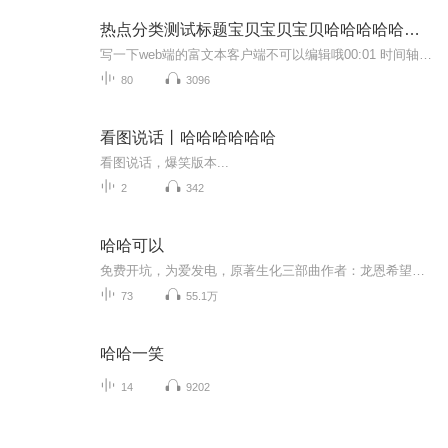
热点分类测试标题宝贝宝贝宝贝哈哈哈哈哈哈哈哦123
写一下web端的富文本客户端不可以编辑哦00:01 时间轴事件
80
3096
看图说话丨哈哈哈哈哈哈
看图说话，爆笑版本...
2
342
哈哈可以
免费开坑，为爱发电，原著生化三部曲作者：龙恩希望大家多多支持！每日两更永久免费ERD公司为军方研究病毒，希望制造出强大的生化战士。不料，失败品T病毒在实验中泄露，更可怕的是通过感染的丧尸传播，成了世界的灾难。在死亡恐惧以及求生欲望的面前，丧...
73
55.1万
哈哈一笑
14
9202