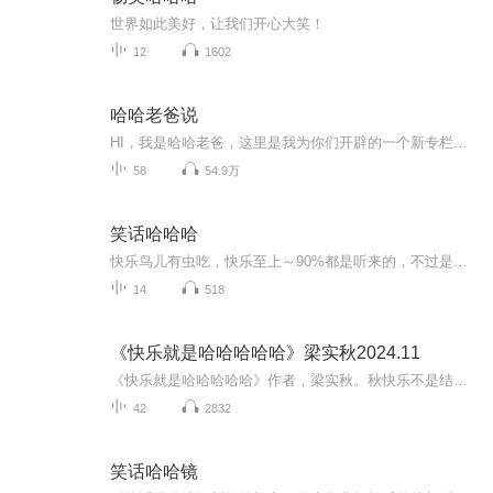
世界如此美好，让我们开心大笑！
12
1602
哈哈老爸说
HI，我是哈哈老爸，这里是我为你们开辟的一个新专栏，叫做《哈哈老爸说》。以后每周会有3次机会，听我给孩子们说文化，说科学，说新闻，说身边的事！用几分钟的时间给孩子们叫早，起床，学习两不误！
58
54.9万
笑话哈哈哈
快乐鸟儿有虫吃，快乐至上～90%都是听来的，不过是我讲的听到以前听过的别生气啊，毕竟不是我想出来的（智商不够）哈哈哈哈哈，开启你的快乐之旅吧～『预计一天一更新』 ^ ʚɞ^ミ ᵔ 。 ᵔ ミ巴拉巴拉巴拉，把你变成猪！ ∧＿∧（｡･ω･｡)つ━・*。⊂...
14
518
《快乐就是哈哈哈哈哈》梁实秋2024.11
《快乐就是哈哈哈哈哈》作者，梁实秋。秋快乐不是结果，而是原因。快乐是在心里，不假外求，求及往往不得。只要把心胸打开，快乐也会逼人而来。《闲暇》《旅行》《骂人的艺术》《生命与吃药》及《蚊子与苍蝇》《老憨看跳舞》《是热了》《父母的爱》等名片。
42
2832
笑话哈哈镜