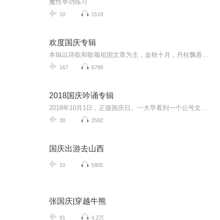
魔性早功练习
10
1518
欢度国庆专辑
本辑以诗歌和歌颂祖国文章为主，金秋十月，丹桂飘香，在这个充满丰收喜悦的季节里，我们满怀激动和自豪，迎来了中华人民共和国76周年华诞。这不仅是一个庄重的纪念日，更是全体中华儿女共同欢庆的盛大的节日，承载着深厚的民族情感和历史意义.
167
6788
2018国庆吟诵专辑
2018年10月1日，正值国庆日。一大早看到一个公号文章，正是文天祥的《己卯十月一日至燕越五日罹狴犴有感而赋》。当然，彼十一非当今的十一。不过数字的巧合还是让人感触，今天拿来读一读，体味一番历史英杰的民族情怀，恰也当时。 根据诗题来看，这组诗是写于十月一日至十月五日之间，是文天祥被俘之后所作，这些诗作不仅有凛凛正气，更也能看的到他百端交集的复杂情感。另一首于右任先生的《望大陆》，微信公号有称《望乡》，一句“山之上国之殇”荡气回肠，一并兴起拿来读了一读。仓促间多有瑕疵...
38
2592
国庆出游去山西
10
5805
张国庆|穿越牛熊
91
4.2万