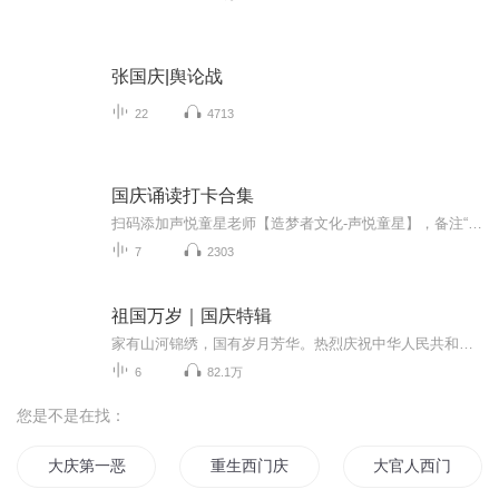
张国庆|舆论战
22
4713
国庆诵读打卡合集
扫码添加声悦童星老师【造梦者文化-声悦童星】，备注“诵读打卡”报名，已添加好友的，直接发送“诵读打卡”报名，报名成功后进入社群。
7
2303
祖国万岁｜国庆特辑
家有山河锦绣，国有岁月芳华。热烈庆祝中华人民共和国成立73周年！
6
82.1万
您是不是在找：
大庆第一恶
重生西门庆
大官人西门庆