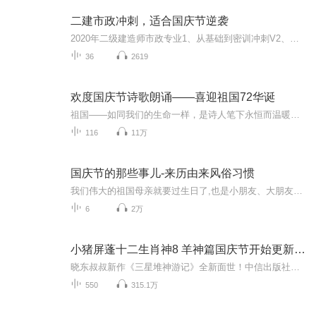
二建市政冲刺，适合国庆节逆袭
2020年二级建造师市政专业1、从基础到密训冲刺V2、从精华课程到超压密押V3、0基础同步更新v4、持续更新到2020年考试V5、只要你跟着学让你一次稳拿证V6、渠道超压压题，超压三页纸等独家绝密压题!
36
2619
欢度国庆节诗歌朗诵——喜迎祖国72华诞
祖国——如同我们的生命一样，是诗人笔下永恒而温暖的主题。在祖国72周年华诞来临之际，特创建这个诗歌朗诵专辑，诵读经典爱国篇章，和大家一起歌颂祖国，向国庆的献礼！祝愿伟大的祖国繁荣富强，祝愿大家国庆节快乐，度过平安快乐的黄金周假期！
116
11万
国庆节的那些事儿-来历由来风俗习惯
我们伟大的祖国母亲就要过生日了,也是小朋友、大朋友们最喜欢的“国庆小长假”或说“黄金周”还有说”国庆7天乐”的，说法真是不一而足。那么“国庆节”是怎么来的？自古以来国庆节怎么庆贺？新中国国庆节的来历，以及新中国国庆节的庆贺方式又有哪些呢？ ...
6
2万
小猪屏蓬十二生肖神8 羊神篇国庆节开始更新啦！
晓东叔叔新作《三星堆神游记》全新面世！中信出版社出版！京东当当淘宝均有售！点蓝色字收听——《小猪屏蓬爆笑日记2024》《小猪屏蓬爆笑日记2》《小猪屏蓬爆笑日记1》让你笑得喘不上气！《我进故宫当富翁——小猪屏蓬故宫财商笔记》教你成为大富翁！《小...
550
315.1万