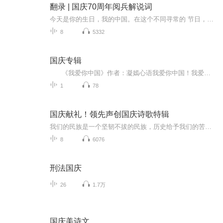
翻录 | 国庆70周年阅兵解说词
今天是你的生日，我的中国。在这个不同寻常的 节日，相信每一位中华儿女都会从心底里说一句，我爱 你，中国。 70年风雨兼程，天安门广场上的红飘带寓意红色基因连接历史，现实与未来。今关的夭安门广场是世界曬目的中矗，今天的中国正前所未有的靠近世界舞台中心。长安街上，人民军队精神抖擞，这支袋穿草鞋，拿梭鑼走上征途的队伍，现在已经拥有7自己的航 母和斩一代隐身战机，正阔步迈向世界一流军队。此时 此刻，4名上将，2名中将，100多名少将，近15000名 官兵列队完毕．等待接受统帅的检阅．接受祖国和人民 的检阅。
8
5332
国庆专辑
《我爱你中国》作者：凝嫣心语我爱你中国！我爱你春天蓬勃的秧苗；我爱你秋日金黄的硕果。我爱你中国！我爱你青松气质，我爱你红梅品格！我爱你家乡的甜蔗好像乳汁滋润着我的心窝。我爱你中国，我要把最美的歌儿献给你，我的母亲我的祖国。我爱你中国，我爱...
1
78
国庆献礼！领先声创国庆诗歌特辑
我们的民族是一个坚韧不拔的民族，历史给予我们的苦难都变成了闪着金光的勋章！我们的国家是一个龙腾虎跃的国家，那条巨龙正以不可阻挡之势崛起于神奇的东方！------------------------------------------------值此祖国70周年华诞之际，领先声创以诗歌向祖国献礼！用我们的声音、用我们的热血、用我们的灵魂诵读经典爱国篇章，歌颂我们的祖国！永远繁荣富强！
8
6076
刑法国庆
26
1.7万
国庆美诗文