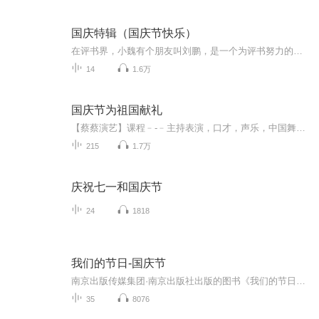
国庆特辑（国庆节快乐）
在评书界，小魏有个朋友叫刘鹏，是一个为评书努力的小伙子。在2021年国庆期间，他想弄个特辑，便烦劳我给他录个爱国题材的评书小段儿。这种事情，不是特殊情况，小魏一般不会拒绝，也就给其录了一个《鲁迅踢鬼》，等他传完，我再传到我的专辑里。另外，小...
14
1.6万
国庆节为祖国献礼
【蔡蔡演艺】课程﹣-﹣主持表演，口才，声乐，中国舞，民族舞。独特的小舞台，专业的录音棚，每一位同学都能成为优秀的小明星。独特的教学模式，轻松上课，快乐学习！知名主持人，舞蹈家，高级教师任职授课！江南总校：河沟街42号三楼 18545856430江北分校...
215
1.7万
庆祝七一和国庆节
24
1818
我们的节日-国庆节
南京出版传媒集团·南京出版社出版的图书《我们的节日》通过对中国节日文化和节日意义进行深度的挖掘，面向青少年群体构建独具特色的栏目内容，以此丰富春节、元宵节、清明节、端午节、七夕节、中秋节、重阳节等传统节日；六一节、教师节、国庆节等新兴节日的文化内涵和表现形式。促进青少年形成新的节日习俗，提升节日仪式感、认同感。音频作品由金陵朗读者联盟志愿者朗诵，南京音像出版社、金陵图书馆联合制作。
35
8076