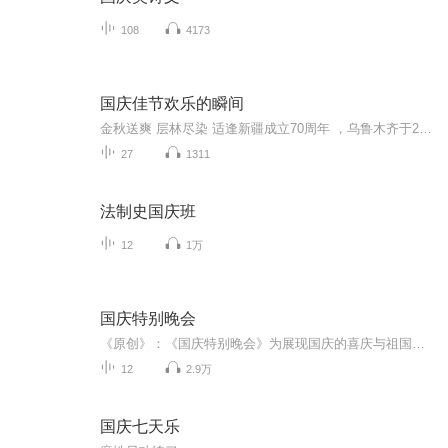
108
4173
国庆佳节欢乐的瞬间
金秋送爽 层林尽染 适逢新疆成立70周年 ，乌鲁木齐于2025年9月23日迎来党中央和习大大带领的慰问团。新疆各族群众欢欣鼓舞，热烈欢迎。
27
1311
法制史国庆班
12
1万
国庆特别晚会
《原创》：《国庆特别晚会》为展现国庆的喜庆与祖国的深情我将以具体的场景切入从清晨升旗的庄严到街头巷尾的欢庆到历史与当下的交融，用优美的笔触传递对祖国的热爱与自豪！用诗歌和情感美文形式，歌颂祖国的繁荣富强，祝人民幸福安康！
12
2.9万
国庆七天乐