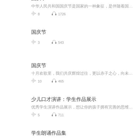
中华人民共和国国庆节是国家的一种象征，是伴随着国家的出现而出现的。让我们用诗歌朗诵歌颂祖国的繁荣富强，国泰民安。
8
1726
国庆节
3
543
国庆节
十月欢歌里，我们共庆辉煌过往，更以赤子之心，向未来书写滚烫的誓言——这盛世，值得我们以热爱相拥。
10
465
少儿口才演讲：学生作品展示
优秀学生演讲作品展示，想让你的孩子拥有完善的思维逻辑以及即兴演讲的能力吗？王礼婷 ● 大连广播电视台 都市广播FM99.1嘉宾主持人毕业于东北财经大学，从事教育培训行业数年，个人演说登台200余次，通过一场十分钟的演讲获得人生的第一桶金，现场赢得奖...
5
711
学生朗诵作品集