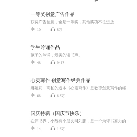
讲
一等奖创意广告作品
获奖广告创意，全是一等奖，其他奖项不往进放
10
8万
学生吟诵作品
孩子的吟诵，最美的读书声。
46
9417
心灵写作 创意写作经典作品
娜妲莉．高柏的這本《心靈寫作》是教導創意寫作的經典之作，出版後就成為北美所有教授寫作及寫作治療的人必讀、必引述的一本書。 這樣一本小書，篇幅短少、文字直接、樸素，看似平凡之作卻在出版後成為暢銷名著，銷售超過一百萬冊。是教導寫作書籍中的異數，佔據同類書中的頂端。 本書談寫作，也談到用寫作來修行，幫助自己洞察生活，使自己心神清澄。學習寫作不像順著一直線走下去，並沒有從A至B至C、可以讓人變成好作家的邏輯演進過程，並沒有一個簡單明瞭的真理足以解答所有疑惑。練習寫作意味著你最終得全面探討自己的生命。 作者過去十一年以來，在許多地方教寫作班，一遍又一遍地採用同樣的方法來教學生，所教授的是一項基本知識，那就是相信你自己的心，對自己的生活經驗培養出信心
66
6.3万
国庆特辑（国庆节快乐）
在评书界，小魏有个朋友叫刘鹏，是一个为评书努力的小伙子。在2021年国庆期间，他想弄个特辑，便烦劳我给他录个爱国题材的评书小段儿。这种事情，不是特殊情况，小魏一般不会拒绝，也就给其录了一个《鲁迅踢鬼》，等他传完，我再传到我的专辑里。另外，小...
14
1.6万