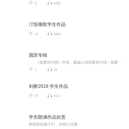
9
3335
汀悦颂歌学生作品
17
1644
国庆专辑
《我爱你中国》作者：凝嫣心语我爱你中国！我爱你春天蓬勃的秧苗；我爱你秋日金黄的硕果。我爱你中国！我爱你青松气质，我爱你红梅品格！我爱你家乡的甜蔗好像乳汁滋润着我的心窝。我爱你中国，我要把最美的歌儿献给你，我的母亲我的祖国。我爱你中国，我爱...
1
78
剑桥2018 学生作品
77
4111
学生朗诵作品欣赏
朗读班的孩子们，为你们点赞。