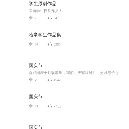
学生原创作品
来自学生日常作文！
7
347
哈拿学生作品集
37
3206
国庆节
喜迎国庆十月欢歌里，我们共庆辉煌过往，更以赤子之心，向未来书写滚烫的誓言——这盛世，值得我们以热爱相拥。
20
4542
国庆节
11
2.1万
国庆节