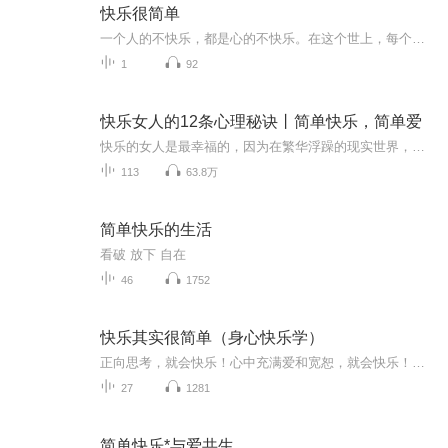
快乐很简单
一个人的不快乐，都是心的不快乐。在这个世上，每个人都渴望活得开心和愉快。 但许多时刻，我们误以为只要拥有越多，过得越顺遂，甚至强于别人，就会获得幸福。殊不知，你的心态，才真正决定了你是否可以过好这一生。 01凡事往好的一面想有这样一则故事。...
1
92
快乐女人的12条心理秘诀丨简单快乐，简单爱
快乐的女人是最幸福的，因为在繁华浮躁的现实世界，她们能让自己的心归于淡泊，不会让忧愁、烦闷干扰自己的生活。快乐的女人未必拥有光彩夺目的外貌，但经过后天的学习与修炼，可以将优雅从表面过渡到内在，从而展现出升华的极致美丽。 本书《快乐女人的12...
113
63.8万
简单快乐的生活
看破 放下 自在
46
1752
快乐其实很简单（身心快乐学）
正向思考，就会快乐！心中充满爱和宽恕，就会快乐！让自己有弹性，就会快乐！创造生命惊喜就会快乐！分享快乐，就会更快乐！一套可以现学现用、务实可行、永远增值的成功系统！一份让您有哭有笑、真实感动、永生受惠的人生经验！
27
1281
简单快乐*与爱共生