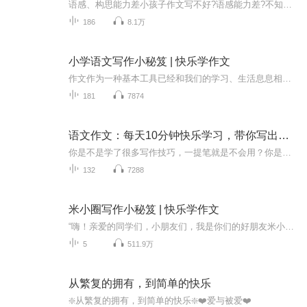
语感、构思能力差小孩子作文写不好?语感能力差?不知道这样构思，不知道这样能写出满分作文。对写作一知半解有太多的家长被这些问题困扰?向语文老师请教，而许多语文老师自己也不写文章,对写作-知半解，被同样的问题困扰。没有名师指导，逻辑不清写作有很多...
186
8.1万
小学语文写作小秘笈 | 快乐学作文
作文作为一种基本工具已经和我们的学习、生活息息相关。有着三十年阅读与作文教学经验的老师，教给你写好作文的方法。
181
7874
语文作文：每天10分钟快乐学习，带你写出满分作文
你是不是学了很多写作技巧，一提笔就是不会用？你是不是背了很多范文素材，作文就是用不出来？你是不是自我感觉还不错，考试总是不能得高分？作文是一个系统，单点突破往往收效甚微。所以我们要：建体系/学方法/厚积累/得高分环环相扣，循序渐进，快速成为...
132
7288
米小圈写作小秘笈 | 快乐学作文
“嗨！亲爱的同学们，小朋友们，我是你们的好朋友米小圈。有很多小朋友问我，米小圈，你的日记怎么写的这么好玩啊，可我却一写东西就头疼，根本不知道该写什么，你能不能帮帮我。我悄悄地告诉大家，其实一开始我的日记写得也很差。不过大家别忘了，我可是...
5
511.9万
从繁复的拥有，到简单的快乐
❇️从繁复的拥有，到简单的快乐❇️❤️爱与被爱❤️