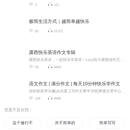
2
111
极简生活方式｜越简单越快乐
82
15.5万
露西快乐英语作文专辑
露西快乐英语，一起快乐学英语！Lucy给大家朗读作文，欢迎收听！
59
6646
语文作文 | 满分作文 | 每天10分钟快乐学作文
你的收获养兴趣|从此爱上写作文事半功倍|掌握文章中心明确、详略得当的方法提升自信|不再因成绩落后于人而自卑，低下的头从此昂起来决胜考试|在考试中获得作文的高分，完美战胜大小考适合人群兴趣问题|特别反感写作文的同学作文问题|写作文总是跑题或者详...
128
8446
您是不是在找：
这个修行不简单
并不简单的你
简单写写