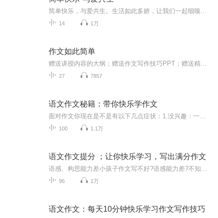
简单快乐，与爱共生。生活如此多娇，让我们一起细嗅蔷薇，慢慢变老。
14
1万
作文如此简单
赠送讲授内容的大纲；赠送作文写作技巧PPT；赠送精品作文的全套素材。购买课程后，添加qq号：2997704134，发送付费截图，可以免费领取资料。...
27
7857
语文作文秘籍：带你快乐学作文
面对作文你现在是不是有以下几点症状：1.没兴趣：一提作文就心烦，生拉硬扯凑字数2.没素材：素材不知道哪里找，只会照搬作文选3.没思路：拿到题目就蒙圈，没有范文不会写4.没重点：详略不管一并写，老师却说流水账其实不是孩子不会写作文而是少了扎实高效...
100
1.1万
语文作文提分 ；让你快乐学习，写出满分作文
语感、构思能力差小孩子作文写不好?语感能力差?不知道这样构思，不知道这样能写出满分作文。对写作一知半解有太多的家长被这些问题困扰?向语文老师请教，而许多语文老师自己也不写文章,对写作-知半解，被同样的问题困扰。没有名师指导，逻辑不清写作有很多...
96
1万
语文作文：每天10分钟快乐学习作文写作技巧