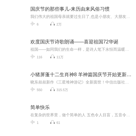
国庆节的那些事儿-来历由来风俗习惯
我们伟大的祖国母亲就要过生日了,也是小朋友、大朋友们最喜欢的“国庆小长假”或说“黄金周”还有说”国庆7天乐”的，说法真是不一而足。那么“国庆节”是怎么来的？自古以来国庆节怎么庆贺？新中国国庆节的来历，以及新中国国庆节的庆贺方式又有哪些呢？ ...
6
2万
欢度国庆节诗歌朗诵——喜迎祖国72华诞
祖国——如同我们的生命一样，是诗人笔下永恒而温暖的主题。在祖国72周年华诞来临之际，特创建这个诗歌朗诵专辑，诵读经典爱国篇章，和大家一起歌颂祖国，向国庆的献礼！祝愿伟大的祖国繁荣富强，祝愿大家国庆节快乐，度过平安快乐的黄金周假期！
116
11万
小猪屏蓬十二生肖神8 羊神篇国庆节开始更新啦！
晓东叔叔新作《三星堆神游记》全新面世！中信出版社出版！京东当当淘宝均有售！点蓝色字收听——《小猪屏蓬爆笑日记2024》《小猪屏蓬爆笑日记2》《小猪屏蓬爆笑日记1》让你笑得喘不上气！《我进故宫当富翁——小猪屏蓬故宫财商笔记》教你成为大富翁！《小...
550
315.5万
简单快乐
在复杂的世界里，做个简单的人 五色令人目盲，五音令人耳聋。 杨绛先生曾说过： “简朴的生活、高贵的灵魂，是人生的至高境界。”大道至简，以简驭繁。精神层次越高的人，活得越简单。 01欲望简单古人说：“人生，有欲者累，寡欲者安，无欲者强。”每个人...
1
61