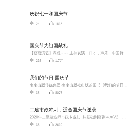
庆祝七一和国庆节
24
1818
国庆节为祖国献礼
【蔡蔡演艺】课程﹣-﹣主持表演，口才，声乐，中国舞，民族舞。独特的小舞台，专业的录音棚，每一位同学都能成为优秀的小明星。独特的教学模式，轻松上课，快乐学习！知名主持人，舞蹈家，高级教师任职授课！江南总校：河沟街42号三楼 18545856430江北分校...
215
1.7万
我们的节日-国庆节
南京出版传媒集团·南京出版社出版的图书《我们的节日》通过对中国节日文化和节日意义进行深度的挖掘，面向青少年群体构建独具特色的栏目内容，以此丰富春节、元宵节、清明节、端午节、七夕节、中秋节、重阳节等传统节日；六一节、教师节、国庆节等新兴节日的文化内涵和表现形式。促进青少年形成新的节日习俗，提升节日仪式感、认同感。音频作品由金陵朗读者联盟志愿者朗诵，南京音像出版社、金陵图书馆联合制作。
35
8076
二建市政冲刺，适合国庆节逆袭
2020年二级建造师市政专业1、从基础到密训冲刺V2、从精华课程到超压密押V3、0基础同步更新v4、持续更新到2020年考试V5、只要你跟着学让你一次稳拿证V6、渠道超压压题，超压三页纸等独家绝密压题!
36
2619