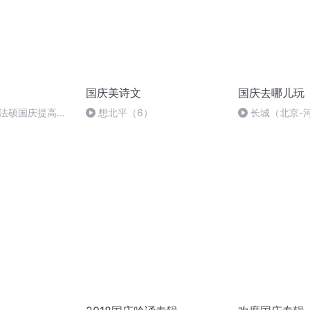
国庆美诗文
国庆去哪儿玩
成法硕国庆提高班
想北平（6）
长城（北京-