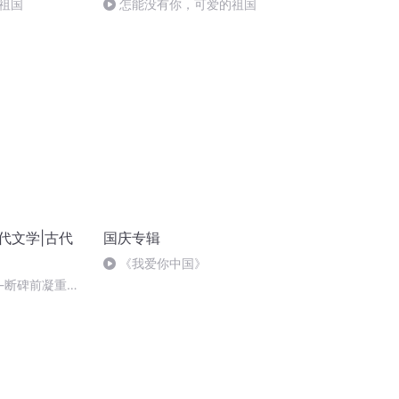
祖国
怎能没有你，可爱的祖国
代文学|古代
国庆专辑
《我爱你中国》
今-断碑前凝重的
（全书完）