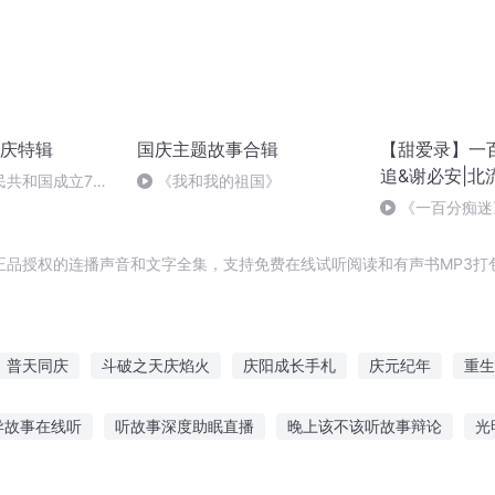
庆特辑
国庆主题故事合辑
【甜爱录】一
追&谢必安|北
民共和国成立73
《我和我的祖国》
场举行升国旗仪式
《一百分痴迷
初恋，极不顺利
正品授权的连播声音和文字全集，支持免费在线试听阅读和有声书MP3打
普天同庆
斗破之天庆焰火
庆阳成长手札
庆元纪年
重生
启年
重庆儿女
异能重生西门庆
庆云传奇
嘉庆皇帝
庆
异故事在线听
听故事深度助眠直播
晚上该不该听故事辩论
光
眠故事在线听
汉堡睡前故事在线听
恐怖闪电故事在线听
听小