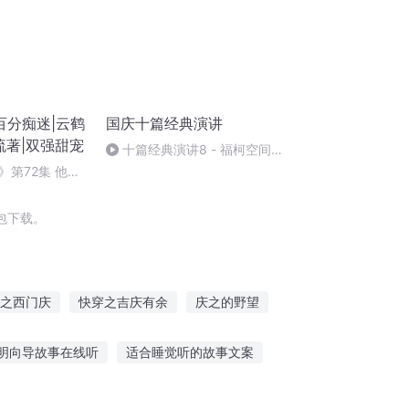
百分痴迷|云鹤
国庆十篇经典演讲
流著|双强甜宠
十篇经典演讲8 - 福柯空间回
归异托邦演讲
》第72集 他的
（完）
包下载。
之西门庆
快穿之吉庆有余
庆之的野望
余年之长歌行
重生西门庆
水浒西门庆
明向导故事在线听
适合睡觉听的故事文案
梅花鹿故事
却又听别人的故事感动