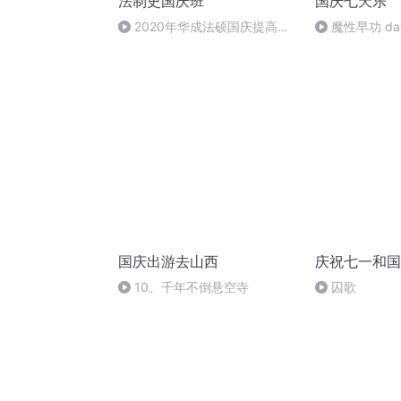
法制史国庆班
国庆七天乐
2020年华成法硕国庆提高班
魔性早功 da
法制史马志冰 (12)
国庆出游去山西
庆祝七一和国
10、千年不倒悬空寺
囚歌