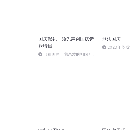
国庆献礼！领先声创国庆诗
刑法国庆
歌特辑
2020年华
刑法陈 (26)
《祖国啊，我亲爱的祖国》温
婉