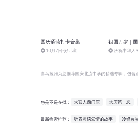
国庆诵读打卡合集
祖国万岁｜国
10月7日-好儿童
庆祝中华人
周年 天安门广
喜马拉雅为您推荐国庆北流中学的精选专辑，包含
大官人西门庆
大庆第一恶
您是不是在找：
大庆皇太子
庆余年之我叫王
听表哥谈爱情的故事
冷锋灵
最新搜索推荐：
一人有庆
穿越之大庆帝国
配音男声故事在线听
特效催