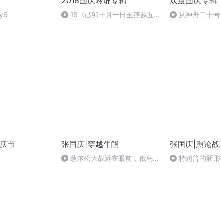
2018国庆吟诵专辑
欢度国庆专辑
y6
18《己卯十月一日至燕越五
从神舟二十号
日罹狴犴有感而赋》组律18首
的“隐形实力”
文天祥 自由吟诵
庆节
张国庆|穿越牛熊
张国庆|舆论战
赫尔松大战近在眼前，俄乌冲
特朗普的新形
突的关键之战，将会如何发展？