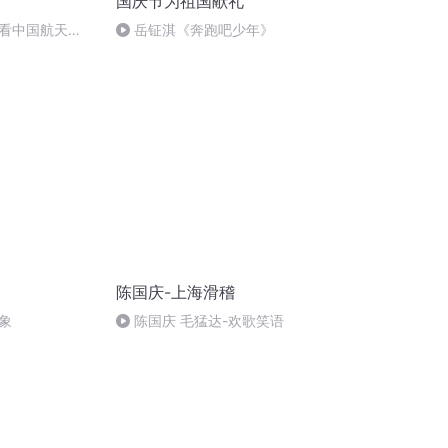
国庆节为祖国献礼
看中国航天
岳钲淇《奔跑吧少年》
陈国庆-上海滑稽
象
陈国庆 毛猛达-欢歌笑语