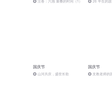
注卷：六感 重叠的时间（1）
26 半生的
国庆节
国庆节
山河共庆，盛世长歌
支教老师的