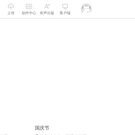
上传
创作中心
有声出版
客户端
国庆节