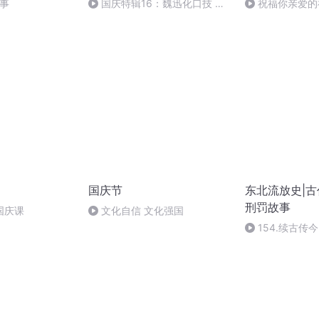
故事
国庆特辑16：魏迅化口技 二
祝福你亲爱的
胡 东方红+一般唱法和原生态
国庆节
东北流放史|古
刑罚故事
国庆课
文化自信 文化强国
154.续古传
责任思考（三）