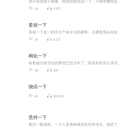
我不知道能不能搬，知道的跟我说一下，不能帮搬我会删的，里面有世界禁曲（拉面）
19
5.9万
姜就一下
姜就一下是一档关注个体生活的播客，主播姜旭会在影视行业工作的同时，争取偷偷录完所有财经传播行业头部和经济学家，同时会邀请来自大厂或者媒体的朋友聊聊人生经历和生活问题。主播姜旭，90后，经历过多个不同类型公司，今年5月份之前主要做和财经相关的...
39
6.2万
桐化一下
有着做访谈节目的梦想已经五年了，我喜欢听别人亲历的特别故事。突然发现聊天室和我的理想是不谋而合的。和朋友聊天有一点像照镜子的感觉。我们有相似的地方，有不同的地方。但之所以成为好朋友，是互相欣赏。并能从对方的欣赏当中，看到自己的闪光点，更...
18
533
骁话一下
54
940.6万
坚持一下
看过一幅漫画，一个人拿着铁锹四处挖井求水。他挖了很多地方，付出了很多努力，但最后都以失败告终。在这里遇到了困难，看不到希望，就换一个地方继续挖。结果最后地上留下了很多坑洞，却始终没见到水的踪影。其实，只要他再坚持一下，就能挖到一条地下水...