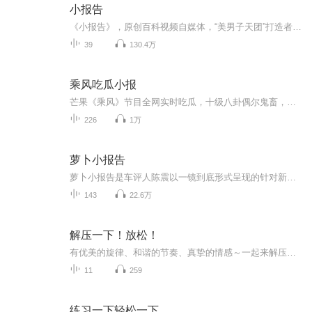
小报告
《小报告》，原创百科视频自媒体，“美男子天团”打造者。针对当下热门话题，以报告的形式，演出的方式，解读新闻本质，普及相关知识。打打小报告，习得大百科。
39
130.4万
乘风吃瓜小报
芒果《乘风》节目全网实时吃瓜，十级八卦偶尔鬼畜，欢迎订阅。乘风热点零时差，吃瓜前线我当家！微博豆瓣小红书，你的瓜田小秘书！节目所有话题内容基于对微博豆瓣小红书等公共社交平台八卦话题的观察，观点与本播客无关。
226
1万
萝卜小报告
萝卜小报告是车评人陈震以一镜到底形式呈现的针对新车型、热门车型的试驾评测节目。
143
22.6万
解压一下！放松！
有优美的旋律、和谐的节奏、真挚的情感～一起来解压吧！！新主播哦！求好评！主播介绍：瓦！一位非常好说话温柔的人！主播寄语：创作来源自于灵感！！！！！每个人都有自己的灵感哦～内容重点：解压！适合人群：都可以！
11
259
练习一下轻松一下