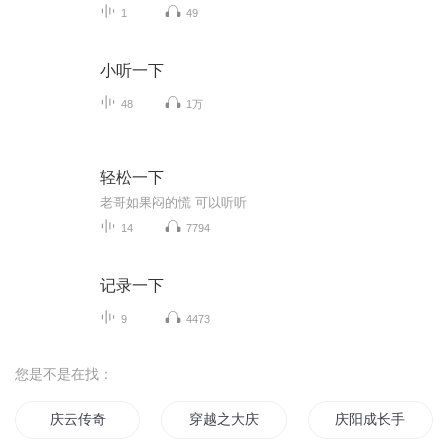
1
49
小听一下
48
1万
轻松一下
老哥如果闷的慌 可以听听
14
7794
记录一下
9
4473
您是不是在找：
庆云传奇
穿越之大庆帝国
庆阳成长手札