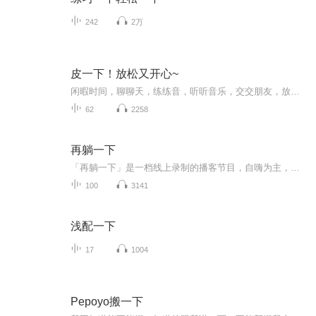
242
2万
皮一下！放松又开心~
闲暇时间，聊聊天，练练音，听听音乐，交交朋友，放松身心，让生活更美好
62
2258
再躺一下
「再躺一下」是一档线上录制的播客节目，自嗨为主，在AI时代维持一份真实情感连接，少点班味，多点人味。
100
3141
浅配一下
17
1004
Pepoyo搬一下