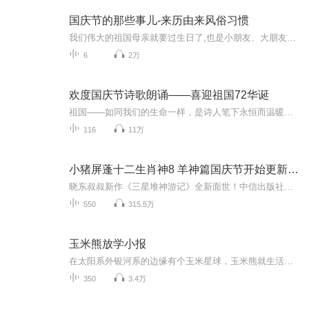
国庆节的那些事儿-来历由来风俗习惯
我们伟大的祖国母亲就要过生日了,也是小朋友、大朋友们最喜欢的“国庆小长假”或说“黄金周”还有说”国庆7天乐”的，说法真是不一而足。那么“国庆节”是怎么来的？自古以来国庆节怎么庆贺？新中国国庆节的来历，以及新中国国庆节的庆贺方式又有哪些呢？ ...
6
2万
欢度国庆节诗歌朗诵——喜迎祖国72华诞
祖国——如同我们的生命一样，是诗人笔下永恒而温暖的主题。在祖国72周年华诞来临之际，特创建这个诗歌朗诵专辑，诵读经典爱国篇章，和大家一起歌颂祖国，向国庆的献礼！祝愿伟大的祖国繁荣富强，祝愿大家国庆节快乐，度过平安快乐的黄金周假期！
116
11万
小猪屏蓬十二生肖神8 羊神篇国庆节开始更新啦！
晓东叔叔新作《三星堆神游记》全新面世！中信出版社出版！京东当当淘宝均有售！点蓝色字收听——《小猪屏蓬爆笑日记2024》《小猪屏蓬爆笑日记2》《小猪屏蓬爆笑日记1》让你笑得喘不上气！《我进故宫当富翁——小猪屏蓬故宫财商笔记》教你成为大富翁！《小...
550
315.5万
玉米熊放学小报
在太阳系外银河系的边缘有个玉米星球，玉米熊就生活在这里。除了在自己的玉米实验室里面捣鼓东西，玉米熊给整个星球种满玉米。玉米熊可以随手解救孩子们的不快乐，也可以让他们安全的成长，还能在小脑袋里面装满世界的秘密。现在玉米熊已经飞抵地球，你得...
350
3.4万