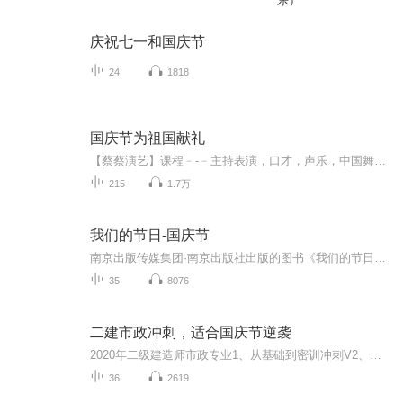
乐）
庆祝七一和国庆节
24
1818
国庆节为祖国献礼
【蔡蔡演艺】课程﹣-﹣主持表演，口才，声乐，中国舞，民族舞。独特的小舞台，专业的录音棚，每一位同学都能成为优秀的小明星。独特的教学模式，轻松上课，快乐学习！知名主持人，舞蹈家，高级教师任职授课！江南总校：河沟街42号三楼 18545856430江北分校...
215
1.7万
我们的节日-国庆节
南京出版传媒集团·南京出版社出版的图书《我们的节日》通过对中国节日文化和节日意义进行深度的挖掘，面向青少年群体构建独具特色的栏目内容，以此丰富春节、元宵节、清明节、端午节、七夕节、中秋节、重阳节等传统节日；六一节、教师节、国庆节等新兴节日的文化内涵和表现形式。促进青少年形成新的节日习俗，提升节日仪式感、认同感。音频作品由金陵朗读者联盟志愿者朗诵，南京音像出版社、金陵图书馆联合制作。
35
8076
二建市政冲刺，适合国庆节逆袭
2020年二级建造师市政专业1、从基础到密训冲刺V2、从精华课程到超压密押V3、0基础同步更新v4、持续更新到2020年考试V5、只要你跟着学让你一次稳拿证V6、渠道超压压题，超压三页纸等独家绝密压题!
36
2619