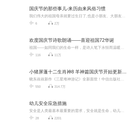
国庆节的那些事儿-来历由来风俗习惯
我们伟大的祖国母亲就要过生日了,也是小朋友、大朋友们最喜欢的“国庆小长假”或说“黄金周”还有说”国庆7天乐”的，说法真是不一而足。那么“国庆节”是怎么来的？自古以来国庆节怎么庆贺？新中国国庆节的来历，以及新中国国庆节的庆贺方式又有哪些呢？ ...
6
2万
欢度国庆节诗歌朗诵——喜迎祖国72华诞
祖国——如同我们的生命一样，是诗人笔下永恒而温暖的主题。在祖国72周年华诞来临之际，特创建这个诗歌朗诵专辑，诵读经典爱国篇章，和大家一起歌颂祖国，向国庆的献礼！祝愿伟大的祖国繁荣富强，祝愿大家国庆节快乐，度过平安快乐的黄金周假期！
116
11万
小猪屏蓬十二生肖神8 羊神篇国庆节开始更新啦！
晓东叔叔新作《三星堆神游记》全新面世！中信出版社出版！京东当当淘宝均有售！点蓝色字收听——《小猪屏蓬爆笑日记2024》《小猪屏蓬爆笑日记2》《小猪屏蓬爆笑日记1》让你笑得喘不上气！《我进故宫当富翁——小猪屏蓬故宫财商笔记》教你成为大富翁！《小...
550
314.7万
幼儿安全应急措施
安全是人类最基本最重要的需求，安全就是生命，幼儿园是众多幼儿集体生活的生活场所，活泼好动是幼儿的天性，活动中总存在着许多不安全的因素，作为我们家长以及教师，不仅要教授给幼儿安全知识，让他们知道哪里危险，更应该让他们学会如何应对危险情况，有效地保护幼儿。
28
2201