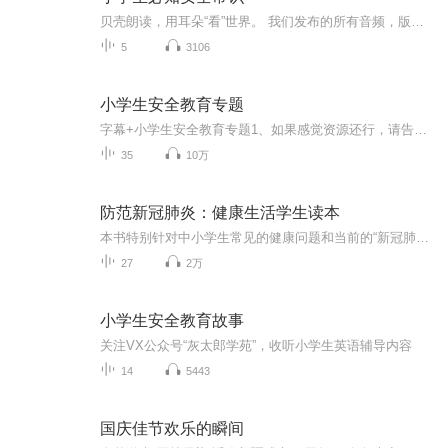
贝壳朗读，用耳朵“看”世界。 我们发布的所有音频，版权均属于贝壳朗读。合作可联系QQ：3485701614
5
3106
小学生安全教育专题
字幕+小学生安全教育专题1、如果感觉资源还行，请告诉你身边的同学、老师和家长；或分享到你的微信朋友圈。2、请加简单虫的圈子，圈子内有不一样的内容。3、音频随时会被下架，请抓紧时间把你需要或以后可能会需要到的音频下载到你的手机上。
35
10万
防范新冠肺炎：健康生活学生读本
本书特别针对中小学生常见的健康问题和当前的“新冠肺炎”疫情，对“新冠肺炎”的相关知识进行了详细介绍，包括疾病概述、病毒机理、传播途径、防护措施、居家注意事项等，从生理和心理双层面给予关注并提出建议，从而为学生的防疫进行 细致、深入、全面的...
27
2万
小学生安全教育故事
关注VX公众号“灰太郎学苑”，收听小学生英语辅导内容
14
5443
国庆佳节欢乐的瞬间