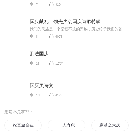
7
916
国庆献礼！领先声创国庆诗歌特辑
我们的民族是一个坚韧不拔的民族，历史给予我们的苦难都变成了闪着金光的勋章！我们的国家是一个龙腾虎跃的国家，那条巨龙正以不可阻挡之势崛起于神奇的东方！------------------------------------------------值此祖国70周年华诞之际，领先声创以诗歌向祖国献礼！用我们的声音、用我们的热血、用我们的灵魂诵读经典爱国篇章，歌颂我们的祖国！永远繁荣富强！
8
6076
刑法国庆
26
1.7万
国庆美诗文
108
4173
您是不是在找：
论基金会在美漫的收容措施
一人有庆
穿越之大庆帝国