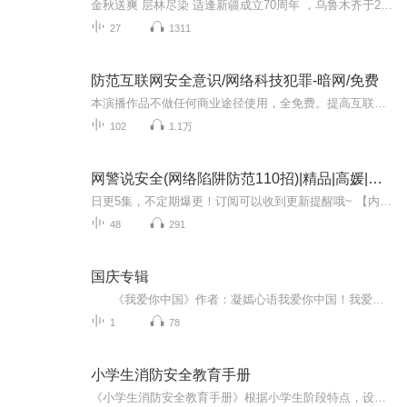
金秋送爽 层林尽染 适逢新疆成立70周年 ，乌鲁木齐于2025年9月23日迎来党中央和习大大带领的慰问团。新疆各族群众欢欣鼓舞，热烈欢迎。
27
1311
防范互联网安全意识/网络科技犯罪-暗网/免费
本演播作品不做任何商业途径使用，全免费。提高互联网安全意识。暗网、洋葱路由、互联网犯罪天堂、黑暗交易，，，，，，互联网的另一端，误入暗网，只因自己一不小心点了一个陌生的 网站，一个花季少女进入了互联网罪恶滋生的天堂，目睹了令人禽兽的画面，...
102
1.1万
网警说安全(网络陷阱防范110招)|精品|高媛|当代文学
日更5集，不定期爆更！订阅可以收到更新提醒哦~ 【内容简介】 在一个看似平静的网络世界，隐藏着无数未知的风险。业务员张小米因疏忽大意，将所有账号密码设置成简单组合，结果导致客户资料外泄，生意陷入危机；9岁的小天天无意间触发木马病毒，致使父亲公...
48
291
国庆专辑
《我爱你中国》作者：凝嫣心语我爱你中国！我爱你春天蓬勃的秧苗；我爱你秋日金黄的硕果。我爱你中国！我爱你青松气质，我爱你红梅品格！我爱你家乡的甜蔗好像乳汁滋润着我的心窝。我爱你中国，我要把最美的歌儿献给你，我的母亲我的祖国。我爱你中国，我爱...
1
78
小学生消防安全教育手册
《小学生消防安全教育手册》根据小学生阶段特点，设立了火灾危险性、日常生活防火、火灾报警、疏散逃生与应急避险常识教育等方面的内容，旨在培养孩子消防安全意识，让他们掌握火灾的基本常识和逃生自救技能。