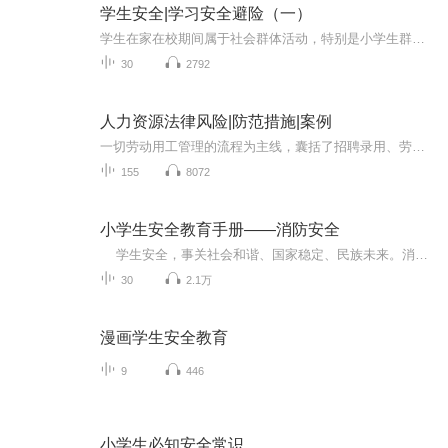
学生安全|学习安全避险（一）
学生在家在校期间属于社会群体活动，特别是小学生群体对社会各种事物认知还很初级，需要专业的辅导，增强认识来避免被误伤，特别是要通过辅导告知，什么样的情况会对其产生伤害，这种事情如果发生就会受到伤害，要远离这种事情；其二就是如果发生了某些危...
30
2792
人力资源法律风险|防范措施|案例
一切劳动用工管理的流程为主线，囊括了招聘录用、劳动合同订立与续订、劳动合同履行与变更、劳动合同解除与终止，以及劳动争议的解决的内容。涉及200多个企业用工法律风险点，具有较强的针对性和实用性和实用性。
155
8072
小学生安全教育手册——消防安全
学生安全，事关社会和谐、国家稳定、民族未来。消防安全是孩子们要掌握的基本安全知识。培养安全意识，让孩子健康成长，是我们每个人的职责！
30
2.1万
漫画学生安全教育
9
446
小学生必知安全常识