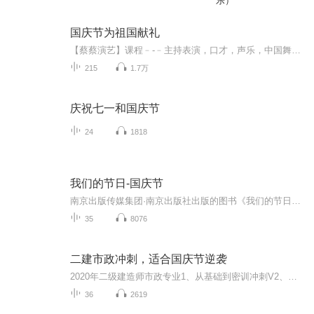
乐）
国庆节为祖国献礼
【蔡蔡演艺】课程﹣-﹣主持表演，口才，声乐，中国舞，民族舞。独特的小舞台，专业的录音棚，每一位同学都能成为优秀的小明星。独特的教学模式，轻松上课，快乐学习！知名主持人，舞蹈家，高级教师任职授课！江南总校：河沟街42号三楼 18545856430江北分校...
215
1.7万
庆祝七一和国庆节
24
1818
我们的节日-国庆节
南京出版传媒集团·南京出版社出版的图书《我们的节日》通过对中国节日文化和节日意义进行深度的挖掘，面向青少年群体构建独具特色的栏目内容，以此丰富春节、元宵节、清明节、端午节、七夕节、中秋节、重阳节等传统节日；六一节、教师节、国庆节等新兴节日的文化内涵和表现形式。促进青少年形成新的节日习俗，提升节日仪式感、认同感。音频作品由金陵朗读者联盟志愿者朗诵，南京音像出版社、金陵图书馆联合制作。
35
8076
二建市政冲刺，适合国庆节逆袭
2020年二级建造师市政专业1、从基础到密训冲刺V2、从精华课程到超压密押V3、0基础同步更新v4、持续更新到2020年考试V5、只要你跟着学让你一次稳拿证V6、渠道超压压题，超压三页纸等独家绝密压题!
36
2619