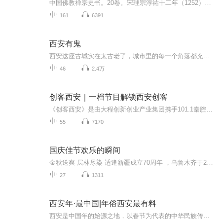
中国佛教禅宗史书。20卷。宋理宗淳祐十二年（1252），一说绍定间杭州灵隐寺普济编集。有宋宝祐元年（1253）和元至正二十四年（1364）两个刻本。宝祐本于清光绪初年始由海外传归，卷首有普济题词，王庸序。卷末有宝祐元年武康沈净明跋。至正本比较流行，为...
161
6391
西安有鬼
西安这座古城实在太古老了，城市里的每一个角落都充满着神秘，她一路从历史的烟云中走来，身上笼罩着层层神秘的面纱。《西安有鬼》内容特别涉及西安：古陵墓、古遗址、校园、医院、厂矿等地的灵异事件。并串联了西安地名典故、风土人情、历史人物传说、野史、风水探秘、异境探秘等，是了解西安，玩转古城最好的向导。故事由主角秦言寻找鬼王信物作为主线，人物刻画力求细致、生动，部分章节涵括西安本地朋友提供的真实事件，内容惊悚、诡异！
46
2.4万
创客西安｜一档节目解锁西安创客
《创客西安》是由大程创新创业产业集团携手101.1秦腔广播西安乱弹共同打造的一档全产业链创投节目，通过西安最具差异化的众创空间、产业集群与最具影响力的媒体品牌：西安乱弹强强联手，打通“创客-投资人-众创空间”群体基础，“线上媒体平台”+“线下垂直产业集群”全生态闭环，全方位打通陕西创投圈的立体媒体，形成西安创投特色名片，文化IP。节目开播三周，分别请到：十月呵护、超嗨智能、八万里、欧卡电子、兰朵世界，健康陪你，亲子图腾，心路雷达，本初网络等多位优秀的创投项目嘉宾。节目力邀全省...
55
7170
国庆佳节欢乐的瞬间
金秋送爽 层林尽染 适逢新疆成立70周年 ，乌鲁木齐于2025年9月23日迎来党中央和习大大带领的慰问团。新疆各族群众欢欣鼓舞，热烈欢迎。
27
1311
西安年·最中国|年俗西安最有料
西安是中国年的始源之地，以春节为代表的中华民族传统节日，在这里源远流长、连绵不绝。西安年为什么最中国？西安地区过年有什么传统年俗？在这里从西安传统文化的角度为你一一解读。