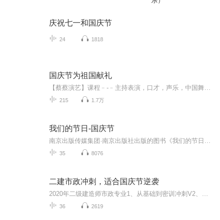
乐）
庆祝七一和国庆节
24
1818
国庆节为祖国献礼
【蔡蔡演艺】课程﹣-﹣主持表演，口才，声乐，中国舞，民族舞。独特的小舞台，专业的录音棚，每一位同学都能成为优秀的小明星。独特的教学模式，轻松上课，快乐学习！知名主持人，舞蹈家，高级教师任职授课！江南总校：河沟街42号三楼 18545856430江北分校...
215
1.7万
我们的节日-国庆节
南京出版传媒集团·南京出版社出版的图书《我们的节日》通过对中国节日文化和节日意义进行深度的挖掘，面向青少年群体构建独具特色的栏目内容，以此丰富春节、元宵节、清明节、端午节、七夕节、中秋节、重阳节等传统节日；六一节、教师节、国庆节等新兴节日的文化内涵和表现形式。促进青少年形成新的节日习俗，提升节日仪式感、认同感。音频作品由金陵朗读者联盟志愿者朗诵，南京音像出版社、金陵图书馆联合制作。
35
8076
二建市政冲刺，适合国庆节逆袭
2020年二级建造师市政专业1、从基础到密训冲刺V2、从精华课程到超压密押V3、0基础同步更新v4、持续更新到2020年考试V5、只要你跟着学让你一次稳拿证V6、渠道超压压题，超压三页纸等独家绝密压题!
36
2619