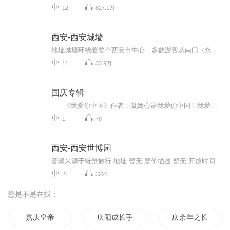
12
827.1万
西安-西安城墙
地址城墙环绕着整个西安市中心，多数游客从南门（永宁门）登城，南门位于西安市环城南路东、西段交汇处。 票价描述 登城54元。1.2米以下儿童和70岁以上老年人（凭证）免费，1.2-1.4米儿童、大中小学生和65-70岁（凭证）半价优惠。租借费用：单人自行车40元...
11
33.9万
国庆专辑
《我爱你中国》作者：凝嫣心语我爱你中国！我爱你春天蓬勃的秧苗；我爱你秋日金黄的硕果。我爱你中国！我爱你青松气质，我爱你红梅品格！我爱你家乡的甜蔗好像乳汁滋润着我的心窝。我爱你中国，我要把最美的歌儿献给你，我的母亲我的祖国。我爱你中国，我爱...
1
78
西安-西安世博园
音频来源于链景旅行 地址 暂无 票价描述 暂无 开放时间 全天 乘车信息 暂无
21
3224
您是不是在找：
嘉庆皇帝
庆阳成长手札
庆余年之长歌行