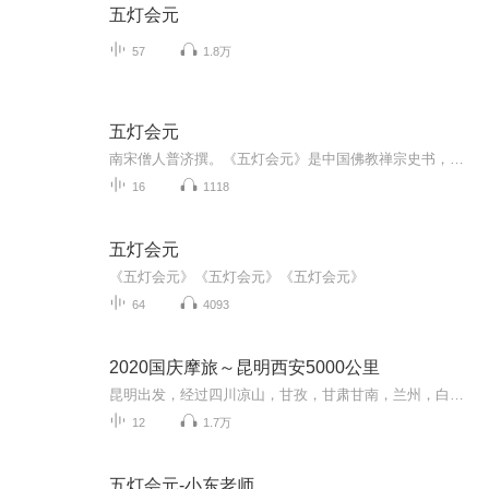
五灯会元
57
1.8万
五灯会元
南宋僧人普济撰。《五灯会元》是中国佛教禅宗史书，共20卷。“五灯”是指五部禅宗灯录，分别是：北宋法眼宗道原的《景德传灯录》北宋临济宗李遵勖的《天圣广灯录》北宋云门宗惟白的《建中靖国续灯录》南宋临济宗悟明的《联灯会要》南宋云门宗正受的《嘉泰...
16
1118
五灯会元
《五灯会元》《五灯会元》《五灯会元》
64
4093
2020国庆摩旅～昆明西安5000公里
昆明出发，经过四川凉山，甘孜，甘肃甘南，兰州，白银，平凉，陕西西安。然后经过成都，昭通返回昆明。全程计划5000公里，单人单车，只为路上遇见未知的幸福感。
12
1.7万
五灯会元-小东老师