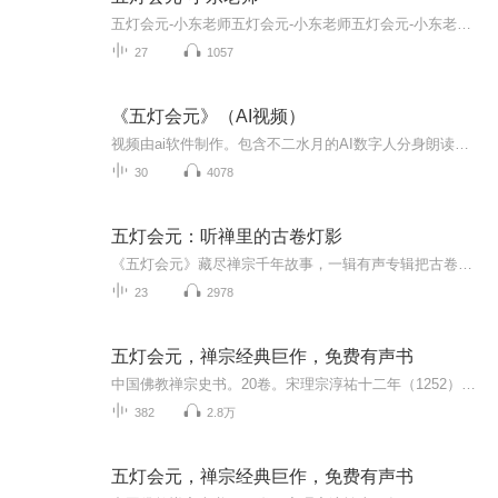
五灯会元-小东老师五灯会元-小东老师五灯会元-小东老师五灯会元-小东老师五灯会元-小东老师
27
1057
《五灯会元》（AI视频）
视频由ai软件制作。包含不二水月的AI数字人分身朗读，如有读音错误是因为ai系统识别多音字的缘故。字幕是正确的。
30
4078
五灯会元：听禅里的古卷灯影
《五灯会元》藏尽禅宗千年故事，一辑有声专辑把古卷里的机锋、顿悟，说成你听得懂的生活禅意。听一盏禅灯里的千年公案，让忙碌日常，多几分古意禅香。
23
2978
五灯会元，禅宗经典巨作，免费有声书
中国佛教禅宗史书。20卷。宋理宗淳祐十二年（1252），一说绍定间杭州灵隐寺普济编集。有宋宝祐元年（1253）和元至正二十四年（1364）两个刻本。宝祐本于清光绪初年始由海外传归，卷首有普济题词，王庸序。卷末有宝祐元年武康沈净明跋。至正本比较流行，为...
382
2.8万
五灯会元，禅宗经典巨作，免费有声书