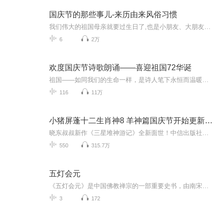
国庆节的那些事儿-来历由来风俗习惯
我们伟大的祖国母亲就要过生日了,也是小朋友、大朋友们最喜欢的“国庆小长假”或说“黄金周”还有说”国庆7天乐”的，说法真是不一而足。那么“国庆节”是怎么来的？自古以来国庆节怎么庆贺？新中国国庆节的来历，以及新中国国庆节的庆贺方式又有哪些呢？ ...
6
2万
欢度国庆节诗歌朗诵——喜迎祖国72华诞
祖国——如同我们的生命一样，是诗人笔下永恒而温暖的主题。在祖国72周年华诞来临之际，特创建这个诗歌朗诵专辑，诵读经典爱国篇章，和大家一起歌颂祖国，向国庆的献礼！祝愿伟大的祖国繁荣富强，祝愿大家国庆节快乐，度过平安快乐的黄金周假期！
116
11万
小猪屏蓬十二生肖神8 羊神篇国庆节开始更新啦！
晓东叔叔新作《三星堆神游记》全新面世！中信出版社出版！京东当当淘宝均有售！点蓝色字收听——《小猪屏蓬爆笑日记2024》《小猪屏蓬爆笑日记2》《小猪屏蓬爆笑日记1》让你笑得喘不上气！《我进故宫当富翁——小猪屏蓬故宫财商笔记》教你成为大富翁！《小...
550
315.7万
五灯会元
《五灯会元》是中国佛教禅宗的一部重要史书，由南宋时期杭州灵隐寺的普济禅师编撰，成书于宋理宗淳祐十二年（1252年）。该书汇集了五部禅宗灯录，包括北宋法眼宗的《景德传灯录》、临济宗的《天圣广灯录》、云门宗的《建中靖国续灯录》，以及南宋临济宗的...
3
172