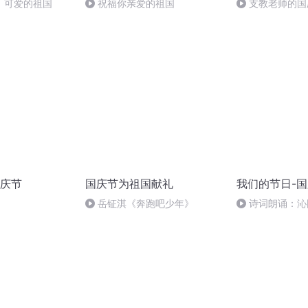
，可爱的祖国
祝福你亲爱的祖国
支教老师的国
庆节
国庆节为祖国献礼
我们的节日-
岳钲淇《奔跑吧少年》
诗词朗诵：沁
读者：张继军