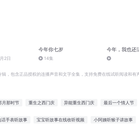
今年你七岁
今年，我也还
7月2日
14集
专辑，包含正品授权的连播声音和文字全集，支持免费在线试听阅读和有声
那月那时节
重生之西门庆
异能重生西门庆
最后一个情人节
庆余年之长歌行
快斗与青子的情人节
普天同庆
重庆儿女
电话手表听故事
宝宝听故事在线收听视频
小阿姨听猴子讲故事
人有庆
大庆皇太子
真人故事在线听
孩子可以听的故事直播
金鸟的故事线听
听妙