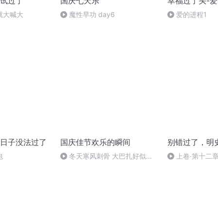
试过了
国庆七天乐
幸福过了头-
就大喊大
魔性早功 day6
爱的进程1
日子没法过了
国庆佳节欢乐的瞬间
别错过了，明
包
冬天寒风刺骨 大巴扎好似温
上卷·第十二
暖的春天
想照进坟墓】—