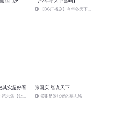
爱丽丝门罗
【今年冬天下雪吗】
【BG广播剧】今年冬天下雪
吗*下期
史其实超好看
张国庆|智谋天下
章·第六集【让梦
嚣张是嚣张者的墓志铭
下