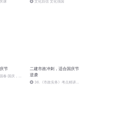
庆课
文化自信 文化强国
国庆节
二建市政冲刺，适合国庆节
逆袭
园春·国庆，朗
36.《市政实务》考点精讲第
36节课_2020926212025