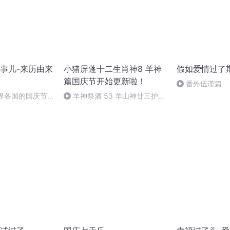
事儿-来历由来
小猪屏蓬十二生肖神8 羊神
假如爱情过了
篇国庆节开始更新啦！
番外伍谨篇
世界各国的国庆节-
羊神祭酒 53 羊山神廿三护祭
事儿
坛 敬天地白泽做祭酒（4）