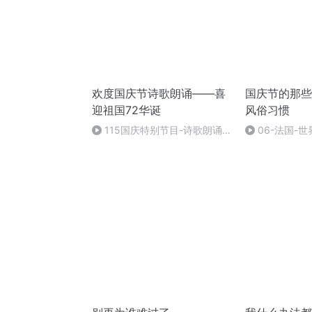
欢度国庆节诗歌朗诵——喜
国庆节的那些
迎祖国72华诞
风俗习惯
115国庆特别节目-诗歌朗诵-
06-法国-
中国梦
国庆节的那些