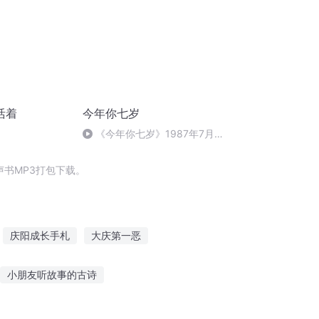
活着
今年你七岁
《今年你七岁》1987年7月2
日
书MP3打包下载。
庆阳成长手札
大庆第一恶
穿越之大庆帝国
十二个情人节
小朋友听故事的古诗
妙述说浪漫的故事
听故事民间故事黄鼠狼