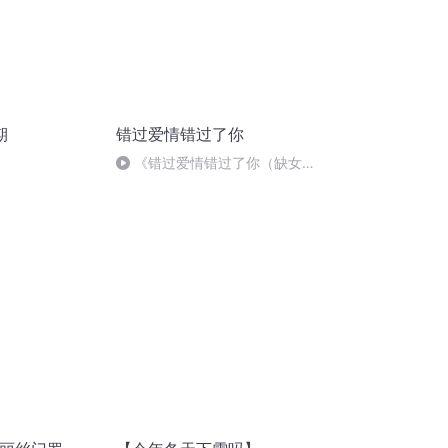
期
错过爱情错过了你
《错过爱情错过了你（缺女声
伴奏）》红苹果/情深