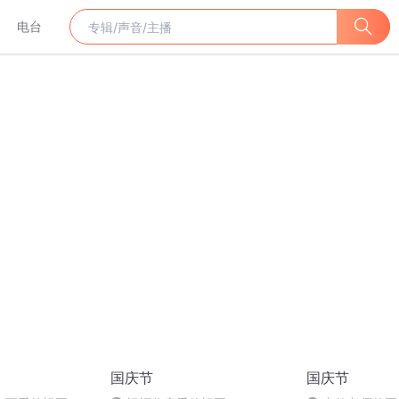
电台
国庆节
国庆节