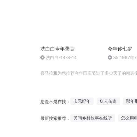
洗白白今年录音
今年你七岁
洗白白-14-8-14
35 1987年
喜马拉雅为您推荐今年国庆节过了多少天了的精选
庆元纪年
庆云传奇
那年
您是不是在找：
安庆年记事
庆之的野望
民间乡村故事在线听
怎么用
最新搜索推荐：
重生西门庆
嘉庆皇帝
一
比较喜欢听故事的女生
小偷