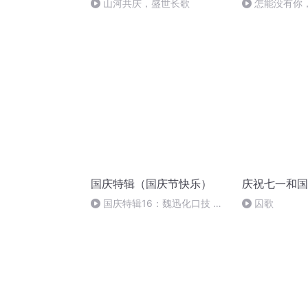
山河共庆，盛世长歌
怎能没有你
国庆特辑（国庆节快乐）
庆祝七一和国
国庆特辑16：魏迅化口技 二
囚歌
胡 东方红+一般唱法和原生态