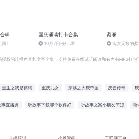
合辑
国庆诵读打卡合集
蔡澜
祖国》
10月7日-好儿童
阅女无数的蔡
友？眼神轻佻的优
品授权的连播声音和文字全集，支持免费在线试听阅读和有声书MP3打包
重生之我是蔡锷
重庆儿女
穿越之大庆帝国
庆云传奇
庆
成长手札
重生之西门庆
庆元纪年
大庆皇太子
异能重生西
故事直播男
听故事下载哪个软件好
听故事文案小朋友简短
听
人有庆
童必读故事在线听
胎教故事下雨天听
看身边变化 听身边故事
故事剧情在哪听
听森林旅店小故事感悟
主播培训
小雅智能
车联网平台