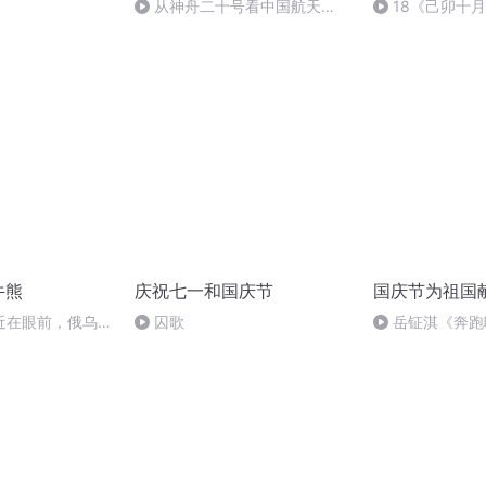
从神舟二十号看中国航天
18《己卯十
的“隐形实力”
日罹狴犴有感而
文天祥 自由吟诵
牛熊
庆祝七一和国庆节
国庆节为祖国
近在眼前，俄乌冲
囚歌
岳钲淇《奔跑
，将会如何发展？