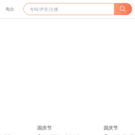
电台
国庆节
国庆节