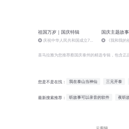
祖国万岁｜国庆特辑
国庆主题故事
庆祝中华人民共和国成立73
《我和我的
周年 天安门广场举行升国旗仪式
喜马拉雅为您推荐蔡国庆泰州的精选专辑，包含正
我在泰山当神仙
三元开泰
您是不是在找：
泰斗真书
普天同庆
庆阳
听故事可以录音的软件
夜听
最新搜索推荐：
泰歌一梦
重生西门庆
一
听故事全屏教程视频下载
儿
适合听美妙音乐的故事
剑三
云剪辑