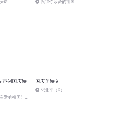
庆课
祝福你亲爱的祖国
先声创国庆诗
国庆美诗文
想北平（6）
亲爱的祖国》温