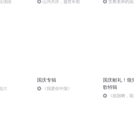
化强国
山河共庆，盛世长歌
支教老师的国
国庆专辑
国庆献礼！领
歌特辑
说六
《我爱你中国》
《祖国啊，我
婉