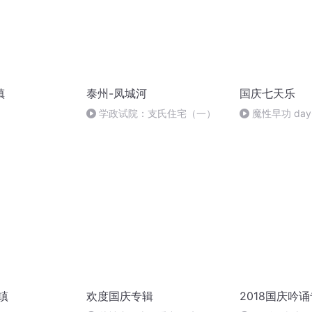
镇
泰州-凤城河
国庆七天乐
学政试院：支氏住宅（一）
魔性早功 day
镇
欢度国庆专辑
2018国庆吟