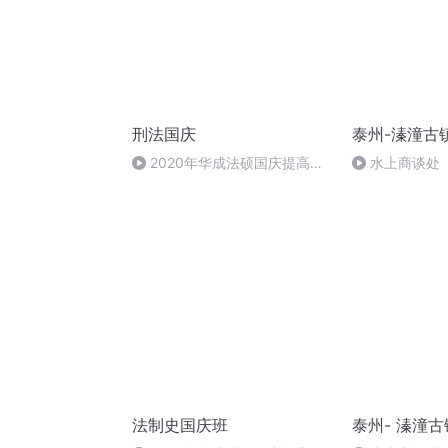
刑法国庆
泰州-溱潼古
2020年华成法硕国庆提高班
水上商谈处
刑法陈 (26)
法制史国庆班
泰州- 溱潼古