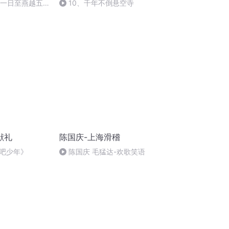
月一日至燕越五
10、千年不倒悬空寺
赋》组律18首
献礼
陈国庆-上海滑稽
吧少年》
陈国庆 毛猛达-欢歌笑语