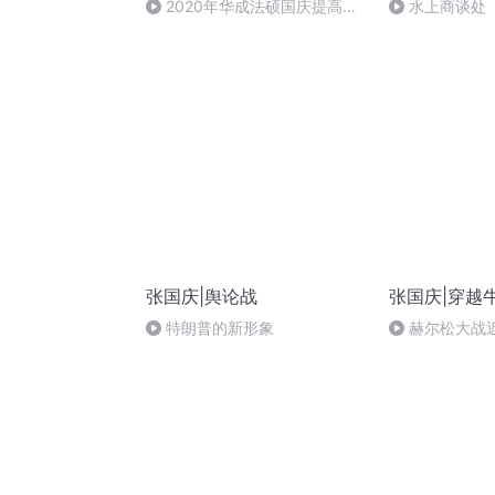
2020年华成法硕国庆提高班
水上商谈处
法制史马志冰 (12)
张国庆|舆论战
张国庆|穿越
特朗普的新形象
赫尔松大战
突的关键之战