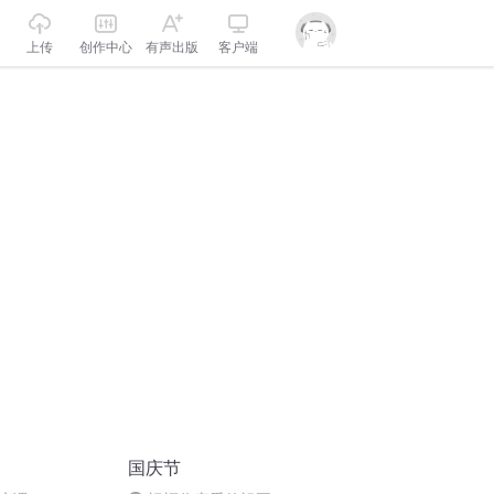
上传
创作中心
有声出版
客户端
国庆节