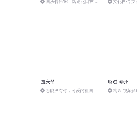
国庆特辑16：魏迅化口技 二
文化自信 文
胡 东方红+一般唱法和原生态
国庆节
璐过 泰州
怎能没有你，可爱的祖国
梅园 视频解