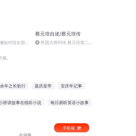
蔡元培自述/蔡元培传
澜如何找女朋
民国大师列传.蔡元培第二十
先 #蔡澜
章鞠躬尽瘁
下载。
余年之长歌行
嘉庆皇帝
安庆年记事
门庆
重生之蔡小柔的快乐生活
小辞讲故事在线听小说
每日易听英语小故事
奇葩缘分故事在线听
心烦听什么小故事
手机端
企业版