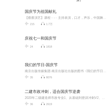
乐）
国庆节为祖国献礼
【蔡蔡演艺】课程﹣-﹣主持表演，口才，声乐，中国舞，民族舞。独特的小舞台，专业的录音棚，每一位同学都能成为优秀的小明星。独特的教学模式，轻松上课，快乐学习！知名主持人，舞蹈家，高级教师任职授课！江南总校：河沟街42号三楼 18545856430江北分校...
215
1.7万
庆祝七一和国庆节
24
1818
我们的节日-国庆节
南京出版传媒集团·南京出版社出版的图书《我们的节日》通过对中国节日文化和节日意义进行深度的挖掘，面向青少年群体构建独具特色的栏目内容，以此丰富春节、元宵节、清明节、端午节、七夕节、中秋节、重阳节等传统节日；六一节、教师节、国庆节等新兴节日的文化内涵和表现形式。促进青少年形成新的节日习俗，提升节日仪式感、认同感。音频作品由金陵朗读者联盟志愿者朗诵，南京音像出版社、金陵图书馆联合制作。
35
8076
二建市政冲刺，适合国庆节逆袭
2020年二级建造师市政专业1、从基础到密训冲刺V2、从精华课程到超压密押V3、0基础同步更新v4、持续更新到2020年考试V5、只要你跟着学让你一次稳拿证V6、渠道超压压题，超压三页纸等独家绝密压题!
36
2619