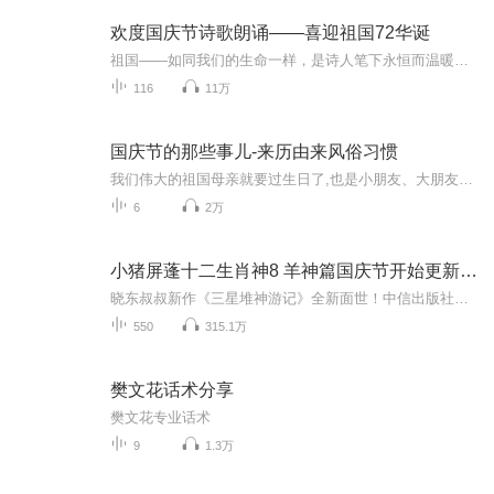
欢度国庆节诗歌朗诵——喜迎祖国72华诞
祖国——如同我们的生命一样，是诗人笔下永恒而温暖的主题。在祖国72周年华诞来临之际，特创建这个诗歌朗诵专辑，诵读经典爱国篇章，和大家一起歌颂祖国，向国庆的献礼！祝愿伟大的祖国繁荣富强，祝愿大家国庆节快乐，度过平安快乐的黄金周假期！
116
11万
国庆节的那些事儿-来历由来风俗习惯
我们伟大的祖国母亲就要过生日了,也是小朋友、大朋友们最喜欢的“国庆小长假”或说“黄金周”还有说”国庆7天乐”的，说法真是不一而足。那么“国庆节”是怎么来的？自古以来国庆节怎么庆贺？新中国国庆节的来历，以及新中国国庆节的庆贺方式又有哪些呢？ ...
6
2万
小猪屏蓬十二生肖神8 羊神篇国庆节开始更新啦！
晓东叔叔新作《三星堆神游记》全新面世！中信出版社出版！京东当当淘宝均有售！点蓝色字收听——《小猪屏蓬爆笑日记2024》《小猪屏蓬爆笑日记2》《小猪屏蓬爆笑日记1》让你笑得喘不上气！《我进故宫当富翁——小猪屏蓬故宫财商笔记》教你成为大富翁！《小...
550
315.1万
樊文花话术分享
樊文花专业话术
9
1.3万