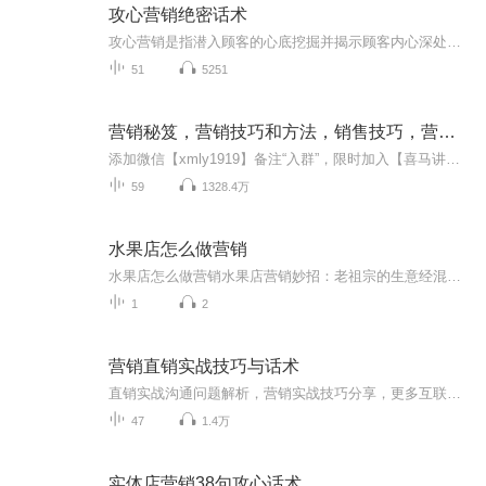
攻心营销绝密话术
攻心营销是指潜入顾客的心底挖掘并揭示顾客内心深处的困惑与担忧，欲望与渴求是攻心营销的核心。有这样一份事业您知道吗？了解加微信719938855鑫浩老师 从此你多了一个人生教练！一部手机住家创业如果你不想打工，如果你遇到了挫折瓶颈，如果你不想用自己的青春成就他人的梦想，我愿意帮助你改变你的人生方向， 犀利、一针见血式沟通之攻心话术；更多精彩，请持续关注！
51
5251
营销秘笈，营销技巧和方法，销售技巧，营销话术
添加微信【xmly1919】备注“入群”，限时加入【喜马讲书官方微信交流群】有优质伙伴共同交流，独家福利资源共享！
59
1328.4万
水果店怎么做营销
水果店怎么做营销水果店营销妙招：老祖宗的生意经混搭互联网新玩法 咱家楼下水果店老板娘最近愁得嘴角起泡，看着满大街奶茶店搞联名、甜品店玩打卡，自家水灵灵的果子反倒像进了冷宫。别急！今天就让您见识见识，如何用中医"望闻问切"的法子给水果店把...
1
2
营销直销实战技巧与话术
直销实战沟通问题解析，营销实战技巧分享，更多互联网直销实战技巧请持续关注，共同交流，共同成长
47
1.4万
实体店营销38句攻心话术