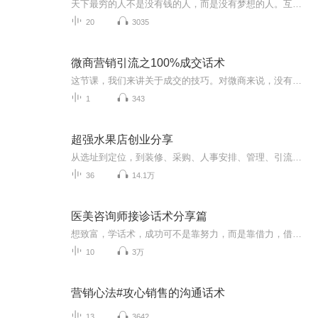
天下最穷的人不是没有钱的人，而是没有梦想的人。互联网时代，处处都是机会。牺牲看电视剧打游戏的时间，8小时之外利用一部手机就可以轻松月入过万。更多创业资讯请加互联网营销导师云舒老师微601268245
20
3035
微商营销引流之100%成交话术
这节课，我们来讲关于成交的技巧。对微商来说，没有成交的原因有很多，但是很多时候，都是出在了话术上，出在了聊天沟通技巧上。如何有温度的沟通，如何快速成交，这些都是我们做为微商、作为零售，要必学的一节课。...
1
343
超强水果店创业分享
从选址到定位，到装修、采购、人事安排、管理、引流、销售，逐级逐层，抽丝剥茧为您讲述如何经营一家水果店。在日益激烈的市场竞争中，运用全新的线上线下模式，通过准确定位，打造优于同行的核心竞争力，并辅以人文特色，使店铺获得最大收益。除此，主播还将为您全方位讲解以互联网思维为基础的水果创业方法，引领新手快速入门，听你不曾听到的创业分享。搜主播官方微信号（cdf11166），学习更多精彩的创业知识。
36
14.1万
医美咨询师接诊话术分享篇
想致富，学话术，成功可不是靠努力，而是靠借力，借比你优秀人的力，你才能快速成长。并不是大环境不好了，也不是顾客越来越难搞了，而是自己能量太弱了，所以本节我们不讲理论，只讲话术。
10
3万
营销心法#攻心销售的沟通话术
13
3642