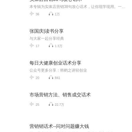
本专辑为实体店营销38句攻心话术，让你现学现用。一、勾魂，吸引，让客户期待 二、知音，好感，与客户同频共振 三、 通神，立威，让客户崇拜 四、 成交，听从，让客户心甘情愿更多营销请添加V：17192184784
36
1万
张国庆|读书分享
与大家一起分享经典
17
1.3万
每日大健康创业话术分享
公众号更多分享：韩鹤之讲轻创业
20
841
市场营销方法、销售成交话术
25
22.7万
营销销话术--问对问题赚大钱