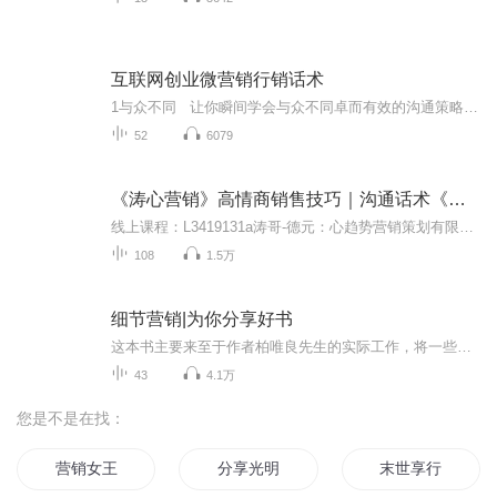
互联网创业微营销行销话术
1与众不同 让你瞬间学会与众不同卓而有效的沟通策略和方法2引爆潜能 让你学会如何进行自我沟通，深刻挖掘自身沟通和销售潜能3再造流程 让你拥有一套内在价值不菲的行销话术流程，让你轻松成交，轻松倍增业绩4魂牵梦萦 让你学会一套吸引顾客一定要来的邀约话术5攻心为上 让你知道如何运用差异化行销话术，让你的销售攻无不克6见招拆招 让你学会一套有效的处理顾客反对意见的招数7以一当十 让你学会一套完备的咨询和领导话术，培养和倍增你的团队8他山之石 ...
52
6079
《涛心营销》高情商销售技巧｜沟通话术《德元营销》
线上课程：L3419131a涛哥-德元：心趋势营销策划有限公司董事长，2016年创立视商学院，2019年创立德元营销平台上海交通大学特聘讲师北大博雅客座教授周文强老师营销顾问拥有500w自媒体粉丝、3w+学员的营销大咖，亲自帮助了2000多名学员倍增业绩，提高收入。...
108
1.5万
细节营销|为你分享好书
这本书主要来至于作者柏唯良先生的实际工作，将一些书本上的传统理论结合工作中的具体实际，将理论的应用说的更加接地气，以专家的眼光观察，以轻松的笔调去看待我们当前的营销，然后学以致用。
43
4.1万
您是不是在找：
营销女王
分享光明
末世享行