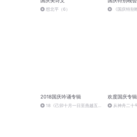
国庆美诗文
国庆特别晚会
想北平（6）
《国庆特别
2018国庆吟诵专辑
欢度国庆专辑
18《己卯十月一日至燕越五
从神舟二十
日罹狴犴有感而赋》组律18首
的“隐形实力”
文天祥 自由吟诵