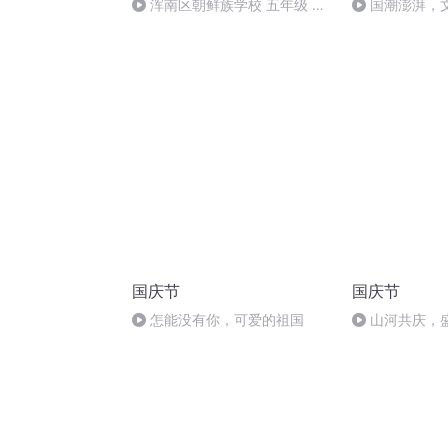
浑南区朝鲜族学校 五年级 孙
国潮澎湃，
多永
国庆节
国庆节
怎能没有你，可爱的祖国
山河共庆，