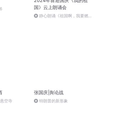
2024年喜迎国庆《我的祖
国》云上朗诵会
6
静心朗诵《祖国啊，我要燃
烧》作者：叶文福
西
张国庆|舆论战
倒悬空寺
特朗普的新形象