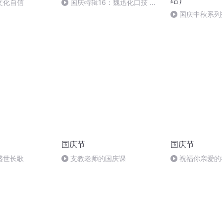
结）
文化自信
国庆特辑16：魏迅化口技 二
胡 东方红+一般唱法和原生态
国庆中秋系列
桥
国庆节
国庆节
盛世长歌
支教老师的国庆课
祝福你亲爱的