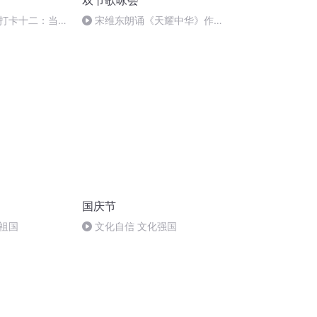
双节歌咏会
打卡十二：当阳
宋维东朗诵《天耀中华》作
者：碑林路人
国庆节
祖国
文化自信 文化强国