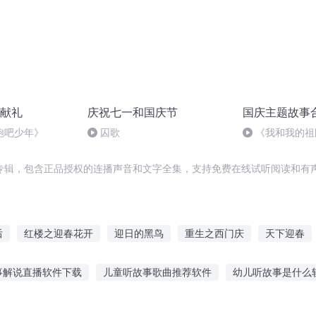
献礼
庆祝七一和国庆节
国庆主题故事
跑吧少年》
囚歌
《我和我的祖
专辑，包含正品授权的连播声音和文字全集，支持免费在线试听阅读和有声
后
红楼之迎春花开
迎日的黑鸟
重生之西门庆
天下迎春
大庆皇太子
重庆儿女
嘉庆皇帝
重生西门庆
迎霖武尊
事解说直播软件下载
儿童听故事歌曲推荐软件
幼儿听故事是什么
元纪年
连续免费听
听历史故事中国规矩机器
适合七岁孩子听故事
励