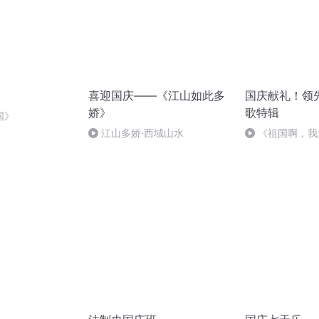
喜迎国庆——《江山如此多
国庆献礼！领
娇》
歌特辑
国》
江山多娇·西域山水
《祖国啊，我
婉