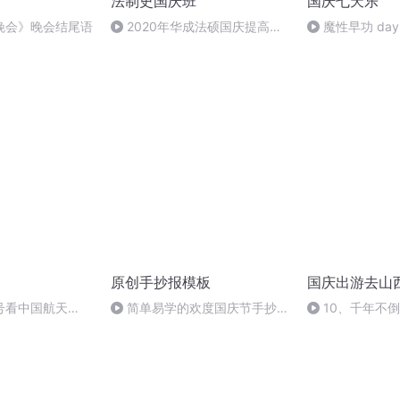
法制史国庆班
国庆七天乐
晚会》晚会结尾语
2020年华成法硕国庆提高班
魔性早功 day
法制史马志冰 (12)
原创手抄报模板
国庆出游去山
号看中国航天
简单易学的欢度国庆节手抄报
10、千年不
#一分钟手抄报