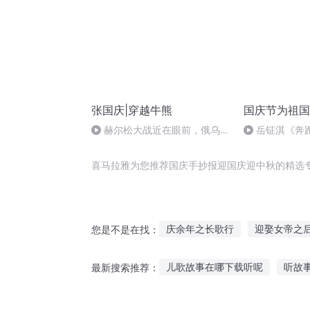
张国庆|穿越牛熊
国庆节为祖国
赫尔松大战近在眼前，俄乌冲
岳钲淇《奔
突的关键之战，将会如何发展？
喜马拉雅为您推荐国庆手抄报迎国庆迎中秋的精选
庆余年之长歌行
迎娶女帝之
您是不是在找：
安庆年记事
穿越之大庆帝国
儿歌故事在哪下载听呢
听故
最新搜索推荐：
大庆第一恶
庆云传奇
庆
听故事写歌曲怎么写
讲故事