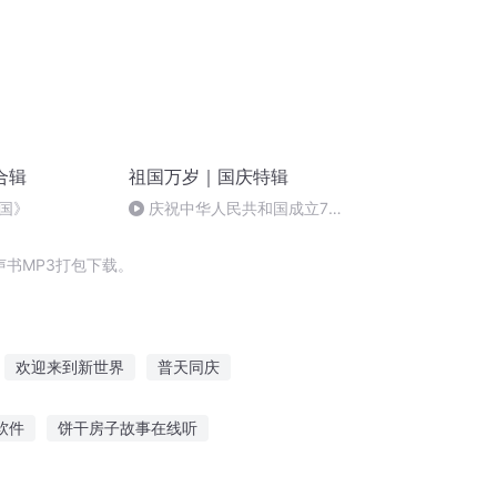
合辑
祖国万岁｜国庆特辑
国》
庆祝中华人民共和国成立73
周年 天安门广场举行升国旗仪式
书MP3打包下载。
欢迎来到新世界
普天同庆
一人有庆
异能重生西门庆
软件
饼干房子故事在线听
志有声故事在线听
听麦田讲历史故事