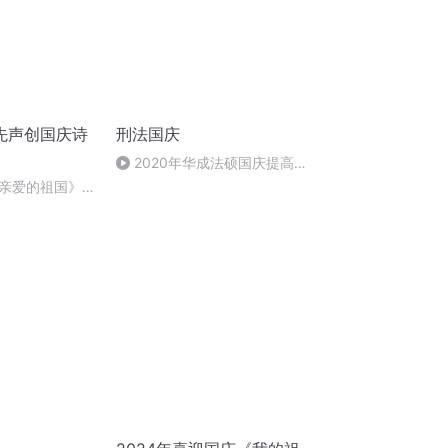
先声创国庆诗
刑法国庆
2020年华成法硕国庆提高班
刑法陈 (26)
亲爱的祖国》温