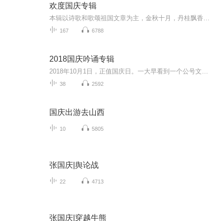
欢度国庆专辑
本辑以诗歌和歌颂祖国文章为主，金秋十月，丹桂飘香，在这个充满丰收喜悦的季节里，我们满怀激动和自豪，迎来了中华人民共和国76周年华诞。这不仅是一个庄重的纪念日，更是全体中华儿女共同欢庆的盛大的节日，承载着深厚的民族情感和历史意义.
167
6788
2018国庆吟诵专辑
2018年10月1日，正值国庆日。一大早看到一个公号文章，正是文天祥的《己卯十月一日至燕越五日罹狴犴有感而赋》。当然，彼十一非当今的十一。不过数字的巧合还是让人感触，今天拿来读一读，体味一番历史英杰的民族情怀，恰也当时。 根据诗题来看，这组诗是写于十月一日至十月五日之间，是文天祥被俘之后所作，这些诗作不仅有凛凛正气，更也能看的到他百端交集的复杂情感。另一首于右任先生的《望大陆》，微信公号有称《望乡》，一句“山之上国之殇”荡气回肠，一并兴起拿来读了一读。仓促间多有瑕疵...
38
2592
国庆出游去山西
10
5805
张国庆|舆论战
22
4713
张国庆|穿越牛熊