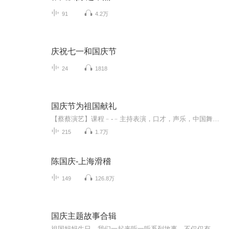
91
4.2万
庆祝七一和国庆节
24
1818
国庆节为祖国献礼
【蔡蔡演艺】课程﹣-﹣主持表演，口才，声乐，中国舞，民族舞。独特的小舞台，专业的录音棚，每一位同学都能成为优秀的小明星。独特的教学模式，轻松上课，快乐学习！知名主持人，舞蹈家，高级教师任职授课！江南总校：河沟街42号三楼 18545856430江北分校...
215
1.7万
陈国庆-上海滑稽
149
126.8万
国庆主题故事合辑
祖国妈妈生日，我们一起来听一听系列故事。不仅仅有《我的祖国》，还有红军故事，也有关于战争的故事，让大家体会到和平年代的不易。