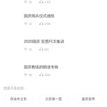
15
2.4万
国庆阅兵仪式感悟
12
1708
2020国庆 宏恩FCE集训
12
921
国庆教练的朗读专辑
30
3325
您是不是在找：
庆余年之长歌行
大庆第一恶
嘉庆皇帝