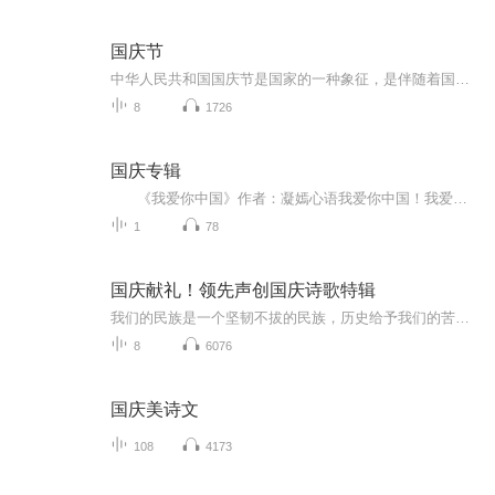
国庆节
中华人民共和国国庆节是国家的一种象征，是伴随着国家的出现而出现的。让我们用诗歌朗诵歌颂祖国的繁荣富强，国泰民安。
8
1726
国庆专辑
《我爱你中国》作者：凝嫣心语我爱你中国！我爱你春天蓬勃的秧苗；我爱你秋日金黄的硕果。我爱你中国！我爱你青松气质，我爱你红梅品格！我爱你家乡的甜蔗好像乳汁滋润着我的心窝。我爱你中国，我要把最美的歌儿献给你，我的母亲我的祖国。我爱你中国，我爱...
1
78
国庆献礼！领先声创国庆诗歌特辑
我们的民族是一个坚韧不拔的民族，历史给予我们的苦难都变成了闪着金光的勋章！我们的国家是一个龙腾虎跃的国家，那条巨龙正以不可阻挡之势崛起于神奇的东方！------------------------------------------------值此祖国70周年华诞之际，领先声创以诗歌向祖国献礼！用我们的声音、用我们的热血、用我们的灵魂诵读经典爱国篇章，歌颂我们的祖国！永远繁荣富强！
8
6076
国庆美诗文
108
4173