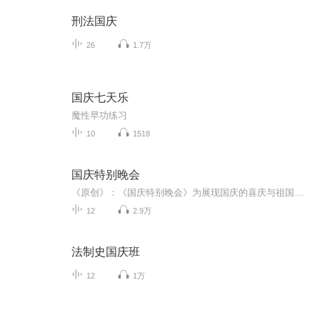
刑法国庆
26
1.7万
国庆七天乐
魔性早功练习
10
1518
国庆特别晚会
《原创》：《国庆特别晚会》为展现国庆的喜庆与祖国的深情我将以具体的场景切入从清晨升旗的庄严到街头巷尾的欢庆到历史与当下的交融，用优美的笔触传递对祖国的热爱与自豪！用诗歌和情感美文形式，歌颂祖国的繁荣富强，祝人民幸福安康！
12
2.9万
法制史国庆班
12
1万