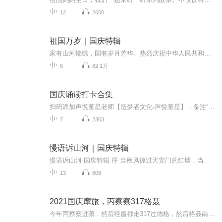
12
2600
祖国万岁｜国庆特辑
家有山河锦绣，国有岁月芳华。热烈庆祝中华人民共和国成立73周年！
6
82.1万
国庆诵读打卡合集
扫码添加声悦童星老师【造梦者文化-声悦童星】，备注“诵读打卡”报名，已添加好友的，直接发送“诵读打卡”报名，报名成功后进入社群。
7
2303
慢语诉山河｜国庆特辑
慢语诉山河·国庆特辑 序 当秋风掠过天安门的红墙，当桂香漫过万里长江的碧波，我总愿慢下脚步，以声为笔，轻轻描摹这山河的模样。 不必追赶喧嚣的潮，也无需堆砌华丽的词——这一辑里，每一段朗诵都是心底的低语：是对着塞北草原的星子说“国泰”，是向着...
13
808
2021国庆摩旅，丙察察317格聂
今年丙察察进藏，然后经昌都走317过德格，然后格聂南线，最后沙溪古镇收尾。