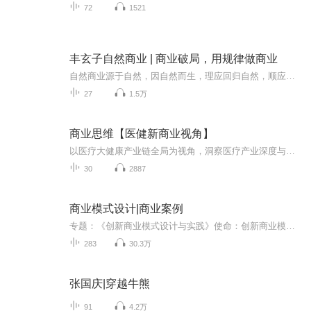
72
1521
丰玄子自然商业 | 商业破局，用规律做商业
自然商业源于自然，因自然而生，理应回归自然，顺应自然。自然是本质，是规律 ，是最高智慧。 丰玄子先生把中华文化应用在商业中，打开大家对商业的认知，从全维看清商业的 本质，发挥最大的商业价值。 更多智慧专栏，请进造境学宫学习。zxhy013...
27
1.5万
商业思维【医健新商业视角】
以医疗大健康产业链全局为视角，洞察医疗产业深度与行业宽度；从上游投资并购、产品研发、发展趋势；到医疗中游商业逻辑，战略规划与布局、商业模式搭建、数字化医疗未来趋势、数据化运营等进行剖析；下游三方平台及人才的发展路径；全方位解读医疗大健康...
30
2887
商业模式设计|商业案例
专题：《创新商业模式设计与实践》使命：创新商业模式 缔造商业传奇实操：化战略为模式 化模式为优势 用优势去竞争 用竞争赢未来主讲：才博咨询陈导师沟通：加微信：13902321251专题框架：第1部分:现代商业模式—通过从多案例带大家全方位理解和掌握商业模...
283
30.3万
张国庆|穿越牛熊
91
4.2万