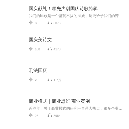
国庆献礼！领先声创国庆诗歌特辑
我们的民族是一个坚韧不拔的民族，历史给予我们的苦难都变成了闪着金光的勋章！我们的国家是一个龙腾虎跃的国家，那条巨龙正以不可阻挡之势崛起于神奇的东方！------------------------------------------------值此祖国70周年华诞之际，领先声创以诗歌向祖国献礼！用我们的声音、用我们的热血、用我们的灵魂诵读经典爱国篇章，歌颂我们的祖国！永远繁荣富强！
8
6076
国庆美诗文
108
4173
刑法国庆
26
1.7万
商业模式｜商业思维 商业案例
近些年，关于商业模式的研究一直是大热点，很多企业大胆创新，玩得的就是商业模式。但商业模式不是一成不变的，也不能生搬硬套，很多国外的商业模式，来到中国会「水土不服」，想要看透其本质，我们从需要从具体的企业案例谈谈何为成功的商业模式。每天5分钟，听案例学营销！我是朱斌接下来我想通过一些案例，然后我们再来一个总结，来跟大家分析在新经济这个背景下，我们看到的一些创新案例。创新并不一定产生在一个新的企业里面，传统的企业是这次创新的阻力，那么我在这里想跟大家...
26
8984