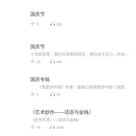
国庆节
3
543
国庆节
十月欢歌里，我们共庆辉煌过往，更以赤子之心，向未来书写滚烫的誓言——这盛世，值得我们以热爱相拥。
10
465
国庆专辑
《我爱你中国》作者：凝嫣心语我爱你中国！我爱你春天蓬勃的秧苗；我爱你秋日金黄的硕果。我爱你中国！我爱你青松气质，我爱你红梅品格！我爱你家乡的甜蔗好像乳汁滋润着我的心窝。我爱你中国，我要把最美的歌儿献给你，我的母亲我的祖国。我爱你中国，我爱...
1
78
《艺术炒作——话语与金钱》
《炒作艺术——话语与金钱》
76
1698