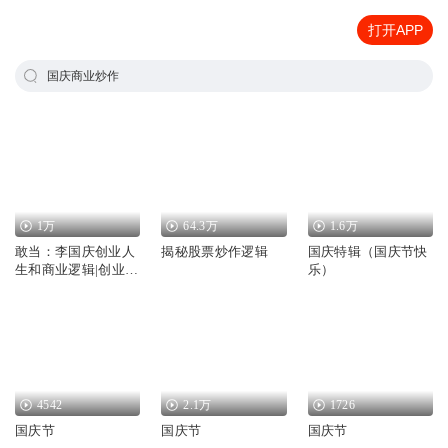
打开APP
国庆商业炒作
1万
64.3万
1.6万
敢当：李国庆创业人
揭秘股票炒作逻辑
国庆特辑（国庆节快
生和商业逻辑|创业管
乐）
理、商业实战
4542
2.1万
1726
国庆节
国庆节
国庆节