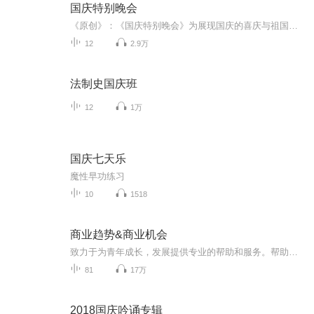
国庆特别晚会
《原创》：《国庆特别晚会》为展现国庆的喜庆与祖国的深情我将以具体的场景切入从清晨升旗的庄严到街头巷尾的欢庆到历史与当下的交融，用优美的笔触传递对祖国的热爱与自豪！用诗歌和情感美文形式，歌颂祖国的繁荣富强，祝人民幸福安康！
12
2.9万
法制史国庆班
12
1万
国庆七天乐
魔性早功练习
10
1518
商业趋势&商业机会
致力于为青年成长，发展提供专业的帮助和服务。帮助在职业旅途上前进的人，把握未来动向，少走弯路。帮助迷茫困惑的求职青年认清行业发展趋势，避免入错行。帮助稀里糊涂入行的青年找准自身定位，规划发展路径。当然，帮助的 前提是：您选择过 积极主动...
81
17万
2018国庆吟诵专辑