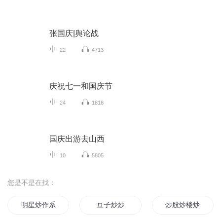
张国庆|舆论战
22
4713
庆祝七一和国庆节
24
1818
国庆出游去山西
10
5805
您是不是在找：
明星炒作系统
豆子炒炒
炒股炒楼炒期还是