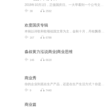
2018年10月1日，正值国庆日。一大早看到一个公号文章，正是文天祥的《己卯十月一日至燕越五日罹狴犴有感而赋》。当然，彼十一非当今的十一。不过数字的巧合还是让人感触，今天拿来读一读，体味一番历史英杰的民族情怀，恰也当时。 根据诗题来看，这组诗是写于十月一日至十月五日之间，是文天祥被俘之后所作，这些诗作不仅有凛凛正气，更也能看的到他百端交集的复杂情感。另一首于右任先生的《望大陆》，微信公号有称《望乡》，一句“山之上国之殇”荡气回肠，一并兴起拿来读了一读。仓促间多有瑕疵...
38
2592
欢度国庆专辑
本辑以诗歌和歌颂祖国文章为主，金秋十月，丹桂飘香，在这个充满丰收喜悦的季节里，我们满怀激动和自豪，迎来了中华人民共和国76周年华诞。这不仅是一个庄重的纪念日，更是全体中华儿女共同欢庆的盛大的节日，承载着深厚的民族情感和历史意义.
167
6788
淼叔黄力泓说商业|商业思维
146
6618
商业秀
你的企业到底在生产产品，还是在生产生活方式？你是在销售物质提供服务，还是在销售氛围和提供情感体验？如果企业家的思考这们的问题，并且看到那些真正成功的企业的需要，那么恐怕需要正视：在这个体验经济时代，感情推动商机。客户不仅是在购买你的产品...
9
7440
商业篇