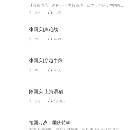
【蔡蔡演艺】课程﹣-﹣主持表演，口才，声乐，中国舞，民族舞。独特的小舞台，专业的录音棚，每一位同学都能成为优秀的小明星。独特的教学模式，轻松上课，快乐学习！知名主持人，舞蹈家，高级教师任职授课！江南总校：河沟街42号三楼 18545856430江北分校...
215
1.7万
张国庆|舆论战
22
4713
张国庆|穿越牛熊
91
4.2万
陈国庆-上海滑稽
149
126.8万
祖国万岁｜国庆特辑
家有山河锦绣，国有岁月芳华。热烈庆祝中华人民共和国成立73周年！