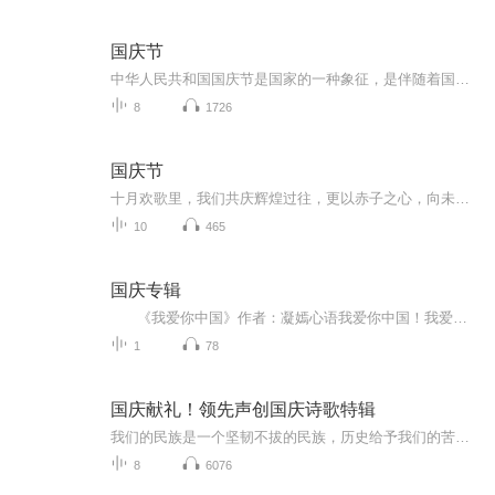
国庆节
中华人民共和国国庆节是国家的一种象征，是伴随着国家的出现而出现的。让我们用诗歌朗诵歌颂祖国的繁荣富强，国泰民安。
8
1726
国庆节
十月欢歌里，我们共庆辉煌过往，更以赤子之心，向未来书写滚烫的誓言——这盛世，值得我们以热爱相拥。
10
465
国庆专辑
《我爱你中国》作者：凝嫣心语我爱你中国！我爱你春天蓬勃的秧苗；我爱你秋日金黄的硕果。我爱你中国！我爱你青松气质，我爱你红梅品格！我爱你家乡的甜蔗好像乳汁滋润着我的心窝。我爱你中国，我要把最美的歌儿献给你，我的母亲我的祖国。我爱你中国，我爱...
1
78
国庆献礼！领先声创国庆诗歌特辑
我们的民族是一个坚韧不拔的民族，历史给予我们的苦难都变成了闪着金光的勋章！我们的国家是一个龙腾虎跃的国家，那条巨龙正以不可阻挡之势崛起于神奇的东方！------------------------------------------------值此祖国70周年华诞之际，领先声创以诗歌向祖国献礼！用我们的声音、用我们的热血、用我们的灵魂诵读经典爱国篇章，歌颂我们的祖国！永远繁荣富强！
8
6076