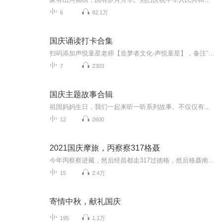
6
82.1万
国庆诵读打卡合集
扫码添加声悦童星老师【造梦者文化-声悦童星】，备注“诵读打卡”报名，已添加好友的，直接发送“诵读打卡”报名，报名成功后进入社群。
7
2303
国庆主题故事合辑
祖国妈妈生日，我们一起来听一听系列故事。不仅仅有《我的祖国》，还有红军故事，也有关于战争的故事，让大家体会到和平年代的不易。
12
2600
2021国庆摩旅，丙察察317格聂
今年丙察察进藏，然后经昌都走317过德格，然后格聂南线，最后沙溪古镇收尾。
15
2.4万
寄情中秋，献礼国庆
195
1.1万