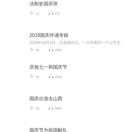
法制史国庆班
12
1万
2018国庆吟诵专辑
2018年10月1日，正值国庆日。一大早看到一个公号文章，正是文天祥的《己卯十月一日至燕越五日罹狴犴有感而赋》。当然，彼十一非当今的十一。不过数字的巧合还是让人感触，今天拿来读一读，体味一番历史英杰的民族情怀，恰也当时。 根据诗题来看，这组诗是写于十月一日至十月五日之间，是文天祥被俘之后所作，这些诗作不仅有凛凛正气，更也能看的到他百端交集的复杂情感。另一首于右任先生的《望大陆》，微信公号有称《望乡》，一句“山之上国之殇”荡气回肠，一并兴起拿来读了一读。仓促间多有瑕疵...
38
2592
庆祝七一和国庆节
24
1818
国庆出游去山西
10
5805
国庆节为祖国献礼