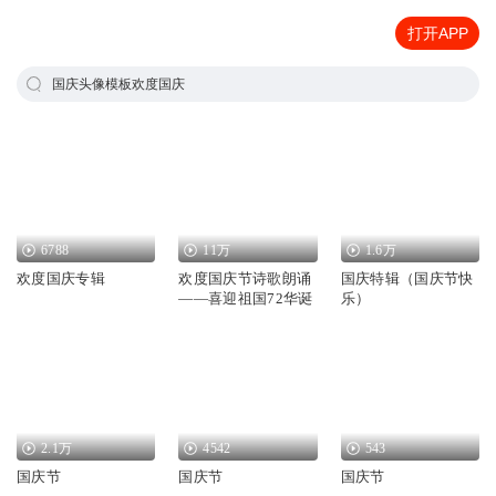
打开APP
国庆头像模板欢度国庆
6788
11万
1.6万
欢度国庆专辑
欢度国庆节诗歌朗诵
国庆特辑（国庆节快
——喜迎祖国72华诞
乐）
2.1万
4542
543
国庆节
国庆节
国庆节