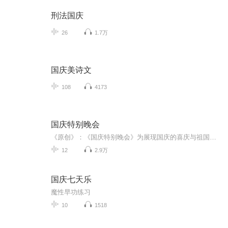
刑法国庆
26
1.7万
国庆美诗文
108
4173
国庆特别晚会
《原创》：《国庆特别晚会》为展现国庆的喜庆与祖国的深情我将以具体的场景切入从清晨升旗的庄严到街头巷尾的欢庆到历史与当下的交融，用优美的笔触传递对祖国的热爱与自豪！用诗歌和情感美文形式，歌颂祖国的繁荣富强，祝人民幸福安康！
12
2.9万
国庆七天乐
魔性早功练习
10
1518