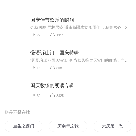
国庆佳节欢乐的瞬间
金秋送爽 层林尽染 适逢新疆成立70周年 ，乌鲁木齐于2025年9月23日迎来党中央和习大大带领的慰问团。新疆各族群众欢欣鼓舞，热烈欢迎。
27
1311
慢语诉山河｜国庆特辑
慢语诉山河·国庆特辑 序 当秋风掠过天安门的红墙，当桂香漫过万里长江的碧波，我总愿慢下脚步，以声为笔，轻轻描摹这山河的模样。 不必追赶喧嚣的潮，也无需堆砌华丽的词——这一辑里，每一段朗诵都是心底的低语：是对着塞北草原的星子说“国泰”，是向着...
13
808
国庆教练的朗读专辑
30
3325
您是不是在找：
重生之西门庆
庆余年之我叫王启年
大庆第一恶