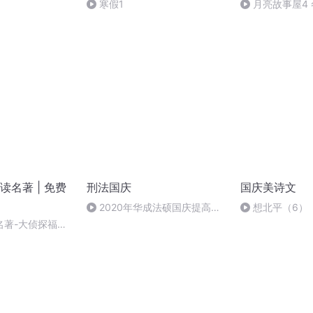
寒假1
月亮故事屋4
名著 | 免费
刑法国庆
国庆美诗文
2020年华成法硕国庆提高班
想北平（6）
刑法陈 (26)
名著-大侦探福尔
家柯南道尔的笑话