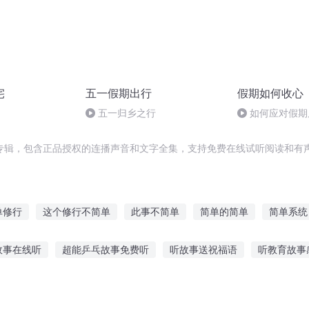
宅
五一假期出行
假期如何收心
五一归乡之行
如何应对假期
专辑，包含正品授权的连播声音和文字全集，支持免费在线试听阅读和有声
单修行
这个修行不简单
此事不简单
简单的简单
简单系统
统
简连城日报
简单活着
这个学校不简单
简单的修仙
故事在线听
超能乒乓故事免费听
听故事送祝福语
听教育故事
期
人间道之简单生活
痞子学生不简单
大海讲故事图片
恐怖肌肉故事在线听
什么软件小孩听故事好