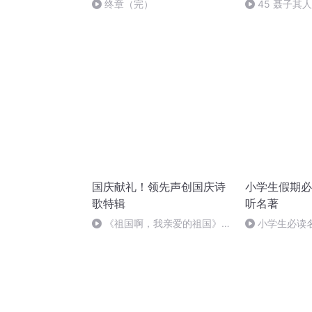
终章（完）
45 聂子其人
国庆献礼！领先声创国庆诗
小学生假期必读
歌特辑
听名著
《祖国啊，我亲爱的祖国》温
小学生必读
婉
摩斯33集 作