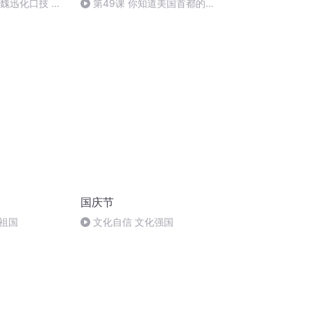
：魏迅化口技 二
第49课 你知道美国首都的名
唱法和原生态
字吗？
国庆节
祖国
文化自信 文化强国