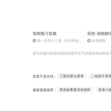
假期预习音频
冥想-假期躺
第一百四十三课（生词和短
绘画拼图
语）
喜马拉雅为您推荐国庆假期学生手抄报简单的精选
三国没那么简单
二哈的不简
您是不是在找：
重生之简单生活
简单穿越系
英语故事童话在线听
亲亲小
最新搜索推荐：
并不简单的你
我的超时空假
推理餐厅故事在线听
乌龟听