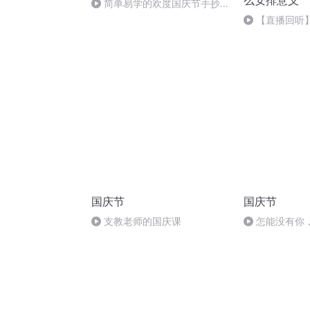
么安排意义
简单易学的欢度国庆节手抄报
#一分钟手抄报
【直播回听
自主生活的有
国庆节
国庆节
支教老师的国庆课
怎能没有你