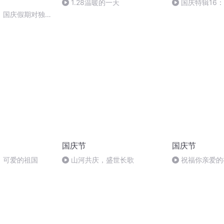
1.28温暖的一天
国庆特辑16
胡 东方红+一般
】国庆假期对独立
怎样
国庆节
国庆节
，可爱的祖国
山河共庆，盛世长歌
祝福你亲爱的