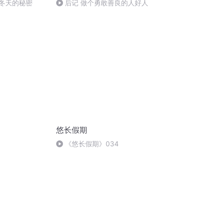
 冬天的秘密
后记 做个勇敢善良的人好人
悠长假期
《悠长假期》034