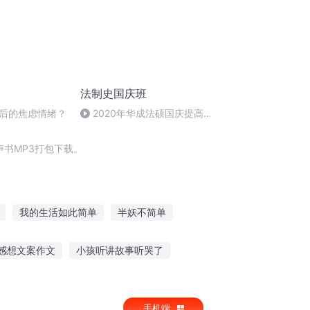
法制史国庆班
后的焦虑情绪？
2020年华成法硕国庆提高班
法制史马志冰 (12)
书MP3打包下载。
我的生活如此简单
半妖不简单
我们简单美好的小时光
简单修道
感想文案作文
小孩听讲故事听哭了
莫泊桑的故事在线听
在故事里听雨落下
手机端