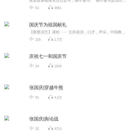
更多故事敬请关注公众号：蜗牛童书 蜗牛童书是我司图书品牌，十多年来一直专注图书出版，为孩子们提供优质图书。 淘宝店：蜗牛童书
51
3951
国庆节为祖国献礼
【蔡蔡演艺】课程﹣-﹣主持表演，口才，声乐，中国舞，民族舞。独特的小舞台，专业的录音棚，每一位同学都能成为优秀的小明星。独特的教学模式，轻松上课，快乐学习！知名主持人，舞蹈家，高级教师任职授课！江南总校：河沟街42号三楼 18545856430江北分校...
215
1.7万
庆祝七一和国庆节
24
1818
张国庆|穿越牛熊
91
4.2万
张国庆|舆论战
22
4713