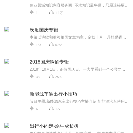
创业领域知识内容服务商~不求知识最牛逼，只愿连接更鲜活！学霸晓一哥，交流学习：mo31678...
1
1.1万
欢度国庆专辑
本辑以诗歌和歌颂祖国文章为主，金秋十月，丹桂飘香，在这个充满丰收喜悦的季节里，我们满怀激动和自豪，迎来了中华人民共和国76周年华诞。这不仅是一个庄重的纪念日，更是全体中华儿女共同欢庆的盛大的节日，承载着深厚的民族情感和历史意义.
167
6788
2018国庆吟诵专辑
2018年10月1日，正值国庆日。一大早看到一个公号文章，正是文天祥的《己卯十月一日至燕越五日罹狴犴有感而赋》。当然，彼十一非当今的十一。不过数字的巧合还是让人感触，今天拿来读一读，体味一番历史英杰的民族情怀，恰也当时。 根据诗题来看，这组诗是写于十月一日至十月五日之间，是文天祥被俘之后所作，这些诗作不仅有凛凛正气，更也能看的到他百端交集的复杂情感。另一首于右任先生的《望大陆》，微信公号有称《望乡》，一句“山之上国之殇”荡气回肠，一并兴起拿来读了一读。仓促间多有瑕疵...
38
2592
新能源车辆出行小技巧
节目主题:新能源汽车出行技巧主播介绍:新能源汽车使用干货分享主播寄语:让你出行路上无烦恼，平安快乐驾驶新能源汽车！
6
177
出行小约定-蜗牛成长树