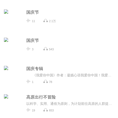
国庆节
11
2.1万
国庆节
3
543
国庆专辑
《我爱你中国》作者：凝嫣心语我爱你中国！我爱你春天蓬勃的秧苗；我爱你秋日金黄的硕果。我爱你中国！我爱你青松气质，我爱你红梅品格！我爱你家乡的甜蔗好像乳汁滋润着我的心窝。我爱你中国，我要把最美的歌儿献给你，我的母亲我的祖国。我爱你中国，我爱...
1
78
高原出行不冒险
以科学、实用、通俗为原则，为计划前往高原的人群提供全面健康指导。内容包括高原环境特点、哪些人不适合去高原、高原旅游常见误区辟谣等，一般人群前往高原地区的注意事项、特殊人群和常见病患者能不能去高原及自我评估、分病种的高原旅游指导、行前准备...
19
653