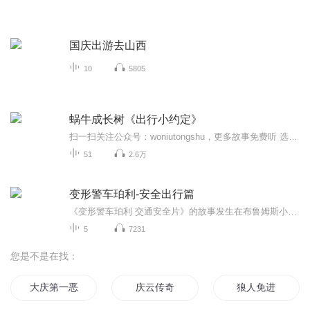
国庆出游去山西
10
5805
蜗牛成长树《出行小约定》
扫一扫关注公众号：woniutongshu，更多故事免费听 选购：【蜗牛童书】，复制这条信息￥e2FT0KTydbt￥后打开手淘 版权归蜗牛童书，侵权必究！ 扫一扫，下载蜗牛壳，免费听5000个故事
51
2.6万
变形警车珀利-安全出行篇
《变形警车珀利 交通安全片》的故事发生在布鲁姆斯小镇，警车珀利、救护车安巴、消防车罗伊和直升飞机海利与小娟组成了救援队，保护着镇上人民的平安幸福的生活。凯文和多奇是两个活泼淘气的小学男生，经常因为不遵守交通规则陷入麻烦，幸好每一次都有救援...
5
7231
您是不是在找：
大庆第一恶
庆云传奇
狼人免进