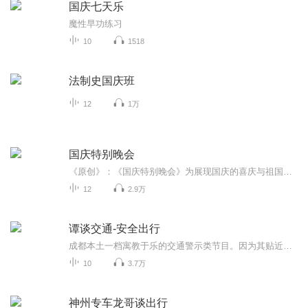
国庆七天乐
魔性早功练习
10
1518
法制史国庆班
12
1万
国庆特别晚会
《原创》：《国庆特别晚会》为展现国庆的喜庆与祖国的深情我将以具体的场景切入从清晨升旗的庄严到街头巷尾的欢庆到历史与当下的交融，用优美的笔触传递对祖国的热爱与自豪！用诗歌和情感美文形式，歌颂祖国的繁荣富强，祝人民幸福安康！
12
2.9万
谭谈交通-安全出行
成都本土一档寓教于乐的交通警示类节目。因为其贴近大众的节目特色和诙谐幽默的主持特点，赢得了成都市民的一致好评。其中很多期经典节目，在全国各大电视台转载。受到了热烈的关注。
10
3.7万
神州专车龙哥谈出行