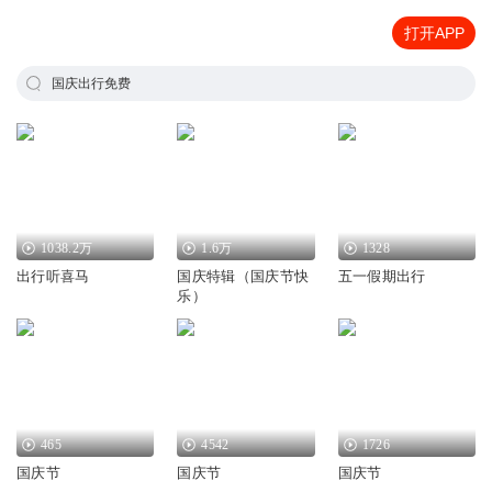
打开APP
国庆出行免费
1038.2万
1.6万
1328
出行听喜马
国庆特辑（国庆节快
五一假期出行
乐）
465
4542
1726
国庆节
国庆节
国庆节