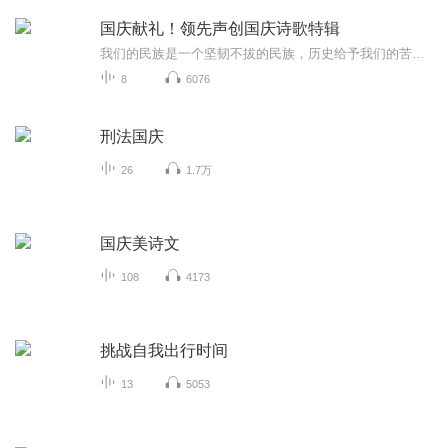
国庆献礼！领先声创国庆诗歌特辑
我们的民族是一个坚韧不拔的民族，历史给予我们的苦难都变成了闪着金光的勋章！我们的国家是一个龙腾虎跃的国家，那条巨龙正以不可阻挡之势崛起于神奇的东方！------------------------------------------------值此祖国70周年华诞之际，领先声创以诗歌向祖国献礼！用我们的声音、用我们的热血、用我们的灵魂诵读经典爱国篇章，歌颂我们的祖国！永远繁荣富强！
8
6076
刑法国庆
26
1.7万
国庆美诗文
108
4173
挑战自我出行时间
13
5053