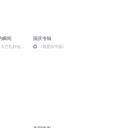
的瞬间
国庆专辑
 大巴扎好似温
《我爱你中国》