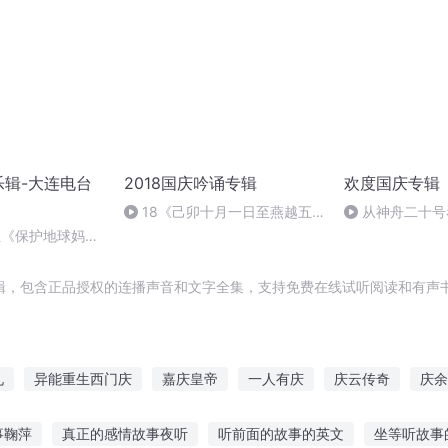
乐辑-大连电台
2018国庆吟诵专辑
欢度国庆专辑
18《己卯十月一日至燕越五
从神舟二十号
日罹狴犴有感而赋》组律18首
的“隐形实力”
3组《保护地球妈
文天祥 自由吟诵
秒进-大连电台方
辑，包含正品授权的连播声音和文字全集，支持免费在线试听阅读和有声书
札
异能重生西门庆
嘉庆皇帝
一人有庆
庆云传奇
庆余
三生三世
重生西门庆
快斗与青子的情人节
重生之西门庆
事鞠萍
真正的感情故事夜听
听前面的故事的英文
坐等听故事