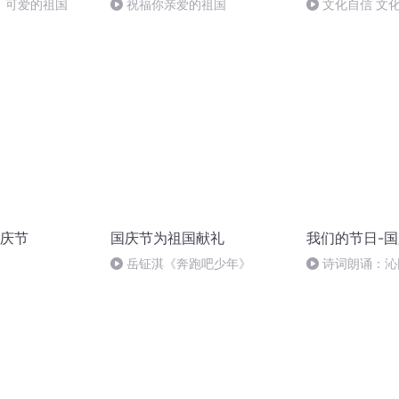
，可爱的祖国
祝福你亲爱的祖国
文化自信 文
庆节
国庆节为祖国献礼
我们的节日-
岳钲淇《奔跑吧少年》
诗词朗诵：沁
读者：张继军