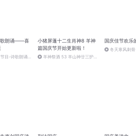
歌朗诵——喜
小猪屏蓬十二生肖神8 羊神
国庆佳节欢乐
诞
篇国庆节开始更新啦！
冬天寒风刺骨
暖的春天
别节目-诗歌朗诵-
羊神祭酒 53 羊山神廿三护祭
坛 敬天地白泽做祭酒（4）