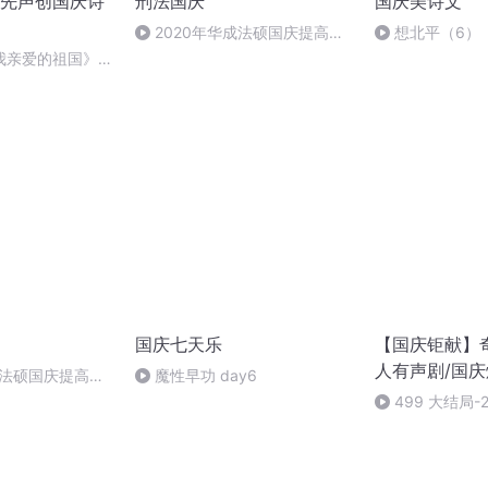
先声创国庆诗
刑法国庆
国庆美诗文
2020年华成法硕国庆提高班
想北平（6）
刑法陈 (26)
我亲爱的祖国》温
国庆七天乐
【国庆钜献】
人有声剧/国
成法硕国庆提高班
魔性早功 day6
2)
499 大结局-