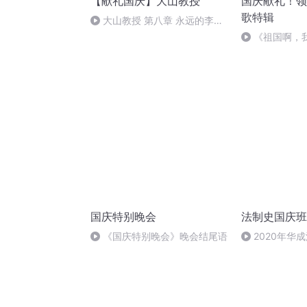
【献礼国庆】大山教授
国庆献礼！领
歌特辑
大山教授 第八章 永远的李保
国
《祖国啊，
婉
国庆特别晚会
法制史国庆班
《国庆特别晚会》晚会结尾语
2020年华
法制史马志冰 (1