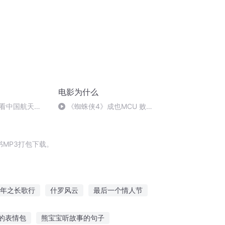
电影为什么
看中国航天
《蜘蛛侠4》成也MCU 败也
MCU| 周报第66期
MP3打包下载。
年之长歌行
什罗风云
最后一个情人节
大庆皇太子
十二个情人节
大庆第一恶
的表情包
熊宝宝听故事的句子