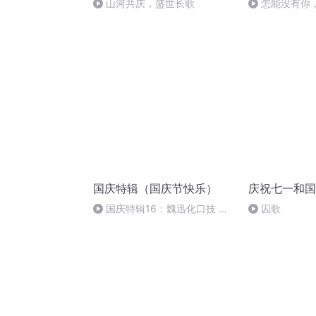
山河共庆，盛世长歌
怎能没有你
国庆特辑（国庆节快乐）
庆祝七一和国
国庆特辑16：魏迅化口技 二
囚歌
胡 东方红+一般唱法和原生态