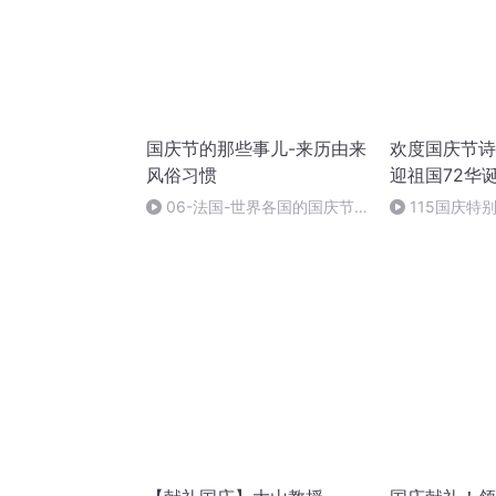
国庆节的那些事儿-来历由来
欢度国庆节诗
风俗习惯
迎祖国72华
06-法国-世界各国的国庆节-
115国庆特
国庆节的那些事儿
中国梦