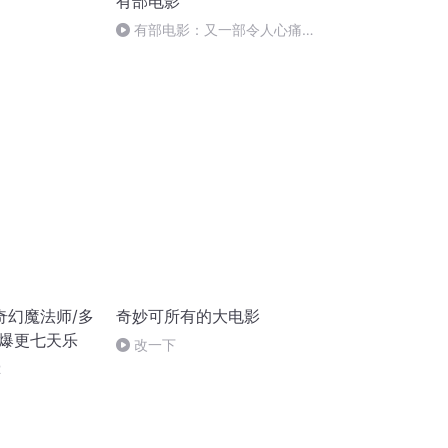
有部电影
有部电影：又一部令人心痛的
真实案件改编电影？100
奇幻魔法师/多
奇妙可所有的大电影
庆爆更七天乐
改一下
2