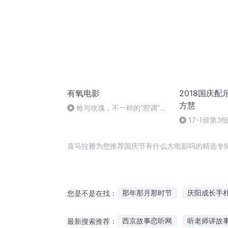
有氧电影
2018国庆配
方慧
枪与玫瑰，不一样的“腔调”上
海丨有氧电影 第二期
17-1班第
妈》配乐，15
慧
喜马拉雅为您推荐国庆节有什么大电影吗的精选专
那年那月那时节
庆阳成长手
您是不是在找：
穿越之大庆帝国
千年情节之
西京故事恋听网
听老师讲故
最新搜索推荐：