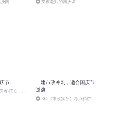
化强国
支教老师的国庆课
国庆节
二建市政冲刺，适合国庆节
逆袭
园春·国庆，朗
36.《市政实务》考点精讲第
36节课_2020926212025