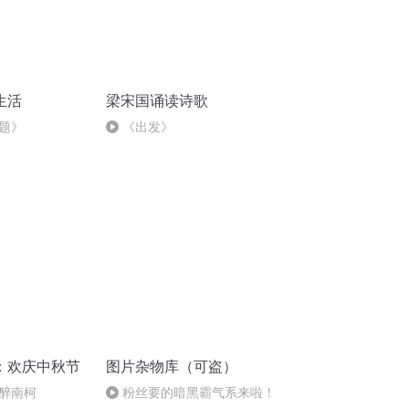
生活
梁宋国诵读诗歌
题》
《出发》
：欢庆中秋节
图片杂物库（可盗）
一醉南柯
粉丝要的暗黑霸气系来啦！