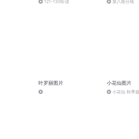
121-130听读
第八格分镜
叶罗丽图片
小花仙图片
小花仙 秋季