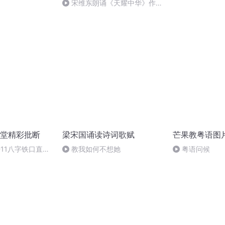
宋维东朗诵《天耀中华》作
者：碑林路人
堂精彩批断
梁宋国诵读诗词歌赋
芒果教粤语图
-11八字铁口直断
教我如何不想她
粤语问候