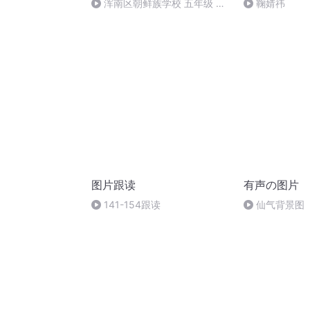
浑南区朝鲜族学校 五年级 孙
鞠婧祎
多永
图片跟读
有声の图片
141-154跟读
仙气背景图