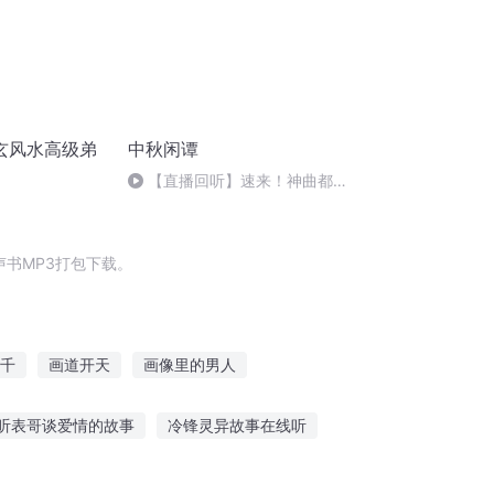
玄风水高级弟
中秋闲谭
【直播回听】速来！神曲都会
唱
书MP3打包下载。
千
画道开天
画像里的男人
你好像在画我
北宋大画师
听表哥谈爱情的故事
冷锋灵异故事在线听
配音男声故事在线听
特效催眠故事在线听