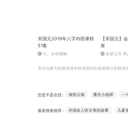
宋国元2019年八字内部课程
【宋国元】金
51集
座
七、女命婚姻
金锁玉关 风
喜马拉雅为您推荐迎中秋宋国庆的画画图片的精选
倾世云画
重生小画师
一
您是不是在找：
你的画里有月光
三国画妖师
外国友人听古筝的故事
儿童
最新搜索推荐：
风之画员之风之子
一画天下
听故事深度助眠直播
晚上该