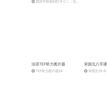
国庆中秋系列打卡十二：当阳
桥
法语TEF听力图片题
宋国元八字课
TEF听力图片题24
宋国元19-8
L14