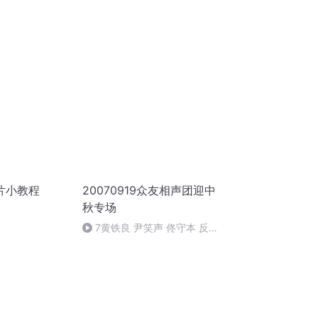
片小教程
20070919众友相声团迎中
秋专场
7黄铁良 尹笑声 佟守本 反七
口