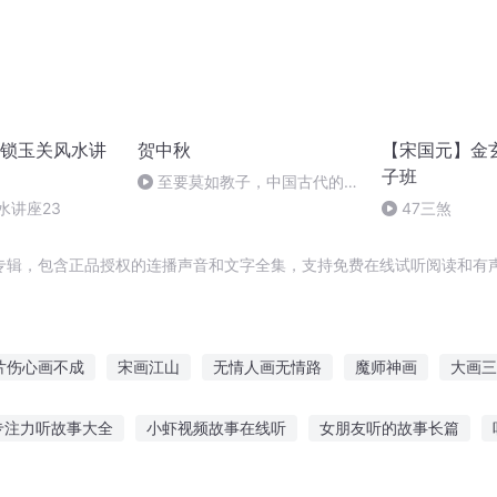
锁玉关风水讲
贺中秋
【宋国元】金
子班
至要莫如教子，中国古代的家
规家训
水讲座23
47三煞
专辑，包含正品授权的连播声音和文字全集，支持免费在线试听阅读和有声
片伤心画不成
宋画江山
无情人画无情路
魔师神画
大画三
重生之大画家
师从画中来
长情一画星月
当我爱上画像
专注力听故事大全
小虾视频故事在线听
女朋友听的故事长篇
画界仙尊
不该听故事辩论
光明向导故事在线听
适合睡觉听的故事文案