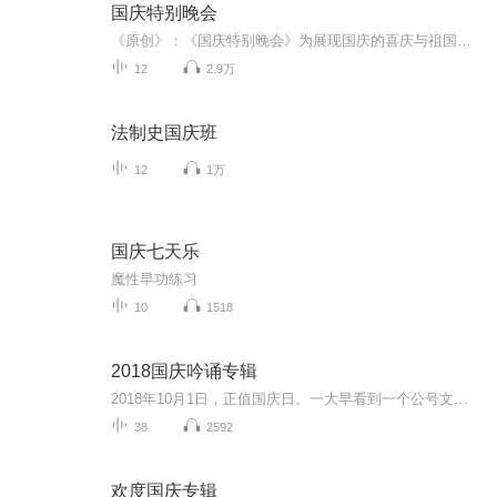
国庆特别晚会
《原创》：《国庆特别晚会》为展现国庆的喜庆与祖国的深情我将以具体的场景切入从清晨升旗的庄严到街头巷尾的欢庆到历史与当下的交融，用优美的笔触传递对祖国的热爱与自豪！用诗歌和情感美文形式，歌颂祖国的繁荣富强，祝人民幸福安康！
12
2.9万
法制史国庆班
12
1万
国庆七天乐
魔性早功练习
10
1518
2018国庆吟诵专辑
2018年10月1日，正值国庆日。一大早看到一个公号文章，正是文天祥的《己卯十月一日至燕越五日罹狴犴有感而赋》。当然，彼十一非当今的十一。不过数字的巧合还是让人感触，今天拿来读一读，体味一番历史英杰的民族情怀，恰也当时。 根据诗题来看，这组诗是写于十月一日至十月五日之间，是文天祥被俘之后所作，这些诗作不仅有凛凛正气，更也能看的到他百端交集的复杂情感。另一首于右任先生的《望大陆》，微信公号有称《望乡》，一句“山之上国之殇”荡气回肠，一并兴起拿来读了一读。仓促间多有瑕疵...
38
2592
欢度国庆专辑