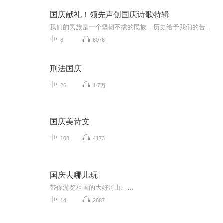
国庆献礼！领先声创国庆诗歌特辑
我们的民族是一个坚韧不拔的民族，历史给予我们的苦难都变成了闪着金光的勋章！我们的国家是一个龙腾虎跃的国家，那条巨龙正以不可阻挡之势崛起于神奇的东方！------------------------------------------------值此祖国70周年华诞之际，领先声创以诗歌向祖国献礼！用我们的声音、用我们的热血、用我们的灵魂诵读经典爱国篇章，歌颂我们的祖国！永远繁荣富强！
8
6076
刑法国庆
26
1.7万
国庆美诗文
108
4173
国庆去哪儿玩
带你游览祖国的大好河山……
14
2687