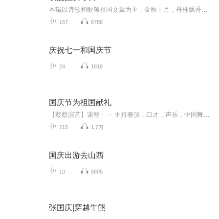
本辑以诗歌和歌颂祖国文章为主，金秋十月，丹桂飘香，在这个充满丰收喜悦的季节里，我们满怀激动和自豪，迎来了中华人民共和国76周年华诞。这不仅是一个庄重的纪念日，更是全体中华儿女共同欢庆的盛大的节日，承载着深厚的民族情感和历史意义.
167
6788
庆祝七一和国庆节
24
1818
国庆节为祖国献礼
【蔡蔡演艺】课程﹣-﹣主持表演，口才，声乐，中国舞，民族舞。独特的小舞台，专业的录音棚，每一位同学都能成为优秀的小明星。独特的教学模式，轻松上课，快乐学习！知名主持人，舞蹈家，高级教师任职授课！江南总校：河沟街42号三楼 18545856430江北分校...
215
1.7万
国庆出游去山西
10
5805
张国庆|穿越牛熊