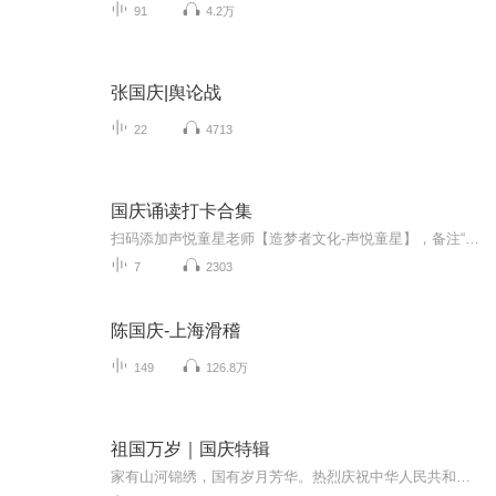
91
4.2万
张国庆|舆论战
22
4713
国庆诵读打卡合集
扫码添加声悦童星老师【造梦者文化-声悦童星】，备注“诵读打卡”报名，已添加好友的，直接发送“诵读打卡”报名，报名成功后进入社群。
7
2303
陈国庆-上海滑稽
149
126.8万
祖国万岁｜国庆特辑
家有山河锦绣，国有岁月芳华。热烈庆祝中华人民共和国成立73周年！