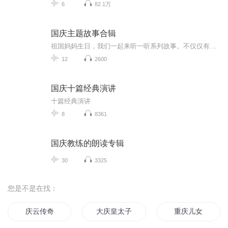
6
82.1万
国庆主题故事合辑
祖国妈妈生日，我们一起来听一听系列故事。不仅仅有《我的祖国》，还有红军故事，也有关于战争的故事，让大家体会到和平年代的不易。
12
2600
国庆十篇经典演讲
十篇经典演讲
8
8361
国庆教练的朗读专辑
30
3325
您是不是在找：
庆云传奇
大庆皇太子
重庆儿女