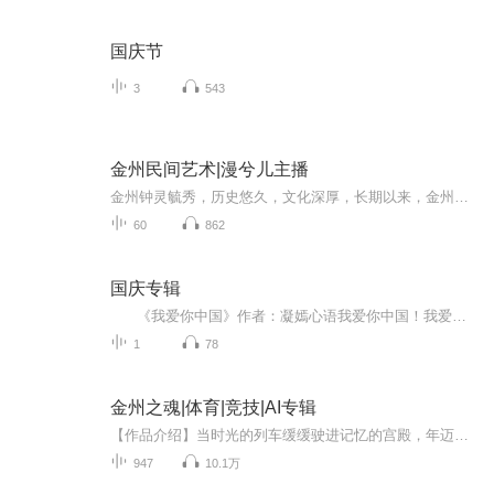
国庆节
3
543
金州民间艺术|漫兮儿主播
金州钟灵毓秀，历史悠久，文化深厚，长期以来，金州文化，尤其是金州文艺能够薪火相传，长盛不衰。书中记载的民间舞蹈和民间活动都源远流长，为群众所喜闻乐见，有的还是国家省级、市级、非物质文化遗产项目。
60
862
国庆专辑
《我爱你中国》作者：凝嫣心语我爱你中国！我爱你春天蓬勃的秧苗；我爱你秋日金黄的硕果。我爱你中国！我爱你青松气质，我爱你红梅品格！我爱你家乡的甜蔗好像乳汁滋润着我的心窝。我爱你中国，我要把最美的歌儿献给你，我的母亲我的祖国。我爱你中国，我爱...
1
78
金州之魂|体育|竞技|AI专辑
【作品介绍】当时光的列车缓缓驶进记忆的宫殿，年迈的李为思站在那一排排陈列的记忆前，往事再次浮现眼前：贾巴尔依旧做着那无人能够封盖的天勾、黑白双雄一次次在总决赛上争锋相对，查理老爹带领的坏孩子军团，乔帮主的天神下凡，四大中锋的百花齐放……...
947
10.1万