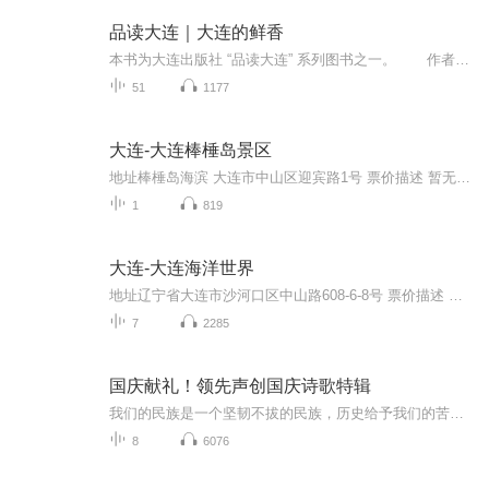
品读大连｜大连的鲜香
本书为大连出版社 “品读大连” 系列图书之一。 作者杨道立，大连市慈善总会文化总监，国家一级导演，著名作家，中国散文学会理事，大连海事大学客座教授。曾出版作品《一个节日与一座城市》《人生之旅》《大连之恋》《恍若眼前》《一个人的城市...
51
1177
大连-大连棒棰岛景区
地址棒棰岛海滨 大连市中山区迎宾路1号 票价描述 暂无 开放时间 8:00-19:00 乘车信息 暂无 音频来源于链景旅行
1
819
大连-大连海洋世界
地址辽宁省大连市沙河口区中山路608-6-8号 票价描述 暂无 开放时间 早9:00——17:00 乘车信息 圣亚海洋世界地址：大连市沙河口区中山路608-6-8号（大连星海广场西500米，星海公园内，医大二院对面。） 火车站乘车路线：乘6、22、23、406、531、901路至医大...
7
2285
国庆献礼！领先声创国庆诗歌特辑
我们的民族是一个坚韧不拔的民族，历史给予我们的苦难都变成了闪着金光的勋章！我们的国家是一个龙腾虎跃的国家，那条巨龙正以不可阻挡之势崛起于神奇的东方！------------------------------------------------值此祖国70周年华诞之际，领先声创以诗歌向祖国献礼！用我们的声音、用我们的热血、用我们的灵魂诵读经典爱国篇章，歌颂我们的祖国！永远繁荣富强！
8
6076