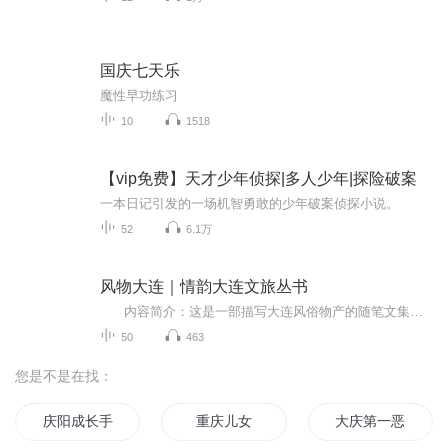
国庆七天乐
魔性早功练习
10
1518
【vip免费】天才少年侦探|多人少年|探险破案
一本日记引发的一场机智勇敢的少年破案侦探小说。
52
6.1万
风物大连｜情韵大连文旅丛书
内容简介：这是一部描写大连风俗物产的随笔文集。大连籍作家王希君先生以大连晚报美食记者和首席编辑的独特视角，通过对大连山海景致、民风民俗、历史传说、美食文化的全面、细致、精彩的描述，让读者从不同侧面了解到大连这座海滨城市的前世今生...
50
463
您是不是在找：
庆阳成长手札
重庆儿女
大庆第一恶