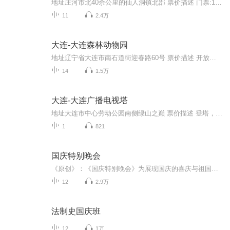
地址庄河市北40余公里的仙人洞镇北部 票价描述 门票:100元 开放时间 全天开放 乘车信息 1.从大连乘客车(北岗桥上车)或火车到庄河，再换车从庄河到冰峪沟。 2.在大连火车站前乘专线观光巴士2个小时直达。游览需两天: 3.从大连到冰峪沟的直达汽车:北岗桥长途...
11
2.4万
大连-大连森林动物园
地址辽宁省大连市南石道街迎春路60号 票价描述 开放时间 8：30-16：30 乘车信息 音频来源于链景旅行
14
1.5万
大连-大连广播电视塔
地址大连市中心劳动公园南侧绿山之巅 票价描述 登塔，50元/人；绿山顶观光免费； 开放时间 8:30-22:00 乘车信息 公交： 游客可乘坐27、529路公共汽车在南山车站下车。 自驾： 辽宁省大连市 1. 向南方向 40 米 2. 稍向右转，前往中山路170 米 3. 在中山路...
1
821
国庆特别晚会
《原创》：《国庆特别晚会》为展现国庆的喜庆与祖国的深情我将以具体的场景切入从清晨升旗的庄严到街头巷尾的欢庆到历史与当下的交融，用优美的笔触传递对祖国的热爱与自豪！用诗歌和情感美文形式，歌颂祖国的繁荣富强，祝人民幸福安康！
12
2.9万
法制史国庆班
12
1万