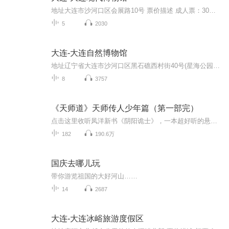
地址大连市沙河口区会展路10号 票价描述 成人票：30元其他优惠：学生15元，老年人、残疾人持证免费，军人持证半价；未成年学生团体免费；其他团体、节假日另有优惠。团体（15人以上）参观须提前预约，参观时凭介绍信或旅行社任务派遣书到服务台办理参观手...
5
2030
大连-大连自然博物馆
地址辽宁省大连市沙河口区黑石礁西村街40号(星海公园西侧) 票价描述 30元/人；免票、优惠范围：1、家长携带未成年子女参观，对未成年子女免票（凭有效证件）；2、老年人持高龄优待证和离休证周一至周四免票；3、未成年人集体参观，需提前预约，可免票；4...
8
3757
《天师道》天师传人少年篇（第一部完）
点击这里收听凤洋新书《阴阳诡士》，一本超好听的悬疑灵异小说，每天早上8点准时更新4集，快来收听呀^_^》》》欢迎来收听新书悬疑烧脑、刑侦推理、心理犯罪、高智商犯罪！《犯罪心理师》点击收听》》》》》》 为完成恩师的遗愿，天师道传人刘大少的足迹几...
182
190.6万
国庆去哪儿玩
带你游览祖国的大好河山……
14
2687
大连-大连冰峪旅游度假区