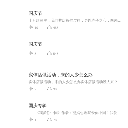
国庆节
十月欢歌里，我们共庆辉煌过往，更以赤子之心，向未来书写滚烫的誓言——这盛世，值得我们以热爱相拥。
10
465
国庆节
3
543
实体店做活动，来的人少怎么办
实体店做活动，来的人少怎么办实体店做活动没人来？老中医教你五招“活血化瘀” 开门做生意最怕什么？不是东西卖不出去，而是连看的人都没有！你精心策划的促销活动，现场冷清得像凌晨三点的公交站台，员工比顾客还多。别急，这症状在中医里叫“气滞血...
2
30
国庆专辑
《我爱你中国》作者：凝嫣心语我爱你中国！我爱你春天蓬勃的秧苗；我爱你秋日金黄的硕果。我爱你中国！我爱你青松气质，我爱你红梅品格！我爱你家乡的甜蔗好像乳汁滋润着我的心窝。我爱你中国，我要把最美的歌儿献给你，我的母亲我的祖国。我爱你中国，我爱...
1
78