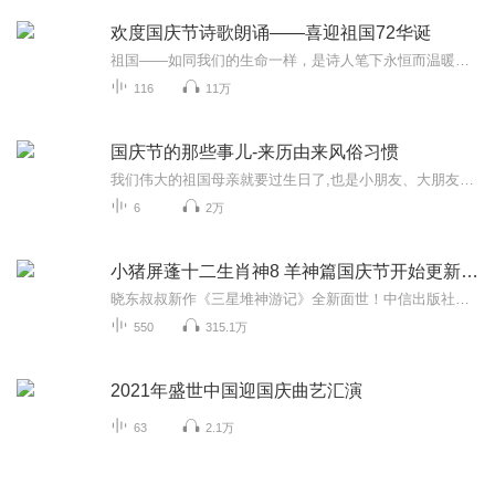
欢度国庆节诗歌朗诵——喜迎祖国72华诞
祖国——如同我们的生命一样，是诗人笔下永恒而温暖的主题。在祖国72周年华诞来临之际，特创建这个诗歌朗诵专辑，诵读经典爱国篇章，和大家一起歌颂祖国，向国庆的献礼！祝愿伟大的祖国繁荣富强，祝愿大家国庆节快乐，度过平安快乐的黄金周假期！
116
11万
国庆节的那些事儿-来历由来风俗习惯
我们伟大的祖国母亲就要过生日了,也是小朋友、大朋友们最喜欢的“国庆小长假”或说“黄金周”还有说”国庆7天乐”的，说法真是不一而足。那么“国庆节”是怎么来的？自古以来国庆节怎么庆贺？新中国国庆节的来历，以及新中国国庆节的庆贺方式又有哪些呢？ ...
6
2万
小猪屏蓬十二生肖神8 羊神篇国庆节开始更新啦！
晓东叔叔新作《三星堆神游记》全新面世！中信出版社出版！京东当当淘宝均有售！点蓝色字收听——《小猪屏蓬爆笑日记2024》《小猪屏蓬爆笑日记2》《小猪屏蓬爆笑日记1》让你笑得喘不上气！《我进故宫当富翁——小猪屏蓬故宫财商笔记》教你成为大富翁！《小...
550
315.1万
2021年盛世中国迎国庆曲艺汇演
63
2.1万