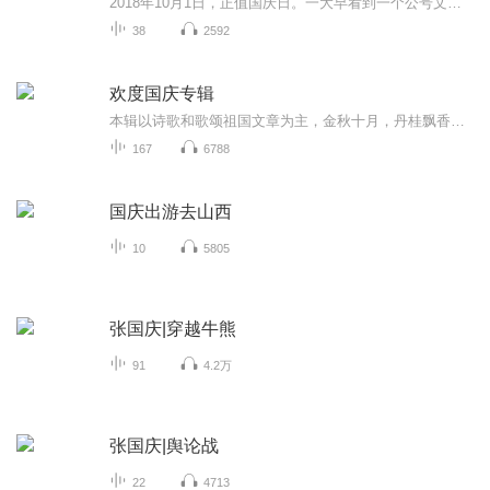
2018年10月1日，正值国庆日。一大早看到一个公号文章，正是文天祥的《己卯十月一日至燕越五日罹狴犴有感而赋》。当然，彼十一非当今的十一。不过数字的巧合还是让人感触，今天拿来读一读，体味一番历史英杰的民族情怀，恰也当时。 根据诗题来看，这组诗是写于十月一日至十月五日之间，是文天祥被俘之后所作，这些诗作不仅有凛凛正气，更也能看的到他百端交集的复杂情感。另一首于右任先生的《望大陆》，微信公号有称《望乡》，一句“山之上国之殇”荡气回肠，一并兴起拿来读了一读。仓促间多有瑕疵...
38
2592
欢度国庆专辑
本辑以诗歌和歌颂祖国文章为主，金秋十月，丹桂飘香，在这个充满丰收喜悦的季节里，我们满怀激动和自豪，迎来了中华人民共和国76周年华诞。这不仅是一个庄重的纪念日，更是全体中华儿女共同欢庆的盛大的节日，承载着深厚的民族情感和历史意义.
167
6788
国庆出游去山西
10
5805
张国庆|穿越牛熊
91
4.2万
张国庆|舆论战
22
4713