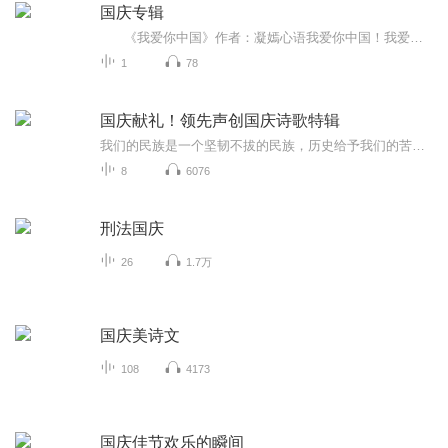
国庆专辑
《我爱你中国》作者：凝嫣心语我爱你中国！我爱你春天蓬勃的秧苗；我爱你秋日金黄的硕果。我爱你中国！我爱你青松气质，我爱你红梅品格！我爱你家乡的甜蔗好像乳汁滋润着我的心窝。我爱你中国，我要把最美的歌儿献给你，我的母亲我的祖国。我爱你中国，我爱...
1
78
国庆献礼！领先声创国庆诗歌特辑
我们的民族是一个坚韧不拔的民族，历史给予我们的苦难都变成了闪着金光的勋章！我们的国家是一个龙腾虎跃的国家，那条巨龙正以不可阻挡之势崛起于神奇的东方！------------------------------------------------值此祖国70周年华诞之际，领先声创以诗歌向祖国献礼！用我们的声音、用我们的热血、用我们的灵魂诵读经典爱国篇章，歌颂我们的祖国！永远繁荣富强！
8
6076
刑法国庆
26
1.7万
国庆美诗文
108
4173
国庆佳节欢乐的瞬间