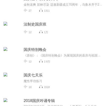
金秋送爽 层林尽染 适逢新疆成立70周年 ，乌鲁木齐于2025年9月23日迎来党中央和习大大带领的慰问团。新疆各族群众欢欣鼓舞，热烈欢迎。
27
1311
法制史国庆班
12
1万
国庆特别晚会
《原创》：《国庆特别晚会》为展现国庆的喜庆与祖国的深情我将以具体的场景切入从清晨升旗的庄严到街头巷尾的欢庆到历史与当下的交融，用优美的笔触传递对祖国的热爱与自豪！用诗歌和情感美文形式，歌颂祖国的繁荣富强，祝人民幸福安康！
12
2.9万
国庆七天乐
魔性早功练习
10
1518
2018国庆吟诵专辑