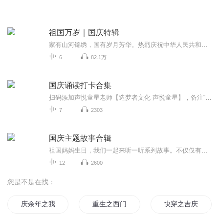
祖国万岁｜国庆特辑
家有山河锦绣，国有岁月芳华。热烈庆祝中华人民共和国成立73周年！
6
82.1万
国庆诵读打卡合集
扫码添加声悦童星老师【造梦者文化-声悦童星】，备注“诵读打卡”报名，已添加好友的，直接发送“诵读打卡”报名，报名成功后进入社群。
7
2303
国庆主题故事合辑
祖国妈妈生日，我们一起来听一听系列故事。不仅仅有《我的祖国》，还有红军故事，也有关于战争的故事，让大家体会到和平年代的不易。
12
2600
您是不是在找：
庆余年之我叫王启年
重生之西门庆
快穿之吉庆有余