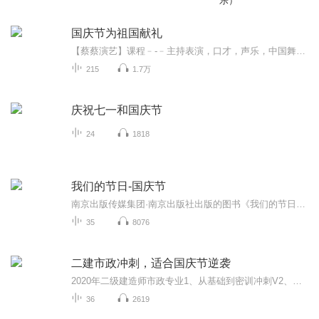
乐）
国庆节为祖国献礼
【蔡蔡演艺】课程﹣-﹣主持表演，口才，声乐，中国舞，民族舞。独特的小舞台，专业的录音棚，每一位同学都能成为优秀的小明星。独特的教学模式，轻松上课，快乐学习！知名主持人，舞蹈家，高级教师任职授课！江南总校：河沟街42号三楼 18545856430江北分校...
215
1.7万
庆祝七一和国庆节
24
1818
我们的节日-国庆节
南京出版传媒集团·南京出版社出版的图书《我们的节日》通过对中国节日文化和节日意义进行深度的挖掘，面向青少年群体构建独具特色的栏目内容，以此丰富春节、元宵节、清明节、端午节、七夕节、中秋节、重阳节等传统节日；六一节、教师节、国庆节等新兴节日的文化内涵和表现形式。促进青少年形成新的节日习俗，提升节日仪式感、认同感。音频作品由金陵朗读者联盟志愿者朗诵，南京音像出版社、金陵图书馆联合制作。
35
8076
二建市政冲刺，适合国庆节逆袭
2020年二级建造师市政专业1、从基础到密训冲刺V2、从精华课程到超压密押V3、0基础同步更新v4、持续更新到2020年考试V5、只要你跟着学让你一次稳拿证V6、渠道超压压题，超压三页纸等独家绝密压题!
36
2619