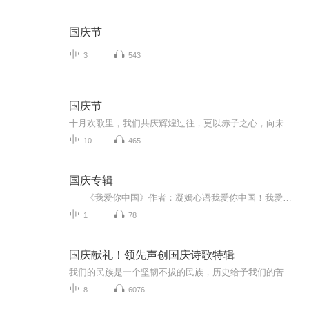
国庆节
3
543
国庆节
十月欢歌里，我们共庆辉煌过往，更以赤子之心，向未来书写滚烫的誓言——这盛世，值得我们以热爱相拥。
10
465
国庆专辑
《我爱你中国》作者：凝嫣心语我爱你中国！我爱你春天蓬勃的秧苗；我爱你秋日金黄的硕果。我爱你中国！我爱你青松气质，我爱你红梅品格！我爱你家乡的甜蔗好像乳汁滋润着我的心窝。我爱你中国，我要把最美的歌儿献给你，我的母亲我的祖国。我爱你中国，我爱...
1
78
国庆献礼！领先声创国庆诗歌特辑
我们的民族是一个坚韧不拔的民族，历史给予我们的苦难都变成了闪着金光的勋章！我们的国家是一个龙腾虎跃的国家，那条巨龙正以不可阻挡之势崛起于神奇的东方！------------------------------------------------值此祖国70周年华诞之际，领先声创以诗歌向祖国献礼！用我们的声音、用我们的热血、用我们的灵魂诵读经典爱国篇章，歌颂我们的祖国！永远繁荣富强！
8
6076