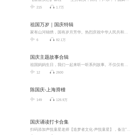
215
1.7万
祖国万岁｜国庆特辑
家有山河锦绣，国有岁月芳华。热烈庆祝中华人民共和国成立73周年！
6
82.1万
国庆主题故事合辑
祖国妈妈生日，我们一起来听一听系列故事。不仅仅有《我的祖国》，还有红军故事，也有关于战争的故事，让大家体会到和平年代的不易。
12
2600
陈国庆-上海滑稽
149
126.9万
国庆诵读打卡合集
扫码添加声悦童星老师【造梦者文化-声悦童星】，备注“诵读打卡”报名，已添加好友的，直接发送“诵读打卡”报名，报名成功后进入社群。