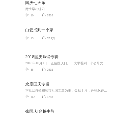
国庆七天乐
魔性早功练习
10
1518
白云找到一个家
13
57.9万
2018国庆吟诵专辑
2018年10月1日，正值国庆日。一大早看到一个公号文章，正是文天祥的《己卯十月一日至燕越五日罹狴犴有感而赋》。当然，彼十一非当今的十一。不过数字的巧合还是让人感触，今天拿来读一读，体味一番历史英杰的民族情怀，恰也当时。 根据诗题来看，这组诗是写于十月一日至十月五日之间，是文天祥被俘之后所作，这些诗作不仅有凛凛正气，更也能看的到他百端交集的复杂情感。另一首于右任先生的《望大陆》，微信公号有称《望乡》，一句“山之上国之殇”荡气回肠，一并兴起拿来读了一读。仓促间多有瑕疵...
38
2592
欢度国庆专辑
本辑以诗歌和歌颂祖国文章为主，金秋十月，丹桂飘香，在这个充满丰收喜悦的季节里，我们满怀激动和自豪，迎来了中华人民共和国76周年华诞。这不仅是一个庄重的纪念日，更是全体中华儿女共同欢庆的盛大的节日，承载着深厚的民族情感和历史意义.
167
6788
张国庆|穿越牛熊