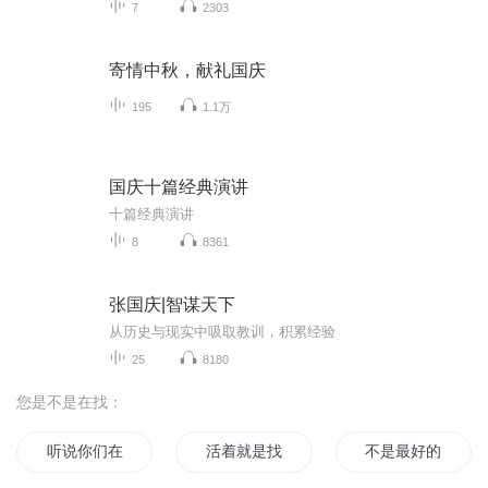
7
2303
寄情中秋，献礼国庆
195
1.1万
国庆十篇经典演讲
十篇经典演讲
8
8361
张国庆|智谋天下
从历史与现实中吸取教训，积累经验
25
8180
您是不是在找：
听说你们在找我
活着就是找乐
不是最好的却再也