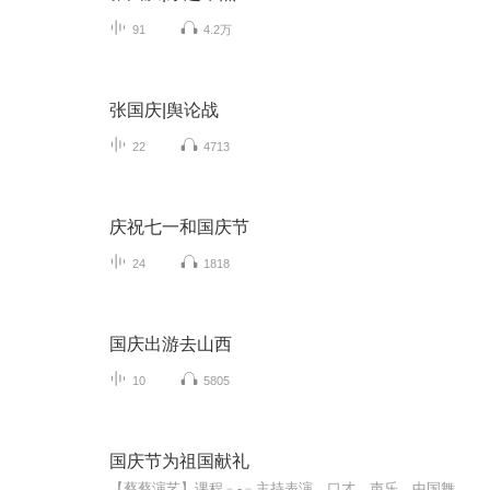
91
4.2万
张国庆|舆论战
22
4713
庆祝七一和国庆节
24
1818
国庆出游去山西
10
5805
国庆节为祖国献礼
【蔡蔡演艺】课程﹣-﹣主持表演，口才，声乐，中国舞，民族舞。独特的小舞台，专业的录音棚，每一位同学都能成为优秀的小明星。独特的教学模式，轻松上课，快乐学习！知名主持人，舞蹈家，高级教师任职授课！江南总校：河沟街42号三楼 18545856430江北分校...