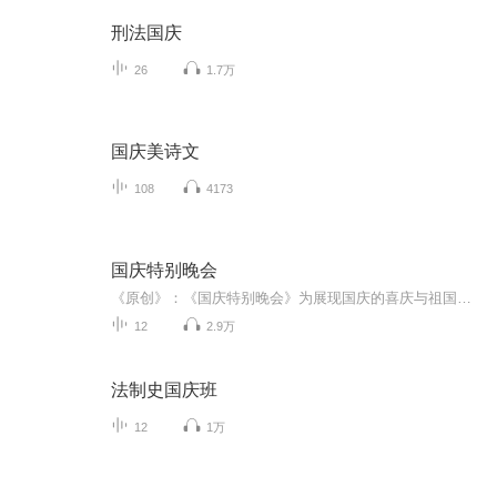
刑法国庆
26
1.7万
国庆美诗文
108
4173
国庆特别晚会
《原创》：《国庆特别晚会》为展现国庆的喜庆与祖国的深情我将以具体的场景切入从清晨升旗的庄严到街头巷尾的欢庆到历史与当下的交融，用优美的笔触传递对祖国的热爱与自豪！用诗歌和情感美文形式，歌颂祖国的繁荣富强，祝人民幸福安康！
12
2.9万
法制史国庆班
12
1万