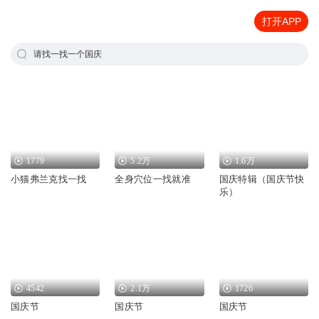
打开APP
请找一找一个国庆
1779
5.2万
1.6万
小猫弗兰克找一找
全身穴位一找就准
国庆特辑（国庆节快
乐）
4542
2.1万
1726
国庆节
国庆节
国庆节