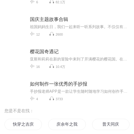
6
82.1万
国庆主题故事合辑
祖国妈妈生日，我们一起来听一听系列故事。不仅仅有《我的祖国》，还有红军故事，也有关于战争的故事，让大家体会到和平年代的不易。
12
2600
樱花国奇遇记
亚斯和莉莉在新的冒险中来到了开满樱花的樱花国。在那里，他们认识了樱花国的太子藤井俊树，听说国王被抓走了，樱花国正陷入四分五裂的困境。唉，没想到这竟然是大魔王的诡计，他还派了狡猾的喵呜来监视樱花国，夺取勇者碎片。这到底是怎么回事，藤井俊树能否真正拯救樱花国，亚斯和莉莉又会发生什么激动人心的事情，让我们一起来收听这个故事吧！
16
10.4万
如何制作一张优秀的手抄报
手抄报老师APP是一款让学生随时随地学习如何创作手抄报的高级实用产品，学生不仅可以在视频中观看优质的课程讲解和手绘步骤，还可以欣赏到千余种优秀的手抄报作品。同时，在学习之余，还能DIY自由创作手抄报，寓教于乐。让你成为手抄报达人，教你轻松搞定手抄报！...
4
3733
您是不是在找：
快穿之吉庆有余
庆余年之我叫王启年
普天同庆