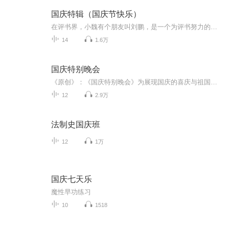
国庆特辑（国庆节快乐）
在评书界，小魏有个朋友叫刘鹏，是一个为评书努力的小伙子。在2021年国庆期间，他想弄个特辑，便烦劳我给他录个爱国题材的评书小段儿。这种事情，不是特殊情况，小魏一般不会拒绝，也就给其录了一个《鲁迅踢鬼》，等他传完，我再传到我的专辑里。另外，小...
14
1.6万
国庆特别晚会
《原创》：《国庆特别晚会》为展现国庆的喜庆与祖国的深情我将以具体的场景切入从清晨升旗的庄严到街头巷尾的欢庆到历史与当下的交融，用优美的笔触传递对祖国的热爱与自豪！用诗歌和情感美文形式，歌颂祖国的繁荣富强，祝人民幸福安康！
12
2.9万
法制史国庆班
12
1万
国庆七天乐
魔性早功练习
10
1518