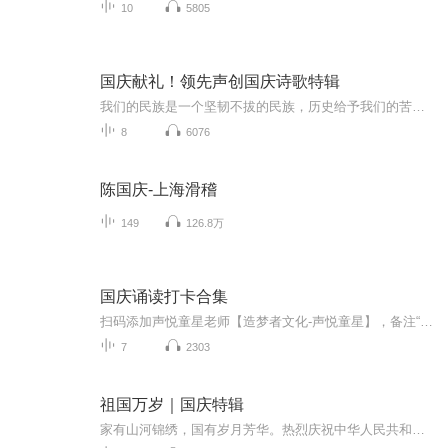
10
5805
国庆献礼！领先声创国庆诗歌特辑
我们的民族是一个坚韧不拔的民族，历史给予我们的苦难都变成了闪着金光的勋章！我们的国家是一个龙腾虎跃的国家，那条巨龙正以不可阻挡之势崛起于神奇的东方！------------------------------------------------值此祖国70周年华诞之际，领先声创以诗歌向祖国献礼！用我们的声音、用我们的热血、用我们的灵魂诵读经典爱国篇章，歌颂我们的祖国！永远繁荣富强！
8
6076
陈国庆-上海滑稽
149
126.8万
国庆诵读打卡合集
扫码添加声悦童星老师【造梦者文化-声悦童星】，备注“诵读打卡”报名，已添加好友的，直接发送“诵读打卡”报名，报名成功后进入社群。
7
2303
祖国万岁｜国庆特辑
家有山河锦绣，国有岁月芳华。热烈庆祝中华人民共和国成立73周年！