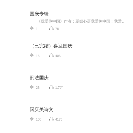
国庆专辑
《我爱你中国》作者：凝嫣心语我爱你中国！我爱你春天蓬勃的秧苗；我爱你秋日金黄的硕果。我爱你中国！我爱你青松气质，我爱你红梅品格！我爱你家乡的甜蔗好像乳汁滋润着我的心窝。我爱你中国，我要把最美的歌儿献给你，我的母亲我的祖国。我爱你中国，我爱...
1
78
（已完结）喜迎国庆
16
406
刑法国庆
26
1.7万
国庆美诗文
108
4173