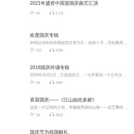
2021年盛世中国迎国庆曲艺汇演
63
2.1万
欢度国庆专辑
本辑以诗歌和歌颂祖国文章为主，金秋十月，丹桂飘香，在这个充满丰收喜悦的季节里，我们满怀激动和自豪，迎来了中华人民共和国76周年华诞。这不仅是一个庄重的纪念日，更是全体中华儿女共同欢庆的盛大的节日，承载着深厚的民族情感和历史意义.
167
6788
2018国庆吟诵专辑
2018年10月1日，正值国庆日。一大早看到一个公号文章，正是文天祥的《己卯十月一日至燕越五日罹狴犴有感而赋》。当然，彼十一非当今的十一。不过数字的巧合还是让人感触，今天拿来读一读，体味一番历史英杰的民族情怀，恰也当时。 根据诗题来看，这组诗是写于十月一日至十月五日之间，是文天祥被俘之后所作，这些诗作不仅有凛凛正气，更也能看的到他百端交集的复杂情感。另一首于右任先生的《望大陆》，微信公号有称《望乡》，一句“山之上国之殇”荡气回肠，一并兴起拿来读了一读。仓促间多有瑕疵...
38
2592
喜迎国庆——《江山如此多娇》
这是一片辽阔的土地，有巍峨秀丽的山峰——层峦叠嶂 ；这是一片广袤的土地，有奔流不息的江河——百折不回 ；这是一片富饶的土地，有波涛澎湃的大海——深邃无垠； 这是一片神奇的土地，千年运河、万里长城 。江山如此多娇，文明如此灿烂！这是我的祖国，瞰祖国大好河山，品中华人文之美！
16
2616
国庆节为祖国献礼