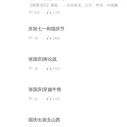
【蔡蔡演艺】课程﹣-﹣主持表演，口才，声乐，中国舞，民族舞。独特的小舞台，专业的录音棚，每一位同学都能成为优秀的小明星。独特的教学模式，轻松上课，快乐学习！知名主持人，舞蹈家，高级教师任职授课！江南总校：河沟街42号三楼 18545856430江北分校...
215
1.7万
庆祝七一和国庆节
24
1818
张国庆|舆论战
22
4713
张国庆|穿越牛熊
91
4.2万
国庆出游去山西