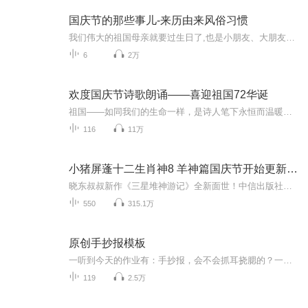
国庆节的那些事儿-来历由来风俗习惯
我们伟大的祖国母亲就要过生日了,也是小朋友、大朋友们最喜欢的“国庆小长假”或说“黄金周”还有说”国庆7天乐”的，说法真是不一而足。那么“国庆节”是怎么来的？自古以来国庆节怎么庆贺？新中国国庆节的来历，以及新中国国庆节的庆贺方式又有哪些呢？ ...
6
2万
欢度国庆节诗歌朗诵——喜迎祖国72华诞
祖国——如同我们的生命一样，是诗人笔下永恒而温暖的主题。在祖国72周年华诞来临之际，特创建这个诗歌朗诵专辑，诵读经典爱国篇章，和大家一起歌颂祖国，向国庆的献礼！祝愿伟大的祖国繁荣富强，祝愿大家国庆节快乐，度过平安快乐的黄金周假期！
116
11万
小猪屏蓬十二生肖神8 羊神篇国庆节开始更新啦！
晓东叔叔新作《三星堆神游记》全新面世！中信出版社出版！京东当当淘宝均有售！点蓝色字收听——《小猪屏蓬爆笑日记2024》《小猪屏蓬爆笑日记2》《小猪屏蓬爆笑日记1》让你笑得喘不上气！《我进故宫当富翁——小猪屏蓬故宫财商笔记》教你成为大富翁！《小...
550
315.1万
原创手抄报模板
一听到今天的作业有：手抄报，会不会抓耳挠腮的？一起来看看，总有您需要的模板在这里。
119
2.5万