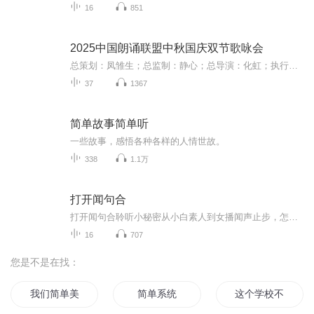
16
851
2025中国朗诵联盟中秋国庆双节歌咏会
总策划：凤雏生；总监制：静心；总导演：化虹；执行总监：莺子；执行导演：橙夏；主持人：静心、化虹、橙夏
37
1367
简单故事简单听
一些故事，感悟各种各样的人情世故。
338
1.1万
打开闻句合
打开闻句合聆听小秘密从小白素人到女播闻声止步，怎么了解有声，爱上有声，未来有声之路该怎么走……
16
707
您是不是在找：
我们简单美好的小时光
简单系统
这个学校不简单