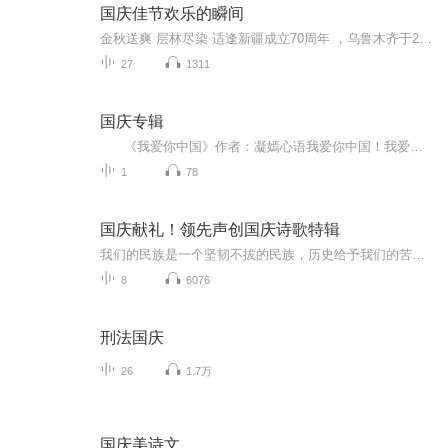
国庆佳节欢乐的瞬间
金秋送爽 层林尽染 适逢新疆成立70周年 ，乌鲁木齐于2025年9月23日迎来党中央和习大大带领的慰问团。新疆各族群众欢欣鼓舞，热烈欢迎。
27
1311
国庆专辑
《我爱你中国》作者：凝嫣心语我爱你中国！我爱你春天蓬勃的秧苗；我爱你秋日金黄的硕果。我爱你中国！我爱你青松气质，我爱你红梅品格！我爱你家乡的甜蔗好像乳汁滋润着我的心窝。我爱你中国，我要把最美的歌儿献给你，我的母亲我的祖国。我爱你中国，我爱...
1
78
国庆献礼！领先声创国庆诗歌特辑
我们的民族是一个坚韧不拔的民族，历史给予我们的苦难都变成了闪着金光的勋章！我们的国家是一个龙腾虎跃的国家，那条巨龙正以不可阻挡之势崛起于神奇的东方！------------------------------------------------值此祖国70周年华诞之际，领先声创以诗歌向祖国献礼！用我们的声音、用我们的热血、用我们的灵魂诵读经典爱国篇章，歌颂我们的祖国！永远繁荣富强！
8
6076
刑法国庆
26
1.7万
国庆美诗文