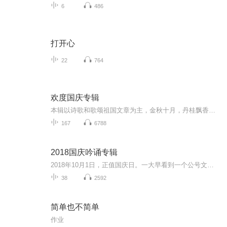
6
486
打开心
22
764
欢度国庆专辑
本辑以诗歌和歌颂祖国文章为主，金秋十月，丹桂飘香，在这个充满丰收喜悦的季节里，我们满怀激动和自豪，迎来了中华人民共和国76周年华诞。这不仅是一个庄重的纪念日，更是全体中华儿女共同欢庆的盛大的节日，承载着深厚的民族情感和历史意义.
167
6788
2018国庆吟诵专辑
2018年10月1日，正值国庆日。一大早看到一个公号文章，正是文天祥的《己卯十月一日至燕越五日罹狴犴有感而赋》。当然，彼十一非当今的十一。不过数字的巧合还是让人感触，今天拿来读一读，体味一番历史英杰的民族情怀，恰也当时。 根据诗题来看，这组诗是写于十月一日至十月五日之间，是文天祥被俘之后所作，这些诗作不仅有凛凛正气，更也能看的到他百端交集的复杂情感。另一首于右任先生的《望大陆》，微信公号有称《望乡》，一句“山之上国之殇”荡气回肠，一并兴起拿来读了一读。仓促间多有瑕疵...
38
2592
简单也不简单
作业