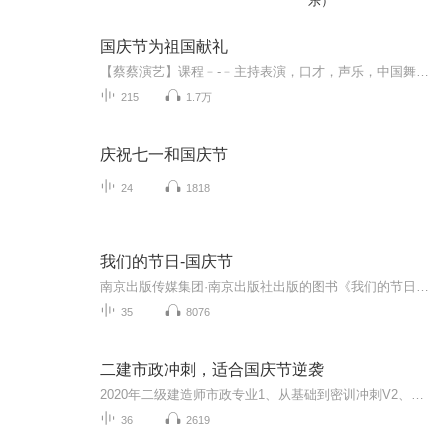
乐）
国庆节为祖国献礼
【蔡蔡演艺】课程﹣-﹣主持表演，口才，声乐，中国舞，民族舞。独特的小舞台，专业的录音棚，每一位同学都能成为优秀的小明星。独特的教学模式，轻松上课，快乐学习！知名主持人，舞蹈家，高级教师任职授课！江南总校：河沟街42号三楼 18545856430江北分校...
215
1.7万
庆祝七一和国庆节
24
1818
我们的节日-国庆节
南京出版传媒集团·南京出版社出版的图书《我们的节日》通过对中国节日文化和节日意义进行深度的挖掘，面向青少年群体构建独具特色的栏目内容，以此丰富春节、元宵节、清明节、端午节、七夕节、中秋节、重阳节等传统节日；六一节、教师节、国庆节等新兴节日的文化内涵和表现形式。促进青少年形成新的节日习俗，提升节日仪式感、认同感。音频作品由金陵朗读者联盟志愿者朗诵，南京音像出版社、金陵图书馆联合制作。
35
8076
二建市政冲刺，适合国庆节逆袭
2020年二级建造师市政专业1、从基础到密训冲刺V2、从精华课程到超压密押V3、0基础同步更新v4、持续更新到2020年考试V5、只要你跟着学让你一次稳拿证V6、渠道超压压题，超压三页纸等独家绝密压题!
36
2619