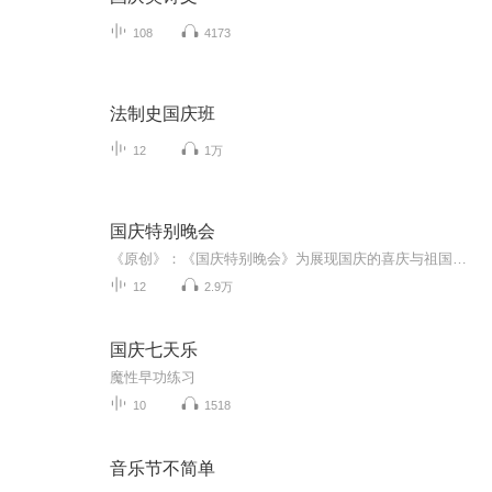
108
4173
法制史国庆班
12
1万
国庆特别晚会
《原创》：《国庆特别晚会》为展现国庆的喜庆与祖国的深情我将以具体的场景切入从清晨升旗的庄严到街头巷尾的欢庆到历史与当下的交融，用优美的笔触传递对祖国的热爱与自豪！用诗歌和情感美文形式，歌颂祖国的繁荣富强，祝人民幸福安康！
12
2.9万
国庆七天乐
魔性早功练习
10
1518
音乐节不简单