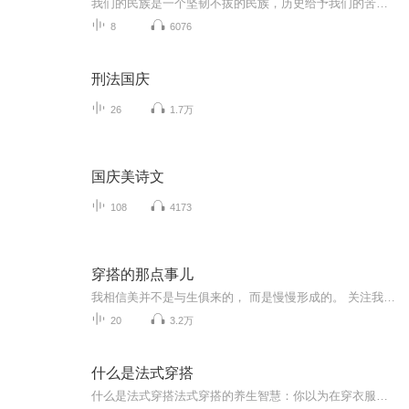
我们的民族是一个坚韧不拔的民族，历史给予我们的苦难都变成了闪着金光的勋章！我们的国家是一个龙腾虎跃的国家，那条巨龙正以不可阻挡之势崛起于神奇的东方！------------------------------------------------值此祖国70周年华诞之际，领先声创以诗歌向祖国献礼！用我们的声音、用我们的热血、用我们的灵魂诵读经典爱国篇章，歌颂我们的祖国！永远繁荣富强！
8
6076
刑法国庆
26
1.7万
国庆美诗文
108
4173
穿搭的那点事儿
我相信美并不是与生俱来的， 而是慢慢形成的。 关注我， 在这365天里， 养成你的时尚思维。
20
3.2万
什么是法式穿搭
什么是法式穿搭法式穿搭的养生智慧：你以为在穿衣服，其实在调气血 每次刷到法国博主穿着条纹衫配牛仔裤的街拍，总有人留言"这不就是我奶的秋衣配劳动裤吗"。但奇怪的是，同样的基础款套在普通人身上就像赶早班地铁的打工人，换到巴黎街角就变成了慵懒...