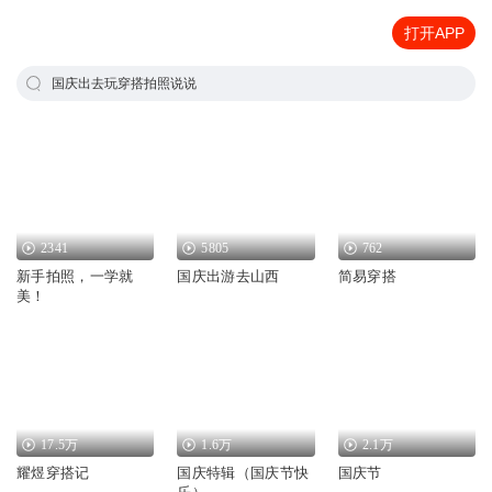
打开APP
国庆出去玩穿搭拍照说说
2341
5805
762
新手拍照，一学就
国庆出游去山西
简易穿搭
美！
17.5万
1.6万
2.1万
耀煜穿搭记
国庆特辑（国庆节快
国庆节