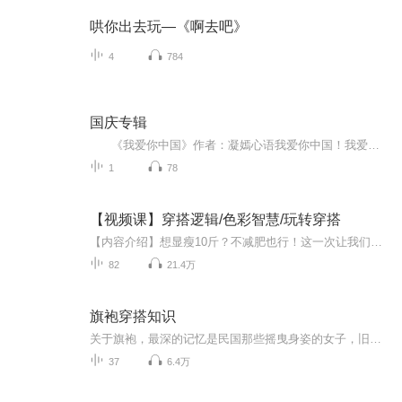
哄你出去玩—《啊去吧》
4
784
国庆专辑
《我爱你中国》作者：凝嫣心语我爱你中国！我爱你春天蓬勃的秧苗；我爱你秋日金黄的硕果。我爱你中国！我爱你青松气质，我爱你红梅品格！我爱你家乡的甜蔗好像乳汁滋润着我的心窝。我爱你中国，我要把最美的歌儿献给你，我的母亲我的祖国。我爱你中国，我爱...
1
78
【视频课】穿搭逻辑/色彩智慧/玩转穿搭
【内容介绍】想显瘦10斤？不减肥也行！这一次让我们跳出减肥老话题，从美学视角探索变瘦秘诀。个子不高？衣服不会搭？不懂色彩，搞不定搭配？羡慕别人时尚又魅力？来，听完此专辑，乙桐带着你摇身一变，成为那个令人羡慕的对象。此专辑是喜马拉雅授权，乙...
82
21.4万
旗袍穿搭知识
关于旗袍，最深的记忆是民国那些摇曳身姿的女子，旧上海不曾迷失的风情。在这里为大家分享旗袍穿搭知识，学习旗袍穿搭知识，做一位优雅的女子。
37
6.4万