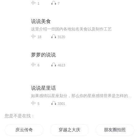
1
7
说说美食
这里介绍一些国内各地知名美食以及制作工艺
18
3120
萝萝的说说
6
4613
说说星里话
如果感情以星座划分，那么你的星座感情世界是怎样的呢？来听听我们说的星里话吧，带你走进星座的感情世界。
5
3301
您是不是在找：
庆云传奇
穿越之大庆帝国
朋友圈拍照游戏