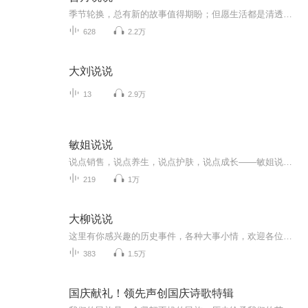
季节轮换，总有新的故事值得期盼；但愿生活都是清透，所有遇见都是柔情。
628
2.2万
大刘说说
13
2.9万
敏姐说说
说点销售，说点养生，说点护肤，说点成长——敏姐说说，V ：13316665261
219
1万
大柳说说
这里有你感兴趣的历史事件，各种大事小情，欢迎各位听友的关注，每周三小柳在喜马拉雅等你！
383
1.5万
国庆献礼！领先声创国庆诗歌特辑