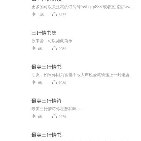
更多的可以关注我的订阅号“sybgkp888”或者直播室“www.shiyuebo.com”
135
6477
三行情书集
原来爱，可以如此简单
65
2952
最美三行情书
朋友，如果你因为害羞不敢大声说爱就请递上一封饱含深情的情书吧！ 我们其实是在惋惜我们自己爱而不得的年少心事。 经过时间的淘洗，所有的青春，都有一个共同的名字：你好吗？我很好。
85
7030
最美三行情诗
最美三行情诗你在想我吗……
65
2479
最美三行情书