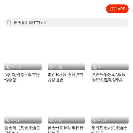
打开APP
国庆黄金周股市行情
56.7万
3.2万
972
A股简报|每日股市行
老白说A股|今日股市
股票合作分成A股股
情瞭望
行情复盘
市行情股票推荐吴老
师股票合作
4.4万
2.6万
4.2万
贵金属（黄金原油每
黄金外汇原油每日行
每日黄金外汇原油行