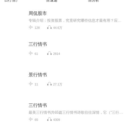
日行情）
情速递
情分析
周侃股市
专辑介绍：投资股票，究竟研究哪些信息才最有用？应该是下面这些：对于市场拐点的判断：当每个重要市场拐点来临时，你必须要有所感知。对最新盘面变化的跟踪：若盘面变化了，则可能影响我们的持仓，也要跟随调动应对。板块热点的发觉：最具爆发性的趋势机...
128
44.6万
三行情书
61
2814
景行情书
11
27.1万
三行情书
最美三行情书共65篇三行情书诗歌往往深情，它（“三行情书”）源于日本汉字协会为推广汉字教育而发起的一种诗歌体裁，往往以某事物为主题，要求作者以60字以内、排列成三句的诗歌形式表现出来。可以说“三行情书”是“三行诗”的一种。用三行字来表达你的...
65
4309