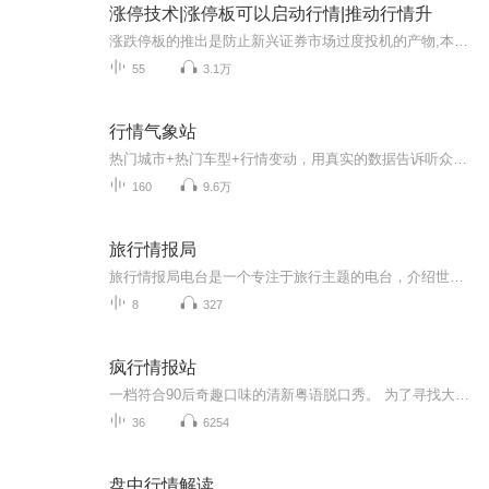
涨停技术|涨停板可以启动行情|推动行情升
涨跌停板的推出是防止新兴证券市场过度投机的产物,本意是防止市场过度波动。但是涨跌停制度实际起了两个作用:一是在股票本身具有突然上涨10%以上冲击力时(比如突发重大利好消息、大盘反转)，被迫在10%处停住，第二天由于本身上涨要求，还要继续上涨，这是...
55
3.1万
行情气象站
热门城市+热门车型+行情变动，用真实的数据告诉听众，哪款车型降价多，哪款车型值得出手。
160
9.6万
旅行情报局
旅行情报局电台是一个专注于旅行主题的电台，介绍世界各地风景名胜及人文故事，提供丰富的旅行情报
8
327
疯行情报站
一档符合90后奇趣口味的清新粤语脱口秀。 为了寻找大众的共鸣和生活的趣味，提倡“认真生活，发现趣味”的理念。 欢迎添加微信happyritapig进入脱口秀官方粉丝群。 主播：小莹
36
6254
盘中行情解读