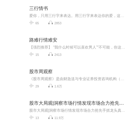
三行情书
爱你，只用三行字来表达。用三行字来表达你的爱，这便是“三行情书”。“三行情书”来源于日本汉字协会为推广汉字教育而发起的一项以诗歌为形式，以某事物为主题，要求作者以60字以内、排列成三句的诗歌形式表现出来。
65
2853
路难行情难安
【强烈推荐】 “我什么时候可以喜欢男人”“不可能，你这辈子都别想” 因为母亲的野心，我当了18年的男人，爱我的人为我出柜，可我再也当不了女人...... 【内容简介】 十五岁时，我就爱上了秦北淮。可那时的我是个男人，他为我出柜，我被母亲割去子宫。几经波澜，恢复女儿身后，他再次爱上我。我所有的苦难都来源于我母亲，因为她，我丢了身份，丢了子宫，染上艾滋，远离故土....... 【作者简介】 一只果冻，若看文学畅销作者之一，代表作：《北方有晴天》 【主播】 真的珍惜 【购买须知】 1、《路难行情难安》为付费专辑，共15集，前2集免费收听，其余集数购买成功方可收听，每天更新2集，敬请关注。 2、严谨翻录成任何形式，严禁在任何第三方平台传播，违者将追究法律责任。 3、如在充值/购买环节遇到问题，可以通过页面左上方按钮，分享至微信内使用微信支付完成。 4、在订阅或付费过程中，如有任何问题可在微信搜索公众号【bestxmly】或搜索【喜马拉雅付费精品】来随时咨询问题，也可以拨打客服电话：4008385616，客服小伙伴会为您贴心解答。 5、本专辑可全球范围内下载收听。
15
2413
股市周观察
《股市周观察》是由财急送与专业证券投资咨询机构（钱坤投资）联合打造的一档与广大投资者互动的周末证券节目。当让股民们血脉喷张的证券交易节目在周五交易日止步，当股民们的周末被说教式的财经节目填满，当结束交易的投资人满腹疑惑却无人回应，当广大...
29
1.6万
股市大局观|洞察市场行情发现市场合力抢先手抓龙头
股市大局观|洞察市场行情发现市场合力抢先手抓龙头真正在市场中能让你成功，财富倍增的 点击此处链接加入主播淘金吧XiMi团 畅听更多精彩内容！绝对不是玩好几次超短打板，吃几口小肉。而是在市场中去不断捕捉，象东方通信这种2月翻数倍的市场大龙头。要抓...
13
11.9万