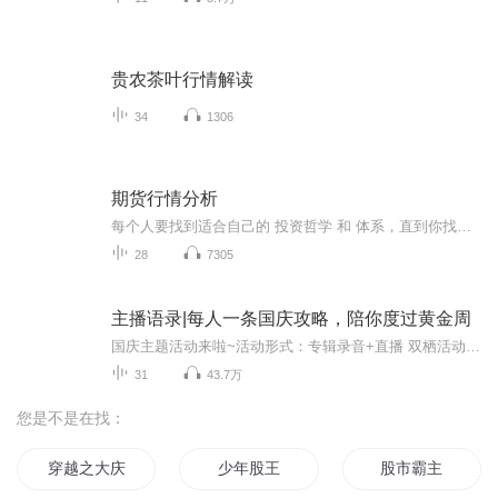
贵农茶叶行情解读
34
1306
期货行情分析
每个人要找到适合自己的 投资哲学 和 体系，直到你找到，你才能赚钱，别人的东西终究是别人的，你可以思考，可以借鉴，但千万不要盲信。当螺纹钢跌破 2000的时候，不到一块钱一斤的钢铁，我们为何不买，因为比白菜都便宜，当美原油 跌破 40 美元的时候我们...
28
7305
主播语录|每人一条国庆攻略，陪你度过黄金周
国庆主题活动来啦~活动形式：专辑录音+直播 双栖活动庆国庆录制要求：主题：跟国庆主题相关内容形式：不限，如：诗歌朗诵，脱口秀，原创播客，歌曲+祝福【如果是录歌一定开头结尾有说话祝福，尽量规避音乐版权问题被下架】等形式风格。时长：不低于五分钟...
31
43.7万
您是不是在找：
穿越之大庆帝国
少年股王
股市霸主