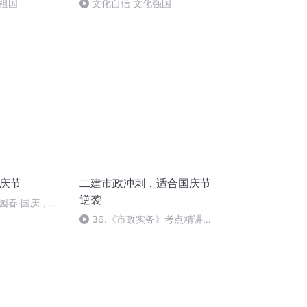
祖国
文化自信 文化强国
国庆节
二建市政冲刺，适合国庆节
逆袭
园春·国庆，朗
36.《市政实务》考点精讲第
36节课_2020926212025