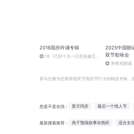
2018国庆吟诵专辑
2025中国
双节歌咏会
18《己卯十月一日至燕越五
日罹狴犴有感而赋》组律18首
宋维东朗诵
文天祥 自由吟诵
者：碑林路人
喜马拉雅为您推荐国庆节国庆节打卡的精选专辑，
普天同庆
最后一个情人节
您是不是在找：
快斗与青子的情人节
庆云传
燕子预报故事在线听
适合女
最新搜索推荐：
庆余年之长歌行
安庆年记事