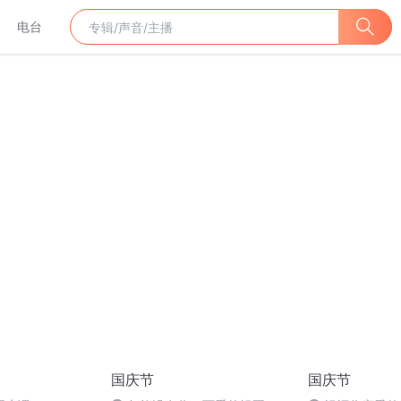
电台
国庆节
国庆节