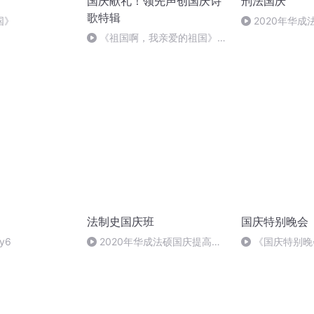
国庆献礼！领先声创国庆诗
刑法国庆
歌特辑
国》
2020年华
刑法陈 (26)
《祖国啊，我亲爱的祖国》温
婉
法制史国庆班
国庆特别晚会
y6
2020年华成法硕国庆提高班
《国庆特别晚
法制史马志冰 (12)