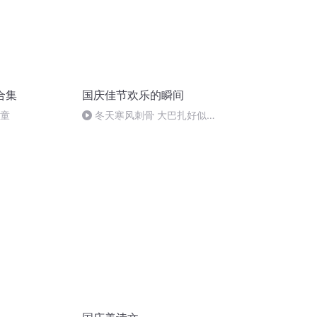
合集
国庆佳节欢乐的瞬间
儿童
冬天寒风刺骨 大巴扎好似温
暖的春天