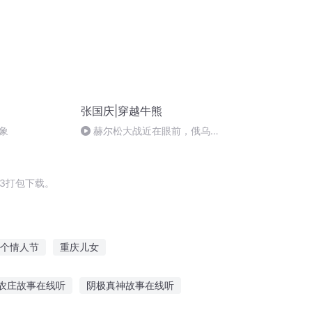
张国庆|穿越牛熊
象
赫尔松大战近在眼前，俄乌冲
突的关键之战，将会如何发展？
3打包下载。
个情人节
重庆儿女
太子
嘉庆皇帝
重生之西门庆
农庄故事在线听
阴极真神故事在线听