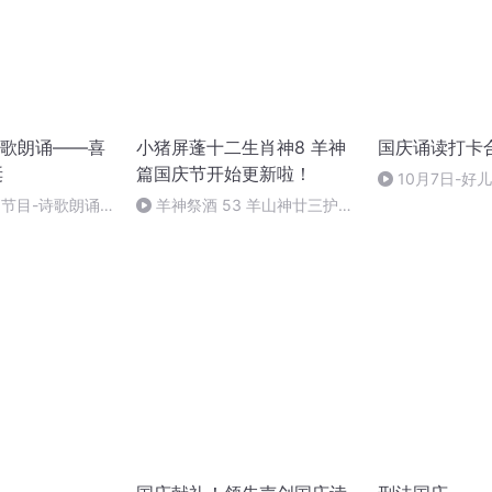
歌朗诵——喜
小猪屏蓬十二生肖神8 羊神
国庆诵读打卡
诞
篇国庆节开始更新啦！
10月7日-好
别节目-诗歌朗诵-
羊神祭酒 53 羊山神廿三护祭
坛 敬天地白泽做祭酒（4）