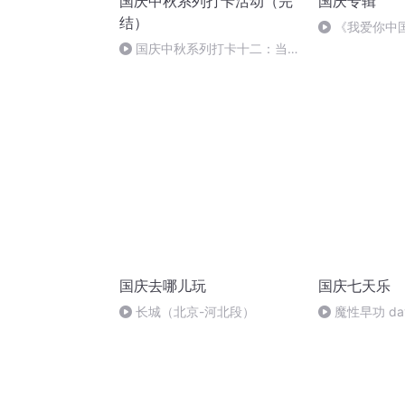
国庆中秋系列打卡活动（完
国庆专辑
结）
《我爱你中
国庆中秋系列打卡十二：当阳
桥
国庆去哪儿玩
国庆七天乐
长城（北京-河北段）
魔性早功 da