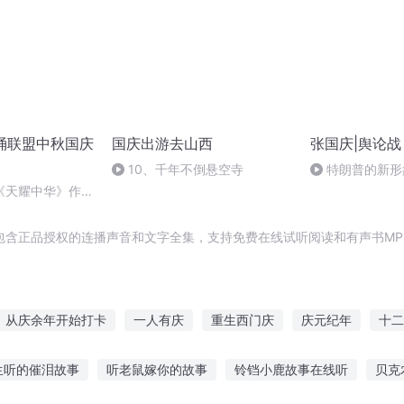
朗诵联盟中秋国庆
国庆出游去山西
张国庆|舆论战
10、千年不倒悬空寺
特朗普的新形
《天耀中华》作
包含正品授权的连播声音和文字全集，支持免费在线试听阅读和有声书MP
从庆余年开始打卡
一人有庆
重生西门庆
庆元纪年
十二
奇
异能重生西门庆
庆阳成长手札
穿越之大庆帝国
大庆皇
生听的催泪故事
听老鼠嫁你的故事
铃铛小鹿故事在线听
贝克
千年情节之三生三世
大庆第一恶