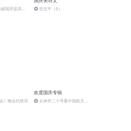
国庆美诗文
成法硕国庆提高班
想北平（6）
欢度国庆专辑
会》晚会结尾语
从神舟二十号看中国航天
的“隐形实力”