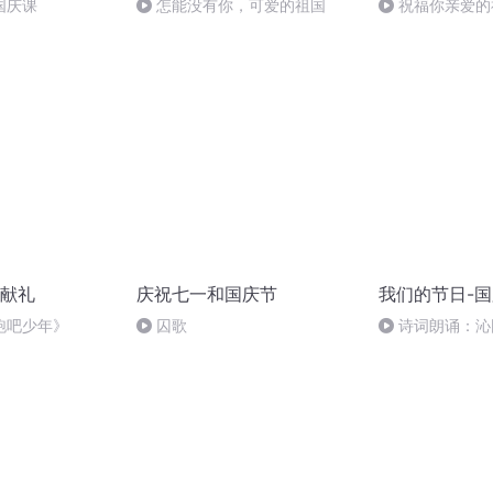
国庆课
怎能没有你，可爱的祖国
祝福你亲爱的
献礼
庆祝七一和国庆节
我们的节日-
跑吧少年》
囚歌
诗词朗诵：沁
读者：张继军