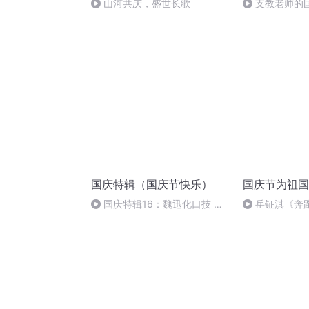
山河共庆，盛世长歌
支教老师的
国庆特辑（国庆节快乐）
国庆节为祖国
国庆特辑16：魏迅化口技 二
岳钲淇《奔
胡 东方红+一般唱法和原生态