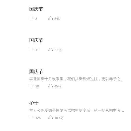
国庆节
3
543
国庆节
11
2.1万
国庆节
喜迎国庆十月欢歌里，我们共庆辉煌过往，更以赤子之心，向未来书写滚烫的誓言——这盛世，值得我们以热爱相拥。
20
4542
护士
主人公陈爱娟是恢复考试招生制度后，第一批从初中考入护士学校的护士。年轻的陈爱娟聪明、漂亮、充满活力，她热爱工作、关心病人，深受同事和病人的喜欢，很快从一位普通护士成长为科室护士长，再从护士长做到护理部主任。在护理岗位上，陈爱娟兢兢业业工...
125
18.4万