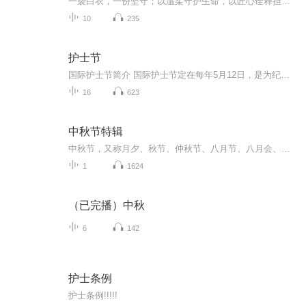
一袭白衣，一份坚守；以温柔守护生命，以匠心诠释担当。致敬每一位平凡而伟大的白衣天使，心怀大爱，不负韶华。
10
235
护士节
国际护士节简介 国际护士节定在每年5月12日，是为纪念护理学奠基人弗洛伦斯·南丁格尔而设立。 节日旨在弘扬无私奉献、救死扶伤的南丁格尔精神，致敬全体护理工作者。白衣执甲，温情守护，她们穿梭在病房之间，以专业抚平病痛，以温柔慰藉人心，用日复一日...
16
623
中秋节特辑
中秋节，又称月夕、秋节、仲秋节、八月节、八月会、追月节、玩月节、拜月节、女儿节或团圆节，是流行于中国众多民族与汉字文化圈诸国的传统文化节日，时在农历八月十五；因其恰值三秋之半，故名，也有些地方将中秋节定在八月十六。[1-2] 中秋节始于唐朝...
1
1624
（已完播）中秋
6
142
护士条例
护士条例!!!!!