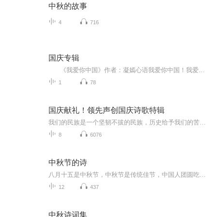
中秋的故事
4
716
国庆专辑
《我爱你中国》作者：凝嫣心语我爱你中国！我爱你春天蓬勃的秧苗；我爱你秋日金黄的硕果。我爱你中国！我爱你青松气质，我爱你红梅品格！我爱你家乡的甜蔗好像乳汁滋润着我的心窝。我爱你中国，我要把最美的歌儿献给你，我的母亲我的祖国。我爱你中国，我爱...
1
78
国庆献礼！领先声创国庆诗歌特辑
我们的民族是一个坚韧不拔的民族，历史给予我们的苦难都变成了闪着金光的勋章！我们的国家是一个龙腾虎跃的国家，那条巨龙正以不可阻挡之势崛起于神奇的东方！------------------------------------------------值此祖国70周年华诞之际，领先声创以诗歌向祖国献礼！用我们的声音、用我们的热血、用我们的灵魂诵读经典爱国篇章，歌颂我们的祖国！永远繁荣富强！
8
6076
中秋节的诗
八月十五是中秋节，中秋节是传统佳节，中国人团圆吃月饼的日子，这个节日自古就有，所以留下了不少关于中秋节的诗
12
437
中秋诗词集