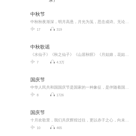
乐）
中秋节
中秋秋夜渐深，明月高悬，月光为笺，思念成诗。无论天涯咫尺，此刻共沐清辉，团圆与守望，都化作心底最暖的灯火。
17
319
中秋歌谣
《水仙子》《秋之仙子》《山居秋暝》《月姑娘，花姑娘》《月儿圆圆》《秋风吹吹》
7
4.3万
国庆节
中华人民共和国国庆节是国家的一种象征，是伴随着国家的出现而出现的。让我们用诗歌朗诵歌颂祖国的繁荣富强，国泰民安。
8
1726
国庆节
十月欢歌里，我们共庆辉煌过往，更以赤子之心，向未来书写滚烫的誓言——这盛世，值得我们以热爱相拥。
10
465