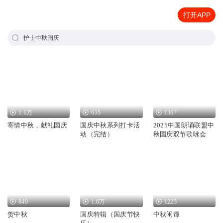
打开APP
护士中秋国庆
1.1万
635
1367
寄情中秋，献礼国庆
国庆中秋系列打卡活
2025中国朗诵联盟中
动（完结）
秋国庆双节歌咏会
849
1.6万
1225
贺中秋
国庆特辑（国庆节快
中秋闲谭