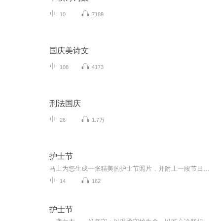
10
7189
国庆美诗文
108
4173
刑法国庆
26
1.7万
护士节
马上为您生成一张精美的护士节照片，并附上一段节日介绍。护士节介绍每年的5月12日是国际护士节，这个节日是为了纪念护理学的奠基人、英国护士弗洛伦斯·南丁格尔（Florence Nightingale）而设立的。南丁格尔是现代护理事业的开创者和护理教育的奠基人，她...
14
162
护士节