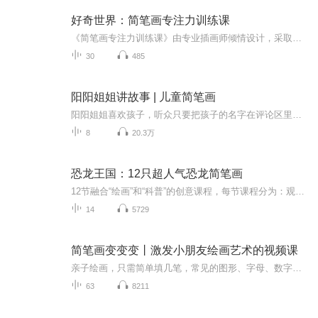
好奇世界：简笔画专注力训练课
《简笔画专注力训练课》由专业插画师倾情设计，采取形象、直观的动画教学方式，依托日常生活场景，如农场、动物园、商店、果园、菜园等，拉近孩子与事物的距离。课程通过活泼有趣的故事线将不同的绘画对象进行有机串联，激发孩子的绘画兴趣。帮助孩子轻松...
30
485
阳阳姐姐讲故事 | 儿童简笔画
阳阳姐姐喜欢孩子，听众只要把孩子的名字在评论区里留言，阳阳姐姐都可以在节目里叫出孩子的名字，与他们互动。作为画家的她，还会在这里更新儿童简笔画。增加了亲自环节的不少乐趣。订阅这个频道，您的孩子可以收获 ：创造力提升想象力提升思维力提升艺术...
8
20.3万
恐龙王国：12只超人气恐龙简笔画
12节融合“绘画”和“科普”的创意课程，每节课程分为：观察、总结、绘画和科普讲解四个部分。这绝不是一堂简单的简笔画课程，我们把适合低龄儿童的思维导图、简笔画和科普动画融合在了一起，打造出这么一堂这种创新课程。这系列课程可以培养孩子创造力、...
14
5729
简笔画变变变丨激发小朋友绘画艺术的视频课
亲子绘画，只需简单填几笔，常见的图形、字母、数字就能变出全新简笔画图案。 5位资深儿童插画师，历时6个月研发，每一个案例都是烧脑制作。每天一分钟的温馨亲子陪伴。简单有趣，易学易会，充分激发小朋友们的想象力和创造力。
63
8211