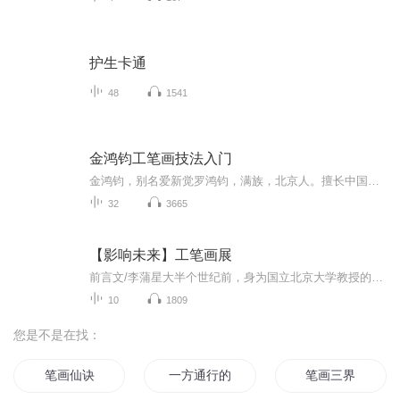
护生卡通
48
1541
金鸿钧工笔画技法入门
金鸿钧，别名爱新觉罗鸿钧，满族，北京人。擅长中国画，1962年毕业于中央美术学院中国画系花鸟画科，并留校任教。历任教授、花鸟画室主任，兼任中国文联牡丹书画艺术委员会副会长、北京市工笔重彩画会副会长。作品《生生不已》、《榕根》、《石壁榕根》、...
32
3665
【影响未来】工笔画展
前言文/李蒲星大半个世纪前，身为国立北京大学教授的胡适之先生语重心长地诫勉热血沸腾的青年学子：你争得一个自己的自由，就是争得一分国家的自由。三十多年前，吾师高尔泰先生大声疾呼：美是自由的象征。如是之故，对艺术家而言，你的作品有一点点新意，就是为自己争得些微自由的证据。点点新意的积累，渐渐形成独立特行的自我，就此成为自由的艺术家，你的创造就能唤醒社会的美感。最广义的中国画，不仅是中国文明的组成部分，更是民族文明的浓缩和象征。所以，中国画的终极价值与中国文明价...
10
1809
您是不是在找：
笔画仙诀
一方通行的成神笔记
笔画三界