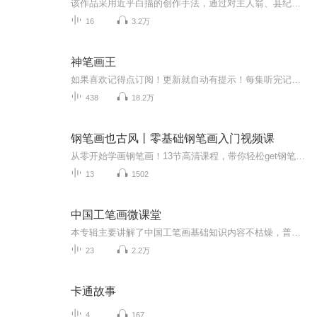
该作品采用近乎白描的创作手法，通过对主人翁、县纪委书记肖瑞溪极具戏剧性的典型人物刻画，向人们展示了一位非常正义、非常敬业，同时在普通人看来也非常各色的纪检干部形象。 作品的主线一开始就非常扑朔迷离，矛盾纠葛错综复杂，让人欲罢不能。作品从肖瑞溪受到上一级纪委的调查起笔，一步一步展开里面的人物、事件冲突。表面上看是肖瑞溪从一封匿名信寻找到蛛丝马迹，从而将他和江滨大酒店老板林根福的矛盾推到了前台，事件的起因是该酒店一位叫李梅的员工“意外跳楼自杀”。作为局外人的县纪委书记肖瑞溪完全没有必要自寻烦恼往里撞，但就是那一封匿名信所透露出的疑点使肖瑞溪感觉到了自己作为一个纪检干部肩上的责任。正当他觉得想把“目前状况，需要了解一下”，这时有人在他身后捅给他致命的一刀。肖瑞溪抛开了过往办案的程序和惯常做法，以大无畏的胆识逐步引导对手最终暴露，揭开了“李梅意外跳楼”这一事件的真相…… 使人们有了一种“不管邪-恶多么猖狂，正义最终必将战胜邪-恶”的可贵信念；更让我们深刻地认识到“反腐倡廉”工作是多么的任重道远。
16
3.2万
神笔画王
如果喜欢记得点订阅！更新就自动有提示！每集听完记得动动手指点个赞！有礼物走一个也是极好的！各位书友要是觉得还不错的话请不要忘记向您QQ群和微博里的朋友推荐哦！...
438
18.2万
钢笔画也古风丨零基础钢笔画入门视频课
从零开始学画钢笔画！13节高清课程，带你轻松get钢笔画创作要点+场景绘制要点+古风元素的创作要点！让读者学到古风钢笔画的精髓，做到举一反三。三个篇章，13节课，330分钟。适合喜欢古风水彩、喜欢钢笔画的你，带你提升绘画技巧和插画创作水平。
13
1502
中国工笔画微课堂
本专辑主要讲解了中国工笔画基础知识内容不枯燥，普及简单易懂的小常识零基础或者对工笔画感兴趣的朋友可以快速了解，适合全年龄段～用零碎时间就可以了解和掌握中国工笔画的基本内容。每天几分钟，不仅可以了解学习画画小常识，还能了解中国的传统文化。...
23
2.2万
卡通故事
4
167