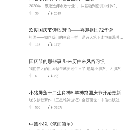
2020年二级建造师市政专业1、从基础到密训冲刺V2、从精华课程到超压密押V3、0基础同步更新v4、持续更新到2020年考试V5、只要你跟着学让你一次稳拿证V6、渠道超压压题，超压三页纸等独家绝密压题!
36
2619
欢度国庆节诗歌朗诵——喜迎祖国72华诞
祖国——如同我们的生命一样，是诗人笔下永恒而温暖的主题。在祖国72周年华诞来临之际，特创建这个诗歌朗诵专辑，诵读经典爱国篇章，和大家一起歌颂祖国，向国庆的献礼！祝愿伟大的祖国繁荣富强，祝愿大家国庆节快乐，度过平安快乐的黄金周假期！
116
11万
国庆节的那些事儿-来历由来风俗习惯
我们伟大的祖国母亲就要过生日了,也是小朋友、大朋友们最喜欢的“国庆小长假”或说“黄金周”还有说”国庆7天乐”的，说法真是不一而足。那么“国庆节”是怎么来的？自古以来国庆节怎么庆贺？新中国国庆节的来历，以及新中国国庆节的庆贺方式又有哪些呢？ ...
6
2万
小猪屏蓬十二生肖神8 羊神篇国庆节开始更新啦！
晓东叔叔新作《三星堆神游记》全新面世！中信出版社出版！京东当当淘宝均有售！点蓝色字收听——《小猪屏蓬爆笑日记2024》《小猪屏蓬爆笑日记2》《小猪屏蓬爆笑日记1》让你笑得喘不上气！《我进故宫当富翁——小猪屏蓬故宫财商笔记》教你成为大富翁！《小...
550
315万
中篇小说《笔画简单》