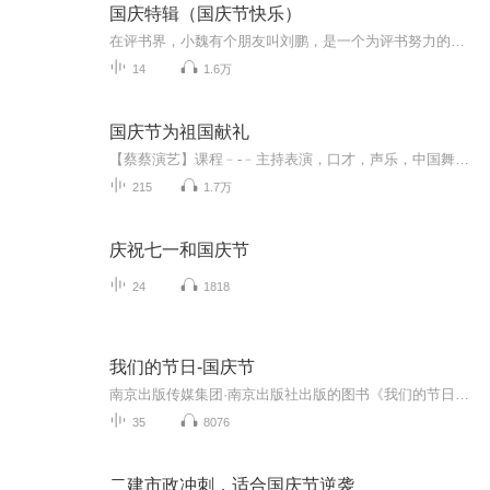
国庆特辑（国庆节快乐）
在评书界，小魏有个朋友叫刘鹏，是一个为评书努力的小伙子。在2021年国庆期间，他想弄个特辑，便烦劳我给他录个爱国题材的评书小段儿。这种事情，不是特殊情况，小魏一般不会拒绝，也就给其录了一个《鲁迅踢鬼》，等他传完，我再传到我的专辑里。另外，小...
14
1.6万
国庆节为祖国献礼
【蔡蔡演艺】课程﹣-﹣主持表演，口才，声乐，中国舞，民族舞。独特的小舞台，专业的录音棚，每一位同学都能成为优秀的小明星。独特的教学模式，轻松上课，快乐学习！知名主持人，舞蹈家，高级教师任职授课！江南总校：河沟街42号三楼 18545856430江北分校...
215
1.7万
庆祝七一和国庆节
24
1818
我们的节日-国庆节
南京出版传媒集团·南京出版社出版的图书《我们的节日》通过对中国节日文化和节日意义进行深度的挖掘，面向青少年群体构建独具特色的栏目内容，以此丰富春节、元宵节、清明节、端午节、七夕节、中秋节、重阳节等传统节日；六一节、教师节、国庆节等新兴节日的文化内涵和表现形式。促进青少年形成新的节日习俗，提升节日仪式感、认同感。音频作品由金陵朗读者联盟志愿者朗诵，南京音像出版社、金陵图书馆联合制作。
35
8076
二建市政冲刺，适合国庆节逆袭