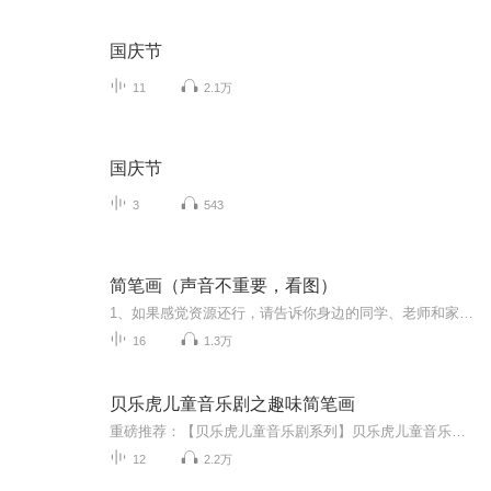
国庆节
11
2.1万
国庆节
3
543
简笔画（声音不重要，看图）
1、如果感觉资源还行，请告诉你身边的同学、老师和家长；或分享到你的微信朋友圈。2、请加简单虫的圈子，圈子内有不一样的内容。3、音频随时会被下架，请抓紧时间把你需要或以后可能会需要到的音频下载到你的手机上。
16
1.3万
贝乐虎儿童音乐剧之趣味简笔画
重磅推荐：【贝乐虎儿童音乐剧系列】贝乐虎儿童音乐剧之趣味简笔画贝乐虎儿童音乐剧之奇妙的身体贝乐虎儿童音乐剧之神奇恐龙世界《贝乐虎儿童音乐剧之趣味简笔画》是由“贝乐虎”品牌全新打造的一部，关于简笔画教学的儿童音乐剧。符合0-8岁学龄前幼儿学习...
12
2.2万