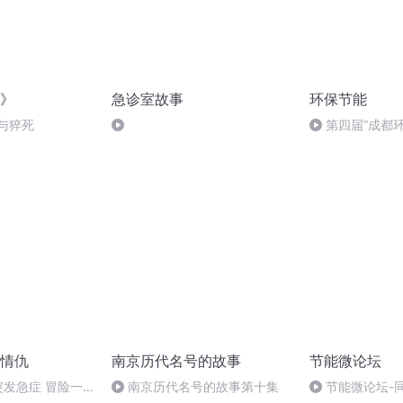
》
急诊室故事
环保节能
与猝死
第四届“成都
月”活动启动
情仇
南京历代名号的故事
节能微论坛
 突发急症 冒险一
南京历代名号的故事第十集
节能微论坛-