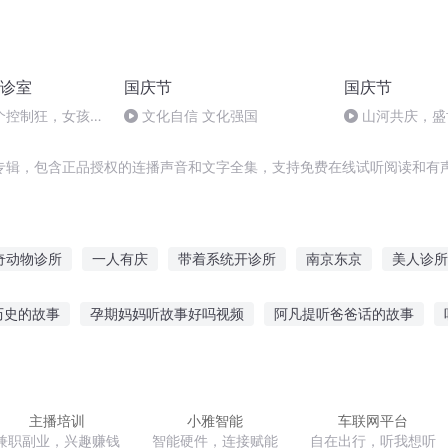
诊室
国庆节
国庆节
个控制狂，女孩崩
文化自信 文化强国
山河共庆，盛
折磨，坚决要分
专辑，包含正品授权的连播声音和文字全集，支持免费在线试听阅读和有声
奇动物诊所
一人有庆
带着系统开诊所
南京东京
美人诊所
生开始
重庆儿女
从全能急诊科医生开始
穿越之大庆帝国
历史的故事
孕期妈妈听故事好吗视频
阿凡提听爸爸话的故事
末世急城
小故事好吗
准媳妇听公婆讲故事
许巍故事新版在线听
听风记
子听故事的目标
听故事男孩子听的歌
主播培训
小雅智能
车联网平台
兼职副业，兴趣赚钱
智能硬件，连接赋能
自在出行，听我想听