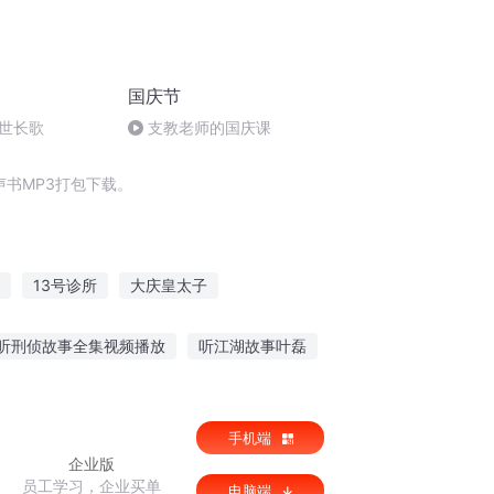
国庆节
世长歌
支教老师的国庆课
书MP3打包下载。
13号诊所
大庆皇太子
异能诊所
谁动了我的听诊器
庆云传奇
听刑侦故事全集视频播放
听江湖故事叶磊
录故事怎么写
哪里可以听鬼故事软件
手机端
企业版
员工学习，企业买单
电脑端