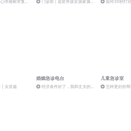
男心痒难耐求复
门诊部 | 追星男孩女孩家属自
如何30秒打
速挽回
闭症
的心？
婚姻急诊电台
儿童急诊室
 | 尖音篇
经济条件好了，我和丈夫的心
怎样更好的帮
却越来越远了
力？