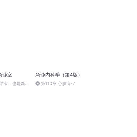
的差异有多大？
急诊室
急诊内科学（第4版）
结束，也是新的
第110章 心肌病-7