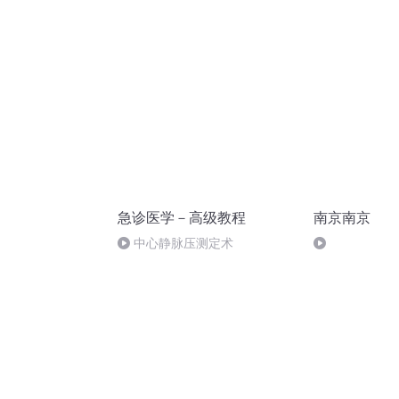
搏 重症监护
急诊医学－高级教程
南京南京
中心静脉压测定术