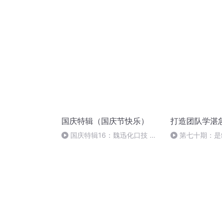
业，看中美之间
国庆特辑（国庆节快乐）
打造团队学湛
国庆特辑16：魏迅化口技 二
第七十期：是
胡 东方红+一般唱法和原生态
开始