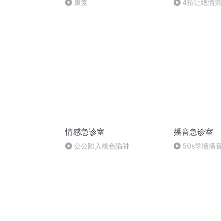
康复
4招让绝情
合，3天攻心快
情感急诊室
播音急诊室
公公陷入桃色陷阱
50s学懂播音