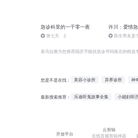
急诊科里的一千零一夜
许川：爱情急
第七天 2
医生男友是
溃受不了他的
手！
喜马拉雅为您推荐国庆节能挂急诊号吗南京的精选
美容小诊所
异界诊所
神
您是不是在找：
小诊所里有什么
从急诊科医
乐迪听鬼故事全集
小媳妇听
最新搜索推荐：
京都甲十八号
有梦不急时光
听故事比赛小视频
上班听点
免费听少年故事大全
小班孩
云剪辑
开放平台
在线音频剪辑神器