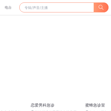
电台
恋爱男科急诊
蜜蜂急诊室