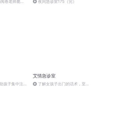
动阅卷老师脆弱
夜间急诊室175（完）
艾情急诊室
助孩子集中注意
了解女孩子出门的话术，至少
省下三个道歉款包包