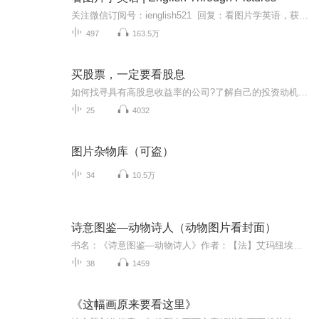
关注微信订阅号：ienglish521 回复：看图片学英语，获取相应《English Through Pictures》电子书。 The three pocketbooks comprising the English Through Pictures series are the remarkable invention of I.A. Richards and Christine Gibson, who d...
497
163.5万
买股票，一定要看股息
如何找寻具有高股息收益率的公司?了解自己的投资动机，找到有用的选股信息。如何选择具有竞争力的蓝筹股?认清标准普尔品质评级，掌握股息价值策略。如何选择股票最佳的买入时机?寻找可支配投资资本的股息，估值过低才是最佳的买入时机。在股市中，繁荣不会...
25
4032
图片杂物库（可盗）
34
10.5万
诗意图鉴—动物诗人（动物图片看封面）
书名：《诗意图鉴—动物诗人》作者：【法】艾玛纽埃尔•普伊德巴 文 【法】朱莉•泰拉佐尼 图 陈阳 译主播：君羊陶然内容：从神秘莫测的动植物到地球上不为人知的隐秘角落，诗意图鉴用细腻的手绘插图和优美的文字带领你探索变幻万千的自然万物、文明古城的...
38
1459
《这幅画原来要看这里》