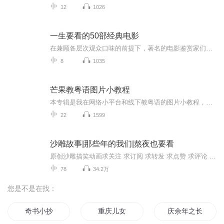
12
1026
一生要看的50部经典电影
在兼顾各层次观众口味的前提下，著名的电影鉴赏家们遴选了堪称经典的50部优秀电影，其中包括战争片、爱情片、科幻片、伦理片、悬疑片、动作片，等等。编者认为这些作品是电影史上权威的代表，它们或是在世界各大电影节上荣膺大奖；或是在知名电影杂志的“...
8
1035
芒果教粤语图片小教程
本专辑是我在网络小平台和线下教粤语的图片小教程，做成图片是方便传播保存下来哦！这些教程涉及生活各方面，而且是基础加地道口语都有，非常实用，建议保存！
22
1599
沙雕故事|那些年的我们|熬夜也要看
原创沙雕搞笑动画求关注 求订阅 求转发 求点赞 求评论 求打赏 你的热情就是我更新的动力
78
34.2万
您是不是在找：
奇书小抄
重庆儿女
庆余年之长歌行