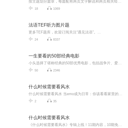
按主题划分篇章，每篇配有两页文字解说和两页相关绘画图片，知识吸收与绘画鉴赏并行。主题分别有猪、狗、猫、马、乌鸦、葡萄、面包、马铃薯、玫瑰、彩虹、船、镜子、书等66种世间的事物，一一解读它们在绘画中的不同意义，简单明了，让读者毫无门槛地进入绘画世界。猪是食欲和淫乱的象征，鱼是耶稣的象征，猿在西洋画中是邪恶般的化身，狮子在全世界都是百兽之王，蜥蜴是冷血的、无感情的存在，马是英雄的坐骑，驴是无知、懒惰的代表，乌鸦能占卜吉凶，星星有神圣的意味，计时器代表着有限的时间，梯子是通往天国的...
18
1069
法语TEF听力图片题
更多TEF题库，欢迎订阅关注“遇见法语”。...
24
8337
一生要看的50部经典电影
小头选择了堪称经典的50部优秀电影，包括战争片、爱情片、伦理片、悬疑片、动作片等等。它们或是在世界各大电影节上荣膺大奖，或是在知名电影杂志的“经典电影”评选中屡获殊荣，或是某一电影流派的巅峰之作，又或是被各地狂热的影迷们世代推崇。本专辑以...
50
2346
什么时候需要看风水
什么时候需要看风水 当emo成为日常：你该看看家里的风水了 当代年轻人的崩溃往往毫无预兆。早上挤地铁被踩掉鞋子，中午外卖迟到半小时，晚上加班到十点，回家发现养的绿萝又双叒叕死了。这种时候你瘫在沙发上刷手机，突然看见朋友圈有人晒新布置的"招...
2
35
什么时候需要看风水
《什么时候需要看风水》专辑上线！11期内容，10期免费，带你系统搞懂风水时机。免费期标题超有梗，付费期深度剖析，让你秒懂风水玄机。健康管理师亲授，避坑指南，不看后悔系列！速来听，风水小白也能秒变专家！