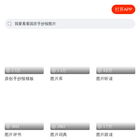
打开APP
我要看看国庆手抄报图片
2.5万
1.1万
4.8万
原创手抄报模板
图片库
图片听读
5861
2863
1.7万
图片评书
图片词典
图片跟读