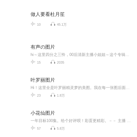
做人要看杜月笙
10
45.1万
有声の图片
hi～这里四分之三怜，00后清新主播小姐姐～这个专辑是由四分之三怜与微笑小熊工作室合作出版，由于都是千怜的工作室，所以质量保障十分，如果您恶意差评，说明您眼睛要么是x了，要么就是您道德有问题～好啦，也当作是千怜500粉丝的福利专辑叭别对我说我喜欢你你廉价的喜欢抵不上夏天的一根雪糕
15
2035
叶罗丽图片
Hi！这里全是叶罗丽精灵梦的美图。我在每一张图后面都给大家留了点时间让大家把喜欢的图保存下来。如果你觉得这个图不太清晰，你可以私信找我要原图哦！
23
1.8万
小花仙图片
一年目标100集。给个好评呗！彩蛋更精彩。－－ 主播 贝瑞吖也叫逆光小爱
57
5.8万