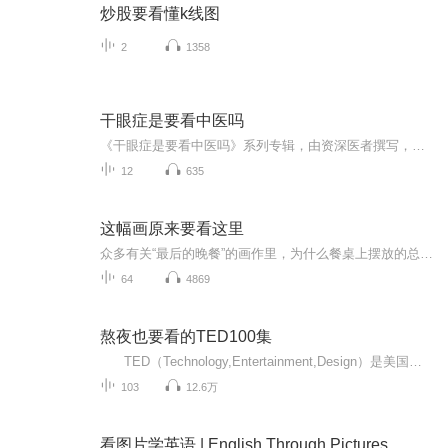
炒股要看懂k线图
2
1358
干眼症是要看中医吗
《干眼症是要看中医吗》系列专辑，由资深医者撰写，深入解析干眼症的中医调理之道。本专辑从中医角度出发，结合西医知识，详细阐述干眼症的成因、症状及中医治疗法则。轻松幽默的语言，为你揭秘中医如何解决干眼症难题。让你的眼睛告别干涩，重拾清新视野...
12
635
这幅画原来要看这里
众多有关“最后的晚餐”的画作里，为什么餐桌上摆放的总是鱼？老虎在东方被公认为是勇猛的野兽，为什么却鲜少出现在西方名画中？如何从画作背景里远航的帆船来断定妇人的手中拿的是情书？本书封面上的《阿诺芬尼夫妇像》中，墙壁中央悬挂的镜子里映出的是...
64
4869
熬夜也要看的TED100集
TED（Technology,Entertainment,Design）是美国一家私有非营利机构，该机构以它组织的TED大会著称，这个会议的宗旨是“用思想的力量来改变世界”。TED演讲的意义主要有以下几点：1.传播知识和思想：TED演讲者来自各个领域，他们分享自己的专业知...
103
12.6万
看图片学英语 | English Through Pictures