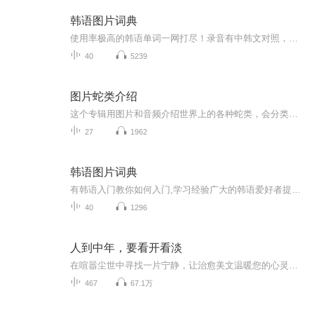
韩语图片词典
使用率极高的韩语单词一网打尽！录音有中韩文对照，方便同学们在路上收听磨耳朵！更多韩语学习的内容，欢迎关注订阅“韩语助手FM” ：）
40
5239
图片蛇类介绍
这个专辑用图片和音频介绍世界上的各种蛇类，会分类别介绍，如有错误欢迎指正。
27
1962
韩语图片词典
有韩语入门教你如何入门,学习经验广大的韩语爱好者提供自己学习的心得体会;韩语词汇包含各类词汇满足你各个方面的需求;韩语阅读:韩国古今各种书籍、童话、谚语等的阅读;韩语...
40
1296
人到中年，要看开看淡
在喧嚣尘世中寻找一片宁静，让治愈美文温暖您的心灵，重拾生活的美好与希望。每天给内心积累一丝丝力量，让您能精神饱满地不断前行。
467
67.1万