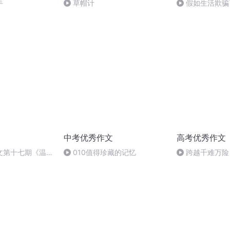
手
草帽计
假如生活欺骗
中考优秀作文
高考优秀作文
文第十七期《温暖
010值得珍藏的记忆
跨越千难万险
二篇