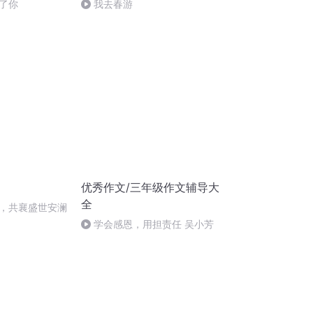
了你
我去春游
优秀作文/三年级作文辅导大
全
，共襄盛世安澜
学会感恩，用担责任 吴小芳