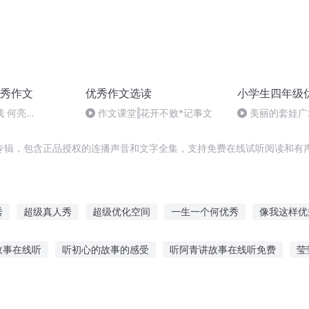
秀作文
优秀作文选读
小学生四年级
 何亮
作文课堂‖花开不败*记事文
美丽的套娃广
专辑，包含正品授权的连播声音和文字全集，支持免费在线试听阅读和有声
秀
超级真人秀
超级优化空间
一生一个何优秀
像我这样优
能与优等生
一级作战
重庆儿女
庆云传奇
我在异界秀操作
故事在线听
听初心的故事的感受
听阿青讲故事在线听免费
莹
作家
超级优化
超级优化大师
故事听安泪桥
小帅讲故事老故事免费听
在哪可以听免费故事视频