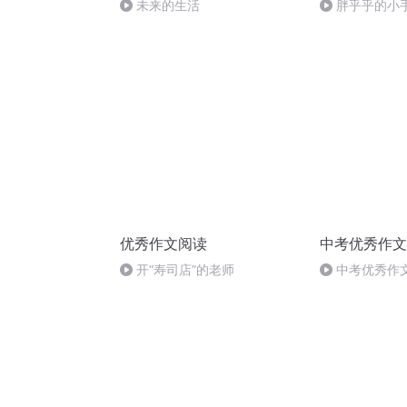
未来的生活
胖乎乎的小
优秀作文阅读
中考优秀作文
开“寿司店”的老师
中考优秀作
我的瞬间》第