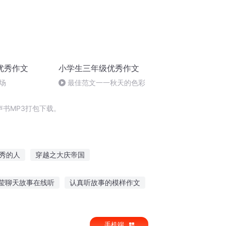
优秀作文
小学生三年级优秀作文
场
最佳范文一一秋天的色彩
书MP3打包下载。
秀的人
穿越之大庆帝国
一人有庆
我没那么优秀
声优至上
莹聊天故事在线听
认真听故事的模样作文
孟姜女语音故事在线听
手机端