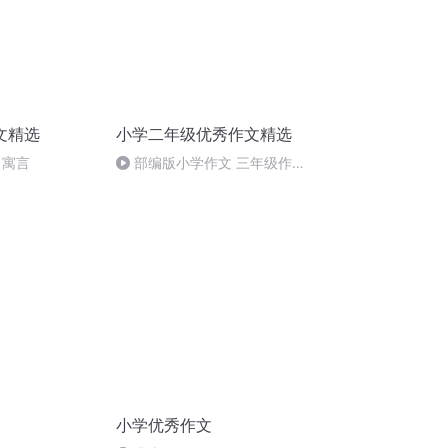
文精选
小学二年级优秀作文精选
 寓言
部编版小学作文 三年级作文
《故事新编》快给孩子保
小学优秀作文