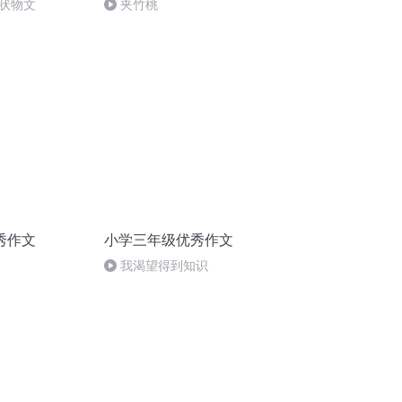
 状物文
夹竹桃
秀作文
小学三年级优秀作文
我渴望得到知识