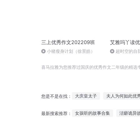
三上优秀作文202209班
艾雅玛丫读优
小猪瘦身计划（徐景皓）
超时空的自我
2021.08.12
喜马拉雅为您推荐过国庆的优秀作文二年级的精选
大庆皇太子
夫人为何如此优
您是不是在找：
甜宠蜜爱校草老公太优秀
异
女孩听的故事合集
洁癖诡异
最新搜索推荐：
请和优秀的我谈恋爱
超级大
听故事忆传统主题活动
桑杰