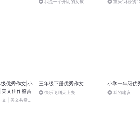
我是一个开朗的女孩
重庆“麻辣烫”
6年级优秀作文|小
三年级下册优秀作文
小学一年级优
|美文佳作鉴赏
快乐飞到天上去
我的建议
 | 美文共赏 |
完）