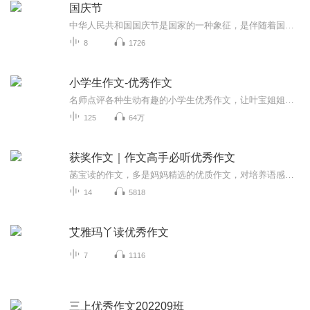
国庆节
中华人民共和国国庆节是国家的一种象征，是伴随着国家的出现而出现的。让我们用诗歌朗诵歌颂祖国的繁荣富强，国泰民安。
8
1726
小学生作文-优秀作文
名师点评各种生动有趣的小学生优秀作文，让叶宝姐姐带领小朋友们共同提高我们的作文水平。
125
64万
获奖作文｜作文高手必听优秀作文
菡宝读的作文，多是妈妈精选的优质作文，对培养语感有非常大的帮助，坚持听，会把作文越写越好。我们只是在自己学习时顺便录音，没有特别的设备。毕竟菡宝也有自己的学习任务和生活。追求完美者，勿进！作者简介：菡宝，三年级。兴趣爱好广泛：跆拳道、钢琴、笛子、国画、手工……曾在某市级电台播出多期节目。非常开朗，喜欢学习。菡宝妈：（1）家庭教育指导师、青少年学习问题咨询（2）全国鲁迅青少年文学奖优秀指导老师（3）一年辅导学生在《少年文艺》《全国优秀作文选》等知名刊物发表文章逾百篇。如果对育儿有困惑，您也可以找菡宝妈一起探讨。感谢您和菡宝一起成长！这是一个妈妈和孩子学习日常！
14
5818
艾雅玛丫读优秀作文
7
1116
三上优秀作文202209班