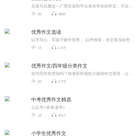
在喜马拉雅这一广受欢迎的平台发布学生的作文，不仅能够让他们的作品被更多人听见和看见，还能极大地增强学生的成就感。这种正向反馈能激发他们的写作热情，从而进一步提高他们的写作兴趣，让文学之梦在他们心中生根发芽。
60
3883
优秀作文选读
以手写心，写孩子眼中世界； 以声传情，传文章深处乾坤。 诵读各年级阶段的优秀作文，给写作的孩子以鼓励；给听着的孩子以启示。 点击二维码关注“月下之声”微信公众平台， 在公众号主页点开“学知识”，内有“作文课堂”诸帖链接。
15
1.8万
优秀作文/四年级分类作文
你为写作而苦恼吗？快来听听我给大家的作文指导，让你从中受益，下笔如有神
82
2.7万
中考优秀作文精选
公众号⭐多爸读书⭐
10
4017
小学生优秀作文