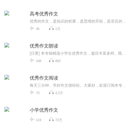
高考优秀作文
优秀的作文，是知识的积累，是思维的开拓，是语言的架构，我们一起来欣赏这些优秀的片段……
45
1万
优秀作文朗读
[日更] 本专辑精选小学生优秀作文，篇目丰富多样。既有写景美文《醉人的油菜花》《牵牛花》，也有趣味小故事《是谁出卖了刺猬？》。标准朗读，文字细腻生动，帮助同学们拓宽写作。
108
802
优秀作文阅读
每天三分钟，学好作文很轻松。大家好，欢迎订阅本专辑。由许许多多有趣的生活故事，汇聚成一篇篇优秀的作文。收听本专辑，不仅能提升写作的水平，还能感受到每个人不同的成长故事。本专辑主要面向中小学生，作文字数虽然不多，但每篇都充满真情实感。
73
3.2万
小学优秀作文
119
72万