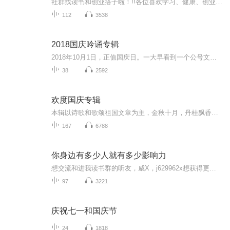
社群找读书和创业搭子啦！!!各位喜欢学习、健康、创业的伙伴：大家好！我组建了一个读书创业杜群，如果你喜欢读书或者想拥有一个事业机会的话，可以加微mx04188，我邀请你进读书群。为什么要做读书会？1.一个人读书，很多人很难坚持下去，但一群人，能相互...
112
3538
2018国庆吟诵专辑
2018年10月1日，正值国庆日。一大早看到一个公号文章，正是文天祥的《己卯十月一日至燕越五日罹狴犴有感而赋》。当然，彼十一非当今的十一。不过数字的巧合还是让人感触，今天拿来读一读，体味一番历史英杰的民族情怀，恰也当时。 根据诗题来看，这组诗是写于十月一日至十月五日之间，是文天祥被俘之后所作，这些诗作不仅有凛凛正气，更也能看的到他百端交集的复杂情感。另一首于右任先生的《望大陆》，微信公号有称《望乡》，一句“山之上国之殇”荡气回肠，一并兴起拿来读了一读。仓促间多有瑕疵...
38
2592
欢度国庆专辑
本辑以诗歌和歌颂祖国文章为主，金秋十月，丹桂飘香，在这个充满丰收喜悦的季节里，我们满怀激动和自豪，迎来了中华人民共和国76周年华诞。这不仅是一个庄重的纪念日，更是全体中华儿女共同欢庆的盛大的节日，承载着深厚的民族情感和历史意义.
167
6788
你身边有多少人就有多少影响力
想交流和进我读书群的听友，威X，j629962x想获得更多的智慧，拥有富人思维，成功思维吗？快来和我们一起交流和探讨吧！！智慧是分辨差异的能力智慧是解决问题的能力智慧是运用知识的能力智慧是正确选择的能力智慧是克服恐惧的关键智慧是制造财富的工场我们...
97
3221
庆祝七一和国庆节
24
1818