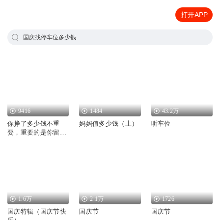
打开APP
国庆找停车位多少钱
9416
1484
43.2万
你挣了多少钱不重
妈妈值多少钱（上）
听车位
要，重要的是你留下
多少钱
1.6万
2.1万
1726
国庆特辑（国庆节快
国庆节
国庆节