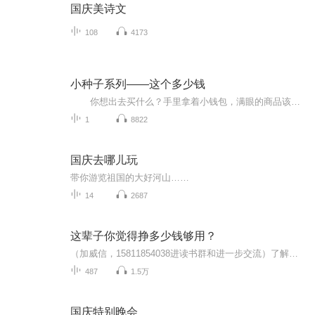
国庆美诗文
108
4173
小种子系列——这个多少钱
你想出去买什么？手里拿着小钱包，满眼的商品该怎么选？ 这是一本【拉页书】，全书可以整个拉开，就像一条长街，正面是白天的商业街，反面是晚上的夜市。贴纸本设计成了皮包的样子，里面有硬币和钞票的贴纸。把钱币的贴纸贴在背包上，开始买东西吧！想买什么，就把商品的贴纸贴在皮包上，把钱币贴给商店。 这本书不仅可以训练简单的加减计算，还能初步培养孩子的消费观和理财观念。
1
8822
国庆去哪儿玩
带你游览祖国的大好河山……
14
2687
这辈子你觉得挣多少钱够用？
（加威信，15811854038进读书群和进一步交流）了解更多、更系统化，更有价值的内容。 我们要用15年的时间影响一亿人读书，1000个家庭实现财富自由、时间自由和心灵自由！有钱人和你想的不一样，穷人和富人之间到底有什么区别？致富没有虽然捷径，却有通行...
487
1.5万
国庆特别晚会