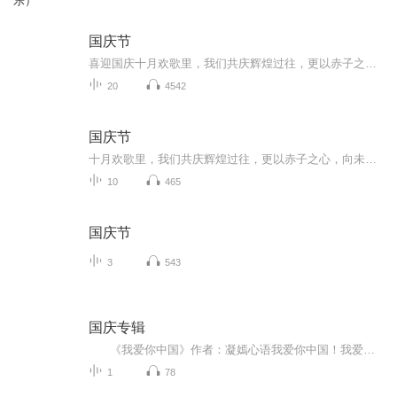
乐）
国庆节
喜迎国庆十月欢歌里，我们共庆辉煌过往，更以赤子之心，向未来书写滚烫的誓言——这盛世，值得我们以热爱相拥。
20
4542
国庆节
十月欢歌里，我们共庆辉煌过往，更以赤子之心，向未来书写滚烫的誓言——这盛世，值得我们以热爱相拥。
10
465
国庆节
3
543
国庆专辑
《我爱你中国》作者：凝嫣心语我爱你中国！我爱你春天蓬勃的秧苗；我爱你秋日金黄的硕果。我爱你中国！我爱你青松气质，我爱你红梅品格！我爱你家乡的甜蔗好像乳汁滋润着我的心窝。我爱你中国，我要把最美的歌儿献给你，我的母亲我的祖国。我爱你中国，我爱...
1
78