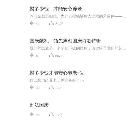
攒多少钱，才能安心养老
养老金就是如此。为养老攒钱堪称人世间的矛盾体——人人都关注养老，人人都觉得它无比重要，但什么时候做、怎么做，往往是为养老攒钱迈不过去的难关。从某种程度上说，大家都看到了退休后面临的收入缺失风险，但这就像遥远的哭声一样，很难让人付诸行动
41
2.1万
国庆献礼！领先声创国庆诗歌特辑
我们的民族是一个坚韧不拔的民族，历史给予我们的苦难都变成了闪着金光的勋章！我们的国家是一个龙腾虎跃的国家，那条巨龙正以不可阻挡之势崛起于神奇的东方！------------------------------------------------值此祖国70周年华诞之际，领先声创以诗歌向祖国献礼！用我们的声音、用我们的热血、用我们的灵魂诵读经典爱国篇章，歌颂我们的祖国！永远繁荣富强！
8
6076
攒多少钱才能安心养老~完
自己给自己养老，你准备好了吗
30
1126
刑法国庆
26
1.7万