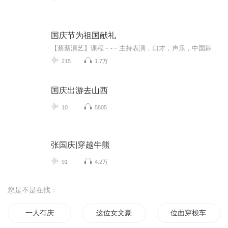
国庆节为祖国献礼
【蔡蔡演艺】课程﹣-﹣主持表演，口才，声乐，中国舞，民族舞。独特的小舞台，专业的录音棚，每一位同学都能成为优秀的小明星。独特的教学模式，轻松上课，快乐学习！知名主持人，舞蹈家，高级教师任职授课！江南总校：河沟街42号三楼 18545856430江北分校...
215
1.7万
国庆出游去山西
10
5805
张国庆|穿越牛熊
91
4.2万
您是不是在找：
一人有庆
这位女文豪还钱
位面穿梭车