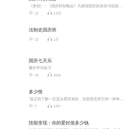
《原创》：《国庆特别晚会》为展现国庆的喜庆与祖国的深情我将以具体的场景切入从清晨升旗的庄严到街头巷尾的欢庆到历史与当下的交融，用优美的笔触传递对祖国的热爱与自豪！用诗歌和情感美文形式，歌颂祖国的繁荣富强，祝人民幸福安康！
12
2.9万
法制史国庆班
12
1万
国庆七天乐
魔性早功练习
10
1518
多少恨
“真正的了解一定是从爱而来的，但是恨也有它的一种奇异的彻底的了解。”张爱玲根据其电影剧本《不了情》改编的通俗小说，光听名字就觉得缠绵悱恻，一个是为父所累的“简爱”，一个是为妻所困的“罗切斯特”，一段只能是恨意绵绵相忘江湖的情感，我想你也会和我一样，曾觉得遗憾，又觉得释然。
7
1757
技能变现：你的爱好值多少钱