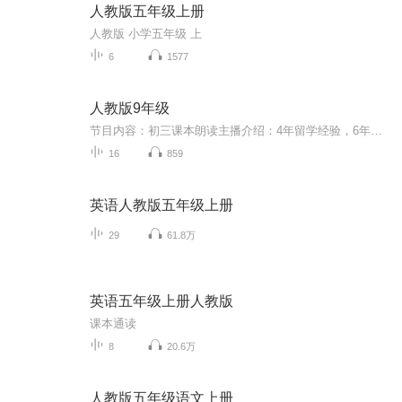
人教版五年级上册
人教版 小学五年级 上
6
1577
人教版9年级
节目内容：初三课本朗读主播介绍：4年留学经验，6年一线教学经验的英语老师。擅长新概念教学，初高中英语教学。适合人群：初三平时常考70-100的同学新初三的同学你将收获：熟悉单元词汇重点，告别语块不理解的问题锻炼语感，练习流利标准的发音
16
859
英语人教版五年级上册
29
61.8万
英语五年级上册人教版
课本通读
8
20.6万
人教版五年级语文上册