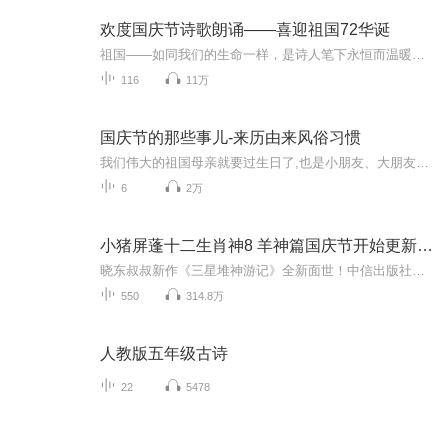
欢度国庆节诗歌朗诵——喜迎祖国72华诞
祖国——如同我们的生命一样，是诗人笔下永恒而温暖的主题。在祖国72周年华诞来临之际，特创建这个诗歌朗诵专辑，诵读经典爱国篇章，和大家一起歌颂祖国，向国庆的献礼！祝愿伟大的祖国繁荣富强，祝愿大家国庆节快乐，度过平安快乐的黄金周假期！
116
11万
国庆节的那些事儿-来历由来风俗习惯
我们伟大的祖国母亲就要过生日了,也是小朋友、大朋友们最喜欢的“国庆小长假”或说“黄金周”还有说”国庆7天乐”的，说法真是不一而足。那么“国庆节”是怎么来的？自古以来国庆节怎么庆贺？新中国国庆节的来历，以及新中国国庆节的庆贺方式又有哪些呢？ ...
6
2万
小猪屏蓬十二生肖神8 羊神篇国庆节开始更新啦！
晓东叔叔新作《三星堆神游记》全新面世！中信出版社出版！京东当当淘宝均有售！点蓝色字收听——《小猪屏蓬爆笑日记2024》《小猪屏蓬爆笑日记2》《小猪屏蓬爆笑日记1》让你笑得喘不上气！《我进故宫当富翁——小猪屏蓬故宫财商笔记》教你成为大富翁！《小...
550
314.8万
人教版五年级古诗
22
5478