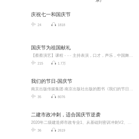
乐）
庆祝七一和国庆节
24
1818
国庆节为祖国献礼
【蔡蔡演艺】课程﹣-﹣主持表演，口才，声乐，中国舞，民族舞。独特的小舞台，专业的录音棚，每一位同学都能成为优秀的小明星。独特的教学模式，轻松上课，快乐学习！知名主持人，舞蹈家，高级教师任职授课！江南总校：河沟街42号三楼 18545856430江北分校...
215
1.7万
我们的节日-国庆节
南京出版传媒集团·南京出版社出版的图书《我们的节日》通过对中国节日文化和节日意义进行深度的挖掘，面向青少年群体构建独具特色的栏目内容，以此丰富春节、元宵节、清明节、端午节、七夕节、中秋节、重阳节等传统节日；六一节、教师节、国庆节等新兴节日的文化内涵和表现形式。促进青少年形成新的节日习俗，提升节日仪式感、认同感。音频作品由金陵朗读者联盟志愿者朗诵，南京音像出版社、金陵图书馆联合制作。
35
8076
二建市政冲刺，适合国庆节逆袭
2020年二级建造师市政专业1、从基础到密训冲刺V2、从精华课程到超压密押V3、0基础同步更新v4、持续更新到2020年考试V5、只要你跟着学让你一次稳拿证V6、渠道超压压题，超压三页纸等独家绝密压题!
36
2619