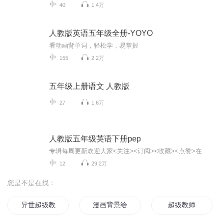
40
1.4万
人教版英语五年级全册-YOYO
看动画背单词，轻松学，易掌握
155
2.2万
五年级上册语文 人教版
27
1.6万
人教版五年级英语下册pep
专辑每周更新欢迎大家<关注><订阅><收藏><点赞>在评论区与我互动，期待你的到来^_^让聆听成为一种习惯，一起加油吧！
12
29.2万
您是不是在找：
异世超级教师
漫画背景绘制教程
超级教师