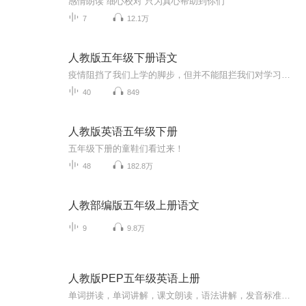
感情朗读 细心校对 只为真心帮助到你们
7
12.1万
人教版五年级下册语文
疫情阻挡了我们上学的脚步，但并不能阻拦我们对学习的渴望。虽然疫情妨碍了我们做很多事情，但停课不停学是我们新的目标。我将为大家带来知识梳理，希望能够帮助到大家。书籍信息：主要是为大家梳理一下知识，希望大家考个好成绩
40
849
人教版英语五年级下册
五年级下册的童鞋们看过来！
48
182.8万
人教部编版五年级上册语文
9
9.8万
人教版PEP五年级英语上册
单词拼读，单词讲解，课文朗读，语法讲解，发音标准，预习复习好帮手。